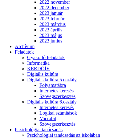
2022 november
2022 december
2023 január
2023 február
2023 március
2023 április
2023 május
2023 június
Archívum
Feladatok
Gyakorló feladatok
Informatika
KÉRDŐÍV
Digitális kultúra
Digitális kultúra 5.osztály
Folyamatábra
Internetes keresés
Szövegszerkesztés
Digitális kultúra 6.osztály
Internetes keresés
Logikai számítások
Microbit
Szövegszerkesztés
Pszichológiai tanácsadás
Pszichológiai tanácsadás az iskolában