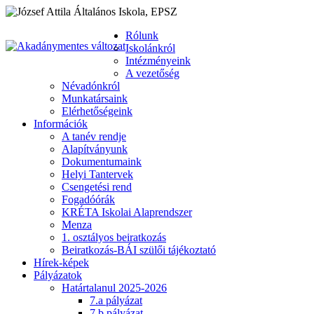
Rólunk
Iskolánkról
Intézményeink
A vezetőség
Névadónkról
Munkatársaink
Elérhetőségeink
Információk
A tanév rendje
Alapítványunk
Dokumentumaink
Helyi Tantervek
Csengetési rend
Fogadóórák
KRÉTA Iskolai Alaprendszer
Menza
1. osztályos beiratkozás
Beiratkozás-BÁI szülői tájékoztató
Hírek-képek
Pályázatok
Határtalanul 2025-2026
7.a pályázat
7.b pályázat