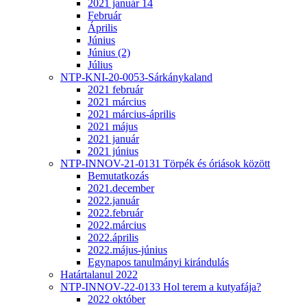
2021 január 14
Február
Április
Június
Június (2)
Július
NTP-KNI-20-0053-Sárkánykaland
2021 február
2021 március
2021 március-április
2021 május
2021 január
2021 június
NTP-INNOV-21-0131 Törpék és óriások között
Bemutatkozás
2021.december
2022.január
2022.február
2022.március
2022.április
2022.május-június
Egynapos tanulmányi kirándulás
Határtalanul 2022
NTP-INNOV-22-0133 Hol terem a kutyafája?
2022 október