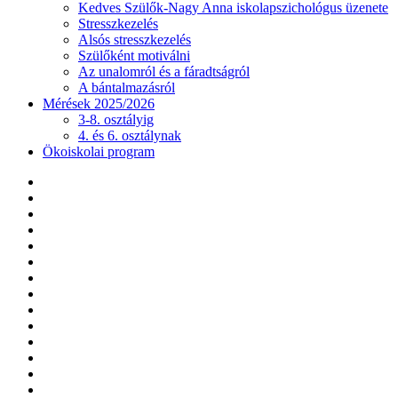
Kedves Szülők-Nagy Anna iskolapszichológus üzenete
Stresszkezelés
Alsós stresszkezelés
Szülőként motiválni
Az unalomról és a fáradtságról
A bántalmazásról
Mérések 2025/2026
3-8. osztályig
4. és 6. osztálynak
Ökoiskolai program