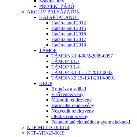
Szakmai terv
PROJEKTZÁRÓ
ARCHÍV PÁLYÁZATOK
HATÁRTALANUL
Határtalanul 2012
Határtalanul 2015
Határtalanul 2016
Határtalanul 2017
Határtalanul 2018
TÁMOP
TÁMOP-3.1.4-08/2-2009-0097
TÁMOP 3.1.7
TÁMOP 3.1.4.
TÁMOP-3.1.3-11/2-2012-0032
TÁMOP-3.3.15-13/1-2014-0001
KEOP
Bringázz a suliba!
Első rendezvény
Második rendezvény
Harmadik rendezvény
Negyedik rendezvény
Ötödik rendezvény
Fenntartható életmódot a gyermekeknek!
NTP-MTTD-19-0114
NTP-ATP-20-0019