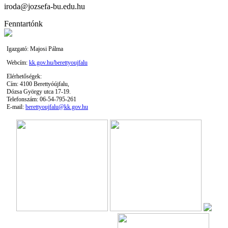
iroda@jozsefa-bu.edu.hu
Fenntartónk
Igazgató: Majosi Pálma
Webcím:
kk.gov.hu/berettyoujfalu
Elérhetőségek:
Cím: 4100 Berettyóújfalu,
Dózsa György utca 17-19.
Telefonszám: 06-54-795-261
E-mail:
berettyoujfalu@kk.gov.hu