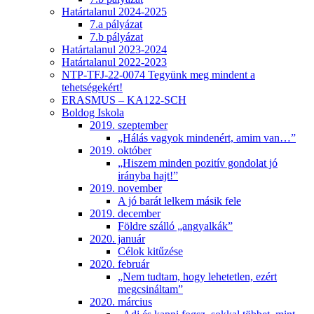
Határtalanul 2024-2025
7.a pályázat
7.b pályázat
Határtalanul 2023-2024
Határtalanul 2022-2023
NTP-TFJ-22-0074 Tegyünk meg mindent a
tehetségekért!
ERASMUS – KA122-SCH
Boldog Iskola
2019. szeptember
„Hálás vagyok mindenért, amim van…”
2019. október
„Hiszem minden pozitív gondolat jó
irányba hajt!”
2019. november
A jó barát lelkem másik fele
2019. december
Földre szálló „angyalkák”
2020. január
Célok kitűzése
2020. február
„Nem tudtam, hogy lehetetlen, ezért
megcsináltam”
2020. március