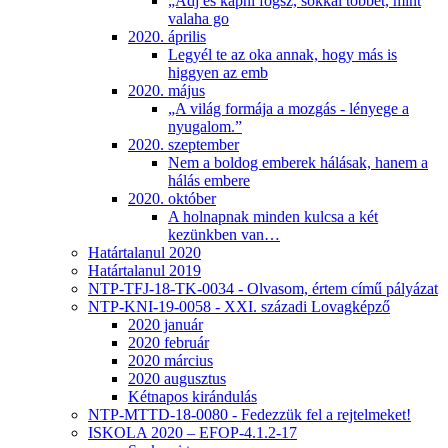
„Adj és kapni fogsz, sokkal többet, mint
valaha go
2020. április
Legyél te az oka annak, hogy más is
higgyen az emb
2020. május
„A világ formája a mozgás - lényege a
nyugalom.”
2020. szeptember
Nem a boldog emberek hálásak, hanem a
hálás embere
2020. október
A holnapnak minden kulcsa a két
kezünkben van…
Határtalanul 2020
Határtalanul 2019
NTP-TFJ-18-TK-0034 - Olvasom, értem című pályázat
NTP-KNI-19-0058 - XXI. századi Lovagképző
2020 január
2020 február
2020 március
2020 augusztus
Kétnapos kirándulás
NTP-MTTD-18-0080 - Fedezzük fel a rejtelmeket!
ISKOLA 2020 – EFOP-4.1.2-17