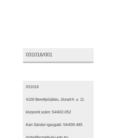
Oktatási azonosító
031016/001
Elérhetőségeink
031016
4100 Berettyóújfalu, József A. u. 11.
központi szám: 54/402-052
Kari Sándor igazgató: 54/400-485
iroda@jozsefa-bu.edu.hu