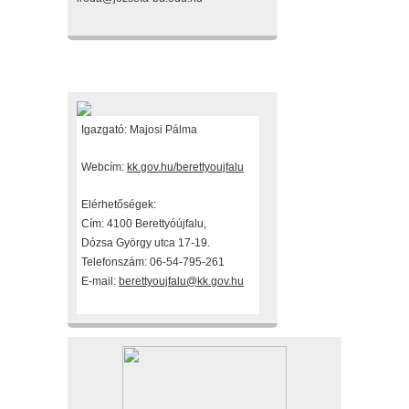
Fenntartónk
Igazgató: Majosi Pálma
Webcím:
kk.gov.hu/berettyoujfalu
Elérhetőségek:
Cím: 4100 Berettyóújfalu,
Dózsa György utca 17-19.
Telefonszám: 06-54-795-261
E-mail:
berettyoujfalu@kk.gov.hu