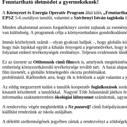
Fenntartható életmódot a gyermekeknek!
A
Környezet és Energia Operatív Program
által kiírt
, „Fenntarth
EPSZ
5-6.osztályos tanulói, valamint a
Széchenyi István tagiskola
ö
Minden alkalommal azonos forgatókönyv szerint zajlanak az események
van különbség. A programok célja a környezettudatos gondolkodásmód 
Immár közhelynek számít – olyan gyakran halljuk –, hogy globális kör
hogy más fajokkal együtt a kihalás fenyegeti a jegesmedvéket, hogy
folyamat emberi tevékenységek eredménye. Teljesen evidensnek tûnik 
Ez az üzenete az
Otthonunk címû film
nek is, amelynek megtekintés
emberiség környezetkárosító tevékenysége tovább tart. A hazai alapany
film üzenetét, a globális felmelegedés okozta problémákat. A p
problémáról. Ráébredtek arra, hogy õk is felelõsek a saját valamint
Az eddig megszerzett tudást a tanulók kooperatív
foglalkozások
során
kisautót készíttetett a tanulókkal. Nagyné Tóth Juliannánál játékos 
informatika szaktanteremben
ökológiai lábnyomot
számítottak, ugya
A rendezvény végén meghirdettük a
Ne pazarolj!
címû fotópályázatot
kiállítást rendezünk az iskola aulájában.
A délelõtt szellemiségének jegyében zártuk a rendezvényt a zöldség