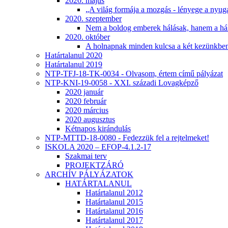
2020. május
„A világ formája a mozgás - lényege a nyug
2020. szeptember
Nem a boldog emberek hálásak, hanem a há
2020. október
A holnapnak minden kulcsa a két kezünkb
Határtalanul 2020
Határtalanul 2019
NTP-TFJ-18-TK-0034 - Olvasom, értem című pályázat
NTP-KNI-19-0058 - XXI. századi Lovagképző
2020 január
2020 február
2020 március
2020 augusztus
Kétnapos kirándulás
NTP-MTTD-18-0080 - Fedezzük fel a rejtelmeket!
ISKOLA 2020 – EFOP-4.1.2-17
Szakmai terv
PROJEKTZÁRÓ
ARCHÍV PÁLYÁZATOK
HATÁRTALANUL
Határtalanul 2012
Határtalanul 2015
Határtalanul 2016
Határtalanul 2017