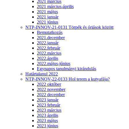
2021 március
2021 március-április
2021 május
2021 január
2021 június
NTP-INNOV-21-0131 Törpék és óriások között
Bemutatkozás
2021.december
2022.január
2022.február
2022.március
2022.április
2022.május-június
Egynapos tanulmányi kirándulás
Határtalanul 2022
NTP-INNOV-22-0133 Hol terem a kutyafája?
2022 október
2022 november
2022 december
2023 január
2023 február
2023 március
2023 április
2023 május
2023 június