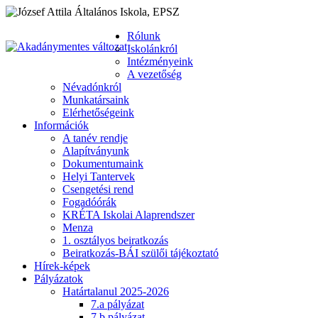
Rólunk
Iskolánkról
Intézményeink
A vezetőség
Névadónkról
Munkatársaink
Elérhetőségeink
Információk
A tanév rendje
Alapítványunk
Dokumentumaink
Helyi Tantervek
Csengetési rend
Fogadóórák
KRÉTA Iskolai Alaprendszer
Menza
1. osztályos beiratkozás
Beiratkozás-BÁI szülői tájékoztató
Hírek-képek
Pályázatok
Határtalanul 2025-2026
7.a pályázat
7.b pályázat