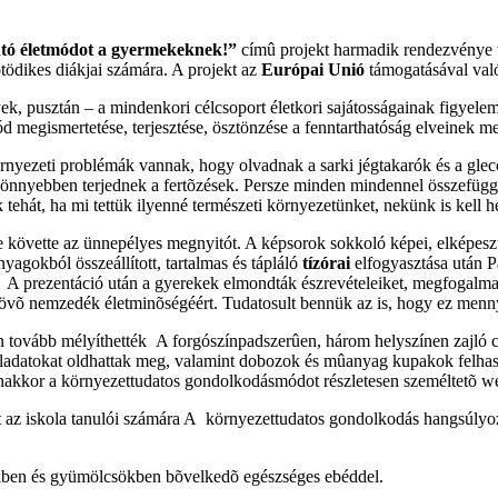
ató életmódot a gyermekeknek!”
címû projekt harmadik rendezvénye 
tödikes diákjai számára. A projekt az
Európai Unió
támogatásával val
, pusztán – a mindenkori célcsoport életkori sajátosságainak figyele
megismertetése, terjesztése, ösztönzése a fenntarthatóság elveinek me
nyezeti problémák vannak, hogy olvadnak a sarki jégtakarók és a glecc
 könnyebben terjednek a fertõzések. Persze minden mindennel összefügg
tehát, ha mi tettük ilyenné természeti környezetünket, nekünk is kell
e követte az ünnepélyes megnyitót. A képsorok sokkoló képei, elképesz
agokból összeállított, tartalmas és tápláló
tízórai
elfogyasztása után P
rezentáció után a gyerekek elmondták észrevételeiket, megfogalmaz
 a jövõ nemzedék életminõségéért. Tudatosult bennük az is, hogy ez men
 tovább mélyíthették A forgószínpadszerûen, három helyszínen zajló 
feladatokat oldhattak meg, valamint dobozok és mûanyag kupakok felhas
nakkor a környezettudatos gondolkodásmódot részletesen személtetõ we
 az iskola tanulói számára A környezettudatos gondolkodás hangsúlyozv
ekben és gyümölcsökben bõvelkedõ egészséges ebéddel.