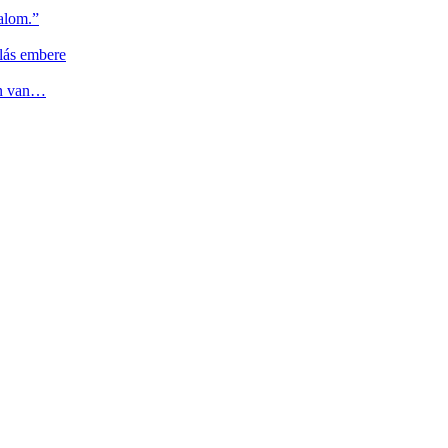
alom.”
lás embere
en van…