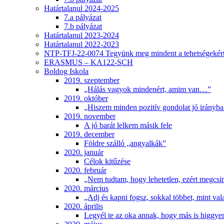
Határtalanul 2024-2025
7.a pályázat
7.b pályázat
Határtalanul 2023-2024
Határtalanul 2022-2023
NTP-TFJ-22-0074 Tegyünk meg mindent a tehetségekért
ERASMUS – KA122-SCH
Boldog Iskola
2019. szeptember
„Hálás vagyok mindenért, amim van…”
2019. október
„Hiszem minden pozitív gondolat jó irányba 
2019. november
A jó barát lelkem másik fele
2019. december
Földre szálló „angyalkák”
2020. január
Célok kitűzése
2020. február
„Nem tudtam, hogy lehetetlen, ezért megcsi
2020. március
„Adj és kapni fogsz, sokkal többet, mint val
2020. április
Legyél te az oka annak, hogy más is higgye