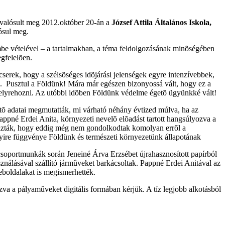
valósult meg 2012.október 20-án a
József Attila Általános Iskola,
ósul meg.
mbe vételével – a tartalmakban, a téma feldolgozásának minõségében
gfelelõen.
serek, hogy a szélsõséges idõjárási jelenségek egyre intenzívebbek,
. Pusztul a Földünk! Mára már egészen bizonyossá vált, hogy ez a
 helyrehozni. Az utóbbi idõben Földünk védelme égetõ ügyünkké vált!
tõ adatai megmutatták, mi várható néhány évtized múlva, ha az
appné Erdei Anita, környezeti nevelõ elõadást tartott hangsúlyozva a
ták, hogy eddig még nem gondolkodtak komolyan errõl a
nyire függvénye Földünk és természeti környezetünk állapotának
csoportmunkák során Jeneiné Árva Erzsébet újrahasznosított papírból
ználásával szállító jármûveket barkácsoltak. Pappné Erdei Anitával az
boldalakat is megismerhették.
a a pályamûveket digitális formában kérjük. A tíz legjobb alkotásból