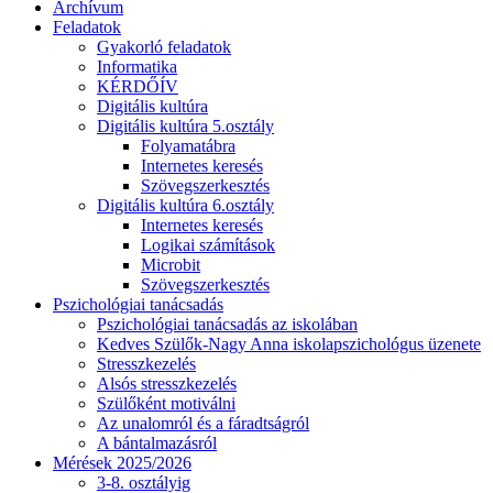
Archívum
Feladatok
Gyakorló feladatok
Informatika
KÉRDŐÍV
Digitális kultúra
Digitális kultúra 5.osztály
Folyamatábra
Internetes keresés
Szövegszerkesztés
Digitális kultúra 6.osztály
Internetes keresés
Logikai számítások
Microbit
Szövegszerkesztés
Pszichológiai tanácsadás
Pszichológiai tanácsadás az iskolában
Kedves Szülők-Nagy Anna iskolapszichológus üzenete
Stresszkezelés
Alsós stresszkezelés
Szülőként motiválni
Az unalomról és a fáradtságról
A bántalmazásról
Mérések 2025/2026
3-8. osztályig