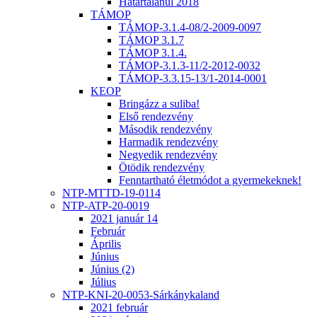
Határtalanul 2018
TÁMOP
TÁMOP-3.1.4-08/2-2009-0097
TÁMOP 3.1.7
TÁMOP 3.1.4.
TÁMOP-3.1.3-11/2-2012-0032
TÁMOP-3.3.15-13/1-2014-0001
KEOP
Bringázz a suliba!
Első rendezvény
Második rendezvény
Harmadik rendezvény
Negyedik rendezvény
Ötödik rendezvény
Fenntartható életmódot a gyermekeknek!
NTP-MTTD-19-0114
NTP-ATP-20-0019
2021 január 14
Február
Április
Június
Június (2)
Július
NTP-KNI-20-0053-Sárkánykaland
2021 február