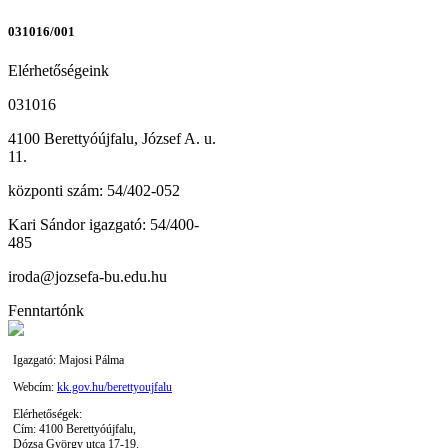
031016/001
Elérhetőségeink
031016
4100 Berettyóújfalu, József A. u.
11.
központi szám: 54/402-052
Kari Sándor igazgató: 54/400-
485
iroda@jozsefa-bu.edu.hu
Fenntartónk
Igazgató: Majosi Pálma
Webcím:
kk.gov.hu/berettyoujfalu
Elérhetőségek:
Cím: 4100 Berettyóújfalu,
Dózsa György utca 17-19.