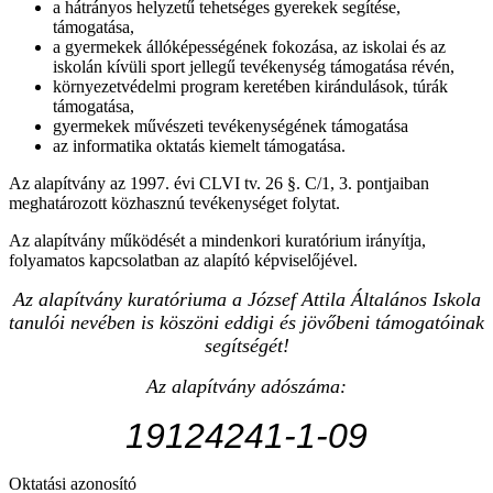
a hátrányos helyzetű tehetséges gyerekek segítése,
támogatása,
a gyermekek állóképességének fokozása, az iskolai és az
iskolán kívüli sport jellegű tevékenység támogatása révén,
környezetvédelmi program keretében kirándulások, túrák
támogatása,
gyermekek művészeti tevékenységének támogatása
az informatika oktatás kiemelt támogatása.
Az alapítvány az 1997. évi CLVI tv. 26 §. C/1, 3. pontjaiban
meghatározott közhasznú tevékenységet folytat.
Az alapítvány működését a mindenkori kuratórium irányítja,
folyamatos kapcsolatban az alapító képviselőjével.
Az alapítvány kuratóriuma a József Attila Általános Iskola
tanulói nevében is köszöni eddigi és jövőbeni támogatóinak
segítségét!
Az alapítvány adószáma:
19124241-1-09
Oktatási azonosító