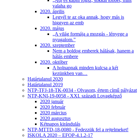
„Adj és kapni fogsz, sokkal többet, mint
valaha go
2020. április
Legyél te az oka annak, hogy más is
higgyen az emb
2020. május
„A világ formája a mozgás - lényege a
nyugalom.”
2020. szeptember
Nem a boldog emberek hálásak, hanem a
hálás embere
2020. október
A holnapnak minden kulcsa a két
kezünkben van…
Határtalanul 2020
Határtalanul 2019
NTP-TFJ-18-TK-0034 - Olvasom, értem című pályázat
NTP-KNI-19-0058 - XXI. századi Lovagképző
2020 január
2020 február
2020 március
2020 augusztus
Kétnapos kirándulás
NTP-MTTD-18-0080 - Fedezzük fel a rejtelmeket!
ISKOLA 2020 – EFOP-4.1.2-17