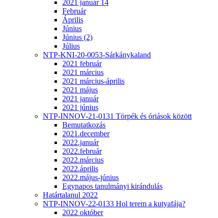
2021 január 14
Február
Április
Június
Június (2)
Július
NTP-KNI-20-0053-Sárkánykaland
2021 február
2021 március
2021 március-április
2021 május
2021 január
2021 június
NTP-INNOV-21-0131 Törpék és óriások között
Bemutatkozás
2021.december
2022.január
2022.február
2022.március
2022.április
2022.május-június
Egynapos tanulmányi kirándulás
Határtalanul 2022
NTP-INNOV-22-0133 Hol terem a kutyafája?
2022 október