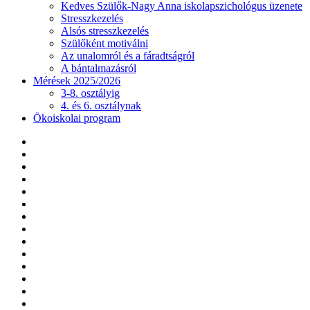
Kedves Szülők-Nagy Anna iskolapszichológus üzenete
Stresszkezelés
Alsós stresszkezelés
Szülőként motiválni
Az unalomról és a fáradtságról
A bántalmazásról
Mérések 2025/2026
3-8. osztályig
4. és 6. osztálynak
Ökoiskolai program