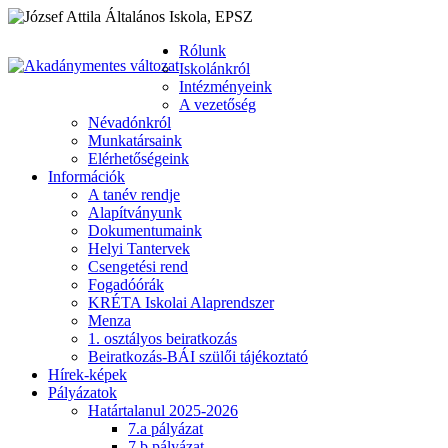
Rólunk
Iskolánkról
Intézményeink
A vezetőség
Névadónkról
Munkatársaink
Elérhetőségeink
Információk
A tanév rendje
Alapítványunk
Dokumentumaink
Helyi Tantervek
Csengetési rend
Fogadóórák
KRÉTA Iskolai Alaprendszer
Menza
1. osztályos beiratkozás
Beiratkozás-BÁI szülői tájékoztató
Hírek-képek
Pályázatok
Határtalanul 2025-2026
7.a pályázat
7.b pályázat