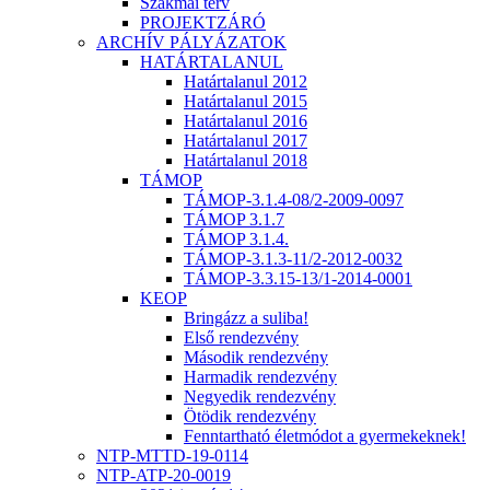
Szakmai terv
PROJEKTZÁRÓ
ARCHÍV PÁLYÁZATOK
HATÁRTALANUL
Határtalanul 2012
Határtalanul 2015
Határtalanul 2016
Határtalanul 2017
Határtalanul 2018
TÁMOP
TÁMOP-3.1.4-08/2-2009-0097
TÁMOP 3.1.7
TÁMOP 3.1.4.
TÁMOP-3.1.3-11/2-2012-0032
TÁMOP-3.3.15-13/1-2014-0001
KEOP
Bringázz a suliba!
Első rendezvény
Második rendezvény
Harmadik rendezvény
Negyedik rendezvény
Ötödik rendezvény
Fenntartható életmódot a gyermekeknek!
NTP-MTTD-19-0114
NTP-ATP-20-0019