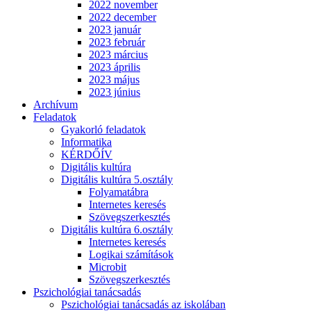
2022 november
2022 december
2023 január
2023 február
2023 március
2023 április
2023 május
2023 június
Archívum
Feladatok
Gyakorló feladatok
Informatika
KÉRDŐÍV
Digitális kultúra
Digitális kultúra 5.osztály
Folyamatábra
Internetes keresés
Szövegszerkesztés
Digitális kultúra 6.osztály
Internetes keresés
Logikai számítások
Microbit
Szövegszerkesztés
Pszichológiai tanácsadás
Pszichológiai tanácsadás az iskolában