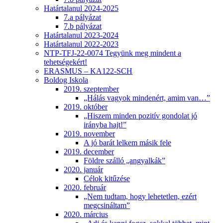
Határtalanul 2024-2025
7.a pályázat
7.b pályázat
Határtalanul 2023-2024
Határtalanul 2022-2023
NTP-TFJ-22-0074 Tegyünk meg mindent a
tehetségekért!
ERASMUS – KA122-SCH
Boldog Iskola
2019. szeptember
„Hálás vagyok mindenért, amim van…”
2019. október
„Hiszem minden pozitív gondolat jó
irányba hajt!”
2019. november
A jó barát lelkem másik fele
2019. december
Földre szálló „angyalkák”
2020. január
Célok kitűzése
2020. február
„Nem tudtam, hogy lehetetlen, ezért
megcsináltam”
2020. március