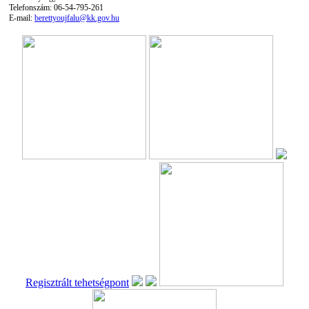
Telefonszám: 06-54-795-261
E-mail:
berettyoujfalu@kk.gov.hu
Regisztrált tehetségpont