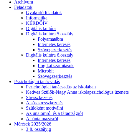
Archívum
Feladatok
Gyakorló feladatok
Informatika
KÉRDŐÍV
Digitális kultúra
Digitális kultúra 5.osztály
Folyamatábra
Internetes keresés
Szövegszerkesztés
Digitális kultúra 6.osztály
Internetes keresés
Logikai számítások
Microbit
Szövegszerkesztés
Pszichológiai tanácsadás
Pszichológiai tanácsadás az iskolában
Kedves Szülők-Nagy Anna iskolapszichológus üzenete
Stresszkezelés
Alsós stresszkezelés
Szülőként motiválni
Az unalomról és a fáradtságról
A bántalmazásról
Mérések 2025/2026
3-8. osztályig