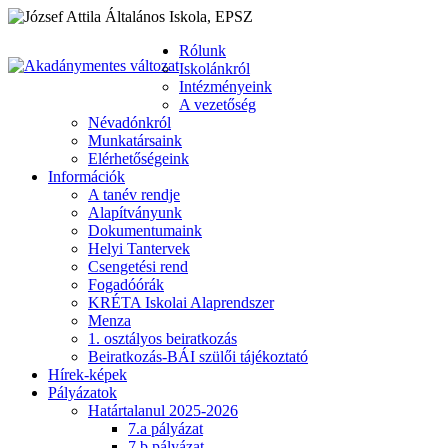
Rólunk
Iskolánkról
Intézményeink
A vezetőség
Névadónkról
Munkatársaink
Elérhetőségeink
Információk
A tanév rendje
Alapítványunk
Dokumentumaink
Helyi Tantervek
Csengetési rend
Fogadóórák
KRÉTA Iskolai Alaprendszer
Menza
1. osztályos beiratkozás
Beiratkozás-BÁI szülői tájékoztató
Hírek-képek
Pályázatok
Határtalanul 2025-2026
7.a pályázat
7.b pályázat