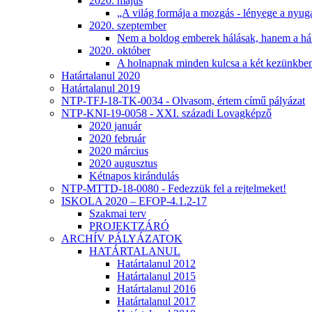
2020. május
„A világ formája a mozgás - lényege a nyug
2020. szeptember
Nem a boldog emberek hálásak, hanem a há
2020. október
A holnapnak minden kulcsa a két kezünkb
Határtalanul 2020
Határtalanul 2019
NTP-TFJ-18-TK-0034 - Olvasom, értem című pályázat
NTP-KNI-19-0058 - XXI. századi Lovagképző
2020 január
2020 február
2020 március
2020 augusztus
Kétnapos kirándulás
NTP-MTTD-18-0080 - Fedezzük fel a rejtelmeket!
ISKOLA 2020 – EFOP-4.1.2-17
Szakmai terv
PROJEKTZÁRÓ
ARCHÍV PÁLYÁZATOK
HATÁRTALANUL
Határtalanul 2012
Határtalanul 2015
Határtalanul 2016
Határtalanul 2017