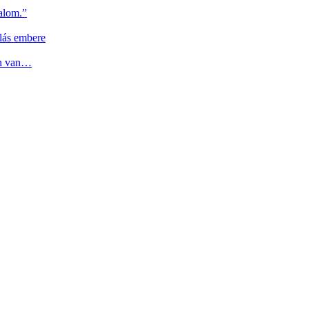
alom.”
lás embere
en van…