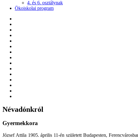
4. és 6. osztálynak
Ökoiskolai program
Névadónkról
Gyermekkora
József Attila 1905. április 11-én született Budapesten, Ferencvárosb