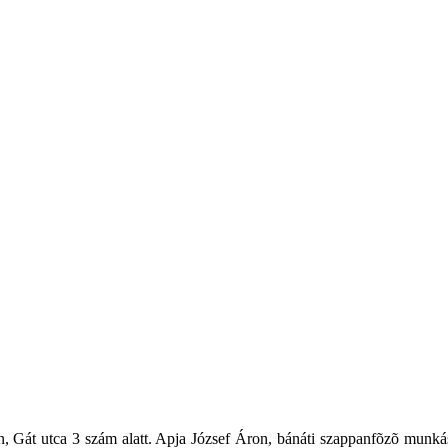
an, Gát utca 3 szám alatt. Apja József Áron, bánáti szappanfõzõ munká