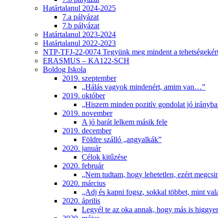
Határtalanul 2024-2025
7.a pályázat
7.b pályázat
Határtalanul 2023-2024
Határtalanul 2022-2023
NTP-TFJ-22-0074 Tegyünk meg mindent a tehetségekért
ERASMUS – KA122-SCH
Boldog Iskola
2019. szeptember
„Hálás vagyok mindenért, amim van…”
2019. október
„Hiszem minden pozitív gondolat jó irányba 
2019. november
A jó barát lelkem másik fele
2019. december
Földre szálló „angyalkák”
2020. január
Célok kitűzése
2020. február
„Nem tudtam, hogy lehetetlen, ezért megcsi
2020. március
„Adj és kapni fogsz, sokkal többet, mint val
2020. április
Legyél te az oka annak, hogy más is higgye