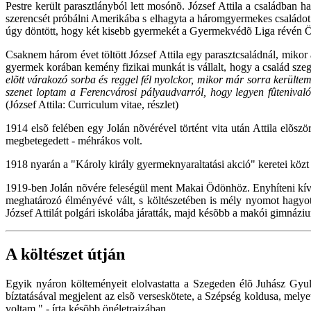
Pestre került parasztlányból lett mosónõ. József Attila a családban 
szerencsét próbálni Amerikába s elhagyta a háromgyermekes családot.
úgy döntött, hogy két kisebb gyermekét a Gyermekvédõ Liga révén Ö
Csaknem három évet töltött József Attila egy parasztcsaládnál, mikor 
gyermek korában kemény fizikai munkát is vállalt, hogy a család sz
elõtt várakozó sorba és reggel fél nyolckor, mikor már sorra kerülte
szenet loptam a Ferencvárosi pályaudvarról, hogy legyen fûtenival
(József Attila: Curriculum vitae, részlet)
1914 elsõ felében egy Jolán nõvérével történt vita után Attila elõs
megbetegedett - méhrákos volt.
1918 nyarán a "Károly király gyermeknyaraltatási akció" keretei közt 
1919-ben Jolán nõvére feleségül ment Makai Ödönhöz. Enyhíteni kíván
meghatározó élményévé vált, s költészetében is mély nyomot hagyott.
József Attilát polgári iskolába járatták, majd késõbb a makói gimnázi
A költészet útján
Egyik nyáron költeményeit elolvastatta a Szegeden élõ Juhász Gyulá
bíztatásával megjelent az elsõ verseskötete, a Szépség koldusa, melye
voltam." - írta késõbb önéletrajzában.