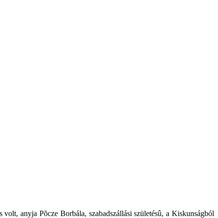
s volt, anyja Põcze Borbála, szabadszállási születésû, a Kiskunságból