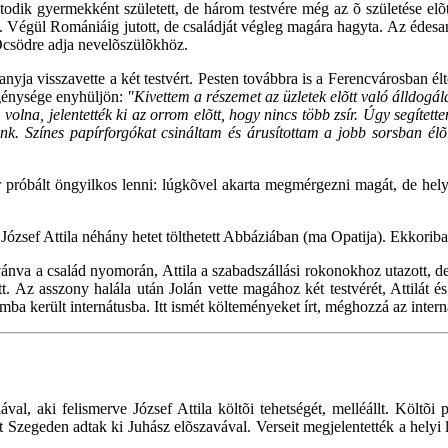
hatodik gyermekként született, de három testvére még az õ születése e
 Végül Romániáig jutott, de családját végleg magára hagyta. Az édesan
csödre adja nevelõszülõkhöz.
anyja visszavette a két testvért. Pesten továbbra is a Ferencvárosban él
egénysége enyhüljön:
"Kivettem a részemet az üzletek elõtt való álldogá
m volna, jelentették ki az orrom elõtt, hogy nincs több zsír. Úgy segít
ónk. Színes papírforgókat csináltam és árusítottam a jobb sorsban 
zör próbált öngyilkos lenni: lúgkõvel akarta megmérgezni magát, de he
József Attila néhány hetet tölthetett Abbáziában (ma Opatija). Ekkoriba
va a család nyomorán, Attila a szabadszállási rokonokhoz utazott, de d
 Az asszony halála után Jolán vette magához két testvérét, Attilát é
umba került internátusba. Itt ismét költeményeket írt, méghozzá az int
val, aki felismerve József Attila költõi tehetségét, melléállt. Költõ
t Szegeden adtak ki Juhász elõszavával. Verseit megjelentették a helyi 