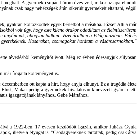
lõtt meghalt. A gyermek csupán három éves volt, mikor az apa elindult
yának csak nagy nehézségek árán sikerült gyermekeit eltartani, végül
tek, gyakran költözködtek egyik bérletbõl a másikba. József Attila már
lásokból volt úgy, hogy este kilenc órakor odaálltam az élelmiszerüzem
ettem anyámnak, ahogyan tudtam. Vizet árultam a Világ moziban. Fát és
élõ gyerekeknek. Kosarakat, csomagokat hordtam a vásárcsarnokban."
lyette tévedésbõl keményítõt ivott. Még ez évben édesanyjuk súlyosan
n már írogatta költeményeit is.
ecemberben ott kapta a hírt, hogy anyja elhunyt. Ez a tragédia élete
s Etust, Makai pedig a gyermekek hivatalosan kinevezett gyámja lett.
ernátus igazgatójának lányához, Gebe Mártához.
i pályája 1922-ben, 17 évesen kezdõdött igazán, amikor Juhász Gyula
lapok, illetve a Nyugat is. "Csodagyereknek tartottak, pedig csak árva