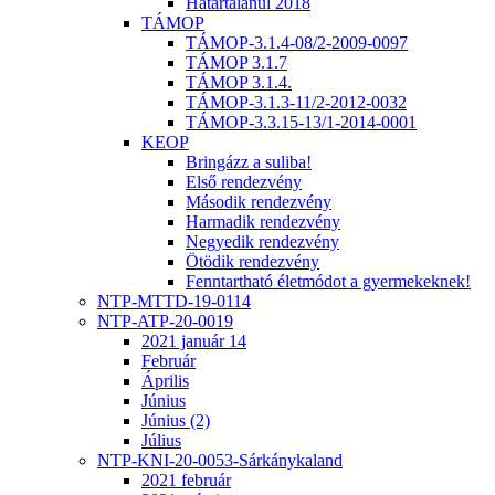
Határtalanul 2018
TÁMOP
TÁMOP-3.1.4-08/2-2009-0097
TÁMOP 3.1.7
TÁMOP 3.1.4.
TÁMOP-3.1.3-11/2-2012-0032
TÁMOP-3.3.15-13/1-2014-0001
KEOP
Bringázz a suliba!
Első rendezvény
Második rendezvény
Harmadik rendezvény
Negyedik rendezvény
Ötödik rendezvény
Fenntartható életmódot a gyermekeknek!
NTP-MTTD-19-0114
NTP-ATP-20-0019
2021 január 14
Február
Április
Június
Június (2)
Július
NTP-KNI-20-0053-Sárkánykaland
2021 február