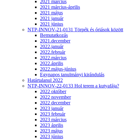
2021 március
2021 március-április
2021 május
2021 január
2021 június
NTP-INNOV-21-0131 Törpék és óriások között
Bemutatkozás
2021.december
2022.január
2022.február
2022.március
2022.április
2022.május-június
Egynapos tanulmányi kirándulás
Határtalanul 2022
NTP-INNOV-22-0133 Hol terem a kutyafája?
2022 október
2022 november
2022 december
2023 január
2023 február
2023 március
2023 április
2023 május
2023 június