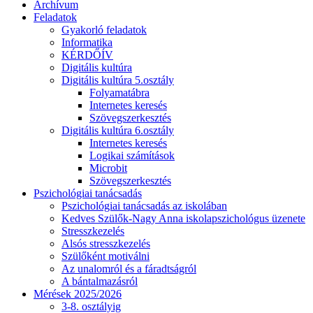
Archívum
Feladatok
Gyakorló feladatok
Informatika
KÉRDŐÍV
Digitális kultúra
Digitális kultúra 5.osztály
Folyamatábra
Internetes keresés
Szövegszerkesztés
Digitális kultúra 6.osztály
Internetes keresés
Logikai számítások
Microbit
Szövegszerkesztés
Pszichológiai tanácsadás
Pszichológiai tanácsadás az iskolában
Kedves Szülők-Nagy Anna iskolapszichológus üzenete
Stresszkezelés
Alsós stresszkezelés
Szülőként motiválni
Az unalomról és a fáradtságról
A bántalmazásról
Mérések 2025/2026
3-8. osztályig