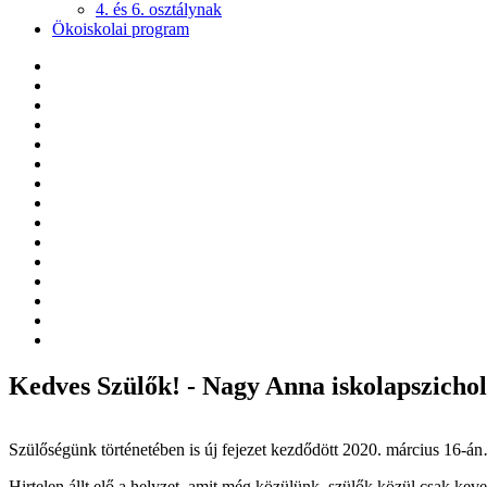
4. és 6. osztálynak
Ökoiskolai program
Kedves Szülők! - Nagy Anna iskolapszicho
Szülőségünk történetében is új fejezet kezdődött 2020. március 16-á
Hirtelen állt elő a helyzet, amit még közülünk, szülők közül csak keve