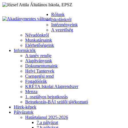
Rólunk
Iskolánkról
Intézményeink
A vezetőség
Névadónkról
Munkatársaink
Elérhetőségeink
Információk
A tanév rendje
Alapítványunk
Dokumentumaink
Helyi Tantervek
Csengetési rend
Fogadóórák
KRÉTA Iskolai Alaprendszer
Menza
1. osztályos beiratkozás
Beiratkozás-BÁI szülői tájékoztató
Hírek-képek
Pályázatok
Határtalanul 2025-2026
7.a pályázat
7.b pályázat