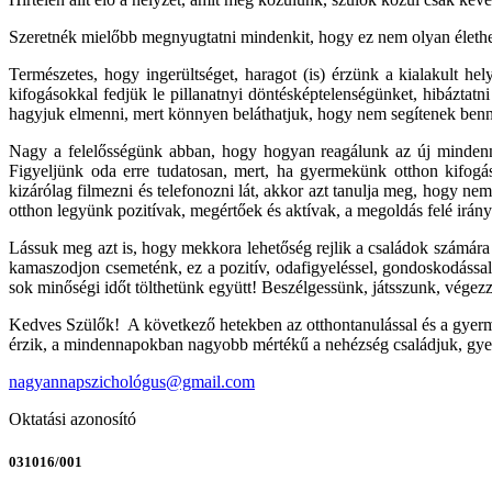
Szeretnék mielőbb megnyugtatni mindenkit, hogy ez nem olyan élethely
Természetes, hogy ingerültséget, haragot (is) érzünk a kialakult hel
kifogásokkal fedjük le pillanatnyi döntésképtelenségünket, hibáztat
hagyjuk elmenni, mert könnyen beláthatjuk, hogy nem segítenek ben
Nagy a felelősségünk abban, hogy hogyan reagálunk az új mindenna
Figyeljünk oda erre tudatosan, mert, ha gyermekünk otthon kifogás
kizárólag filmezni és telefonozni lát, akkor azt tanulja meg, hogy
otthon legyünk pozitívak, megértőek és aktívak, a megoldás felé irán
Lássuk meg azt is, hogy mekkora lehetőség rejlik a családok számára
kamaszodjon csemeténk, ez a pozitív, odafigyeléssel, gondoskodással 
sok minőségi időt tölthetünk együtt! Beszélgessünk, játsszunk, vég
Kedves Szülők! A következő hetekben az otthontanulással és a gyerm
érzik, a mindennapokban nagyobb mértékű a nehézség családjuk, gyer
nagyannapszichológus@gmail.com
Oktatási azonosító
031016/001