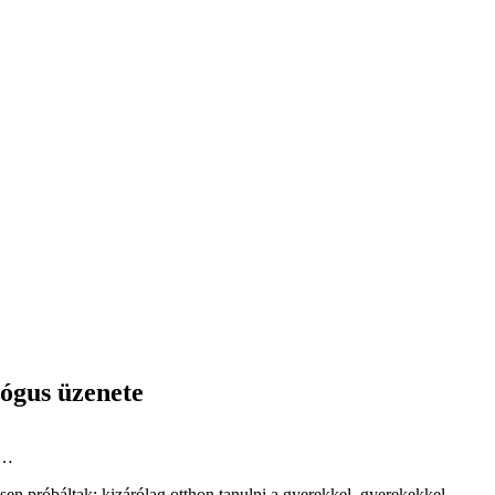
lógus üzenete
n…
sen próbáltak: kizárólag otthon tanulni a gyerekkel, gyerekekkel.