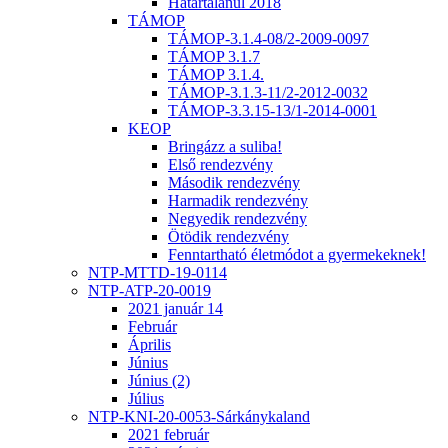
Határtalanul 2018
TÁMOP
TÁMOP-3.1.4-08/2-2009-0097
TÁMOP 3.1.7
TÁMOP 3.1.4.
TÁMOP-3.1.3-11/2-2012-0032
TÁMOP-3.3.15-13/1-2014-0001
KEOP
Bringázz a suliba!
Első rendezvény
Második rendezvény
Harmadik rendezvény
Negyedik rendezvény
Ötödik rendezvény
Fenntartható életmódot a gyermekeknek!
NTP-MTTD-19-0114
NTP-ATP-20-0019
2021 január 14
Február
Április
Június
Június (2)
Július
NTP-KNI-20-0053-Sárkánykaland
2021 február