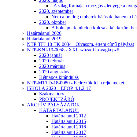
2020. május
„A világ formája a mozgás - lényege a nyug
2020. szeptember
Nem a boldog emberek hálásak, hanem a há
2020. október
A holnapnak minden kulcsa a két kezünkb
Határtalanul 2020
Határtalanul 2019
NTP-TFJ-18-TK-0034 - Olvasom, értem című pályázat
NTP-KNI-19-0058 - XXI. századi Lovagképző
2020 január
2020 február
2020 március
2020 augusztus
Kétnapos kirándulás
NTP-MTTD-18-0080 - Fedezzük fel a rejtelmeket!
ISKOLA 2020 – EFOP-4.1.2-17
Szakmai terv
PROJEKTZÁRÓ
ARCHÍV PÁLYÁZATOK
HATÁRTALANUL
Határtalanul 2012
Határtalanul 2015
Határtalanul 2016
Határtalanul 2017