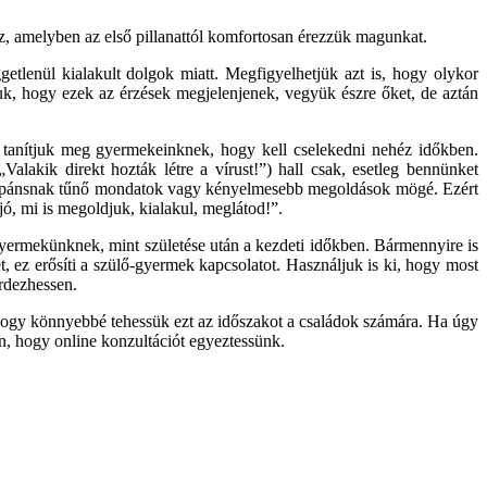
az, amelyben az első pillanattól komfortosan érezzük magunkat.
ggetlenül kialakult dolgok miatt. Megfigyelhetjük azt is, hogy olykor
juk, hogy ezek az érzések megjelenjenek, vegyük észre őket, de aztán
 tanítjuk meg gyermekeinknek, hogy kell cselekedni nehéz időkben.
lakik direkt hozták létre a vírust!”) hall csak, esetleg bennünket
 frappánsnak tűnő mondatok vagy kényelmesebb megoldások mögé. Ezért
ó, mi is megoldjuk, kialakul, meglátod!”.
gyermekünknek, mint születése után a kezdeti időkben. Bármennyire is
, ez erősíti a szülő-gyermek kapcsolatot. Használjuk is ki, hogy most
rdezhessen.
hogy könnyebbé tehessük ezt az időszakot a családok számára. Ha úgy
, hogy online konzultációt egyeztessünk.