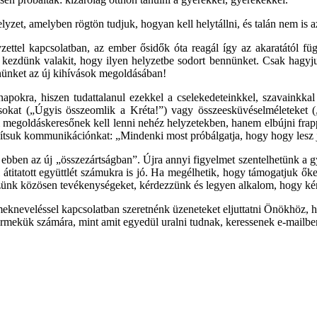
zet, amelyben rögtön tudjuk, hogyan kell helytállni, és talán nem is 
yzettel kapcsolatban, az ember ősidők óta reagál így az akaratától fü
ni kezdünk valakit, hogy ilyen helyzetbe sodort bennünket. Csak hagy
nünket az új kihívások megoldásában!
pokra, hiszen tudattalanul ezekkel a cselekedeteinkkel, szavainkkal
okat („Úgyis összeomlik a Kréta!”) vagy összeesküvéselméleteket („Va
 nem megoldáskeresőnek kell lenni nehéz helyzetekben, hanem elbújni
yítsuk kommunikációnkat: „Mindenki most próbálgatja, hogy hogy lesz j
 ebben az új „összezártságban”. Újra annyi figyelmet szentelhetünk a 
átitatott együttlét számukra is jó. Ha megélhetik, hogy támogatjuk őket
ezzünk közösen tevékenységeket, kérdezzünk és legyen alkalom, hogy ké
ekneveléssel kapcsolatban szeretnénk üzeneteket eljuttatni Önökhöz, 
mekük számára, mint amit egyedül uralni tudnak, keressenek e-mailben