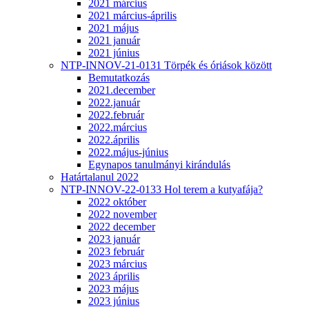
2021 március
2021 március-április
2021 május
2021 január
2021 június
NTP-INNOV-21-0131 Törpék és óriások között
Bemutatkozás
2021.december
2022.január
2022.február
2022.március
2022.április
2022.május-június
Egynapos tanulmányi kirándulás
Határtalanul 2022
NTP-INNOV-22-0133 Hol terem a kutyafája?
2022 október
2022 november
2022 december
2023 január
2023 február
2023 március
2023 április
2023 május
2023 június