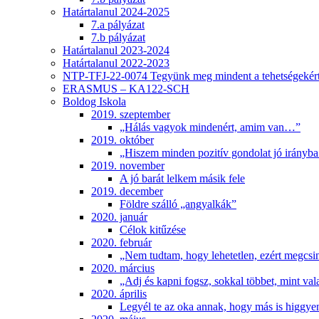
Határtalanul 2024-2025
7.a pályázat
7.b pályázat
Határtalanul 2023-2024
Határtalanul 2022-2023
NTP-TFJ-22-0074 Tegyünk meg mindent a tehetségekért
ERASMUS – KA122-SCH
Boldog Iskola
2019. szeptember
„Hálás vagyok mindenért, amim van…”
2019. október
„Hiszem minden pozitív gondolat jó irányba 
2019. november
A jó barát lelkem másik fele
2019. december
Földre szálló „angyalkák”
2020. január
Célok kitűzése
2020. február
„Nem tudtam, hogy lehetetlen, ezért megcsi
2020. március
„Adj és kapni fogsz, sokkal többet, mint val
2020. április
Legyél te az oka annak, hogy más is higgye