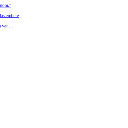
alom.”
lás embere
en van…