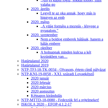
„Adj és kapni fogsz, sokkal többet, mint
valaha go
2020. április
Legyél te az oka annak, hogy más is
higgyen az emb
2020. május
„A világ formája a mozgás - lényege a
nyugalom.”
2020. szeptember
Nem a boldog emberek hálásak, hanem a
hálás embere
2020. október
A holnapnak minden kulcsa a két
kezünkben van…
Határtalanul 2020
Határtalanul 2019
NTP-TFJ-18-TK-0034 - Olvasom, értem című pályázat
NTP-KNI-19-0058 - XXI. századi Lovagképző
2020 január
2020 február
2020 március
2020 augusztus
Kétnapos kirándulás
NTP-MTTD-18-0080 - Fedezzük fel a rejtelmeket!
ISKOLA 2020 – EFOP-4.1.2-17