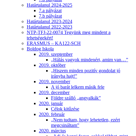
Határtalanul 2024-2025
7.a pályázat
7.b pályázat
Határtalanul 2023-2024
Határtalanul 2022-2023
NTP-TFJ-22-0074 Tegyünk meg mindent a
tehetségekért!
ERASMUS – KA122-SCH
Boldog Iskola
2019. szeptember
„Hálás vagyok mindenért, amim van…”
2019. október
„Hiszem minden pozitív gondolat jó
irányba hajt!”
2019. november
A jó barát lelkem másik fele
2019. december
Földre szálló „angyalkák”
2020. január
Célok kitűzése
2020. február
„Nem tudtam, hogy lehetetlen, ezért
megcsináltam”
2020. március