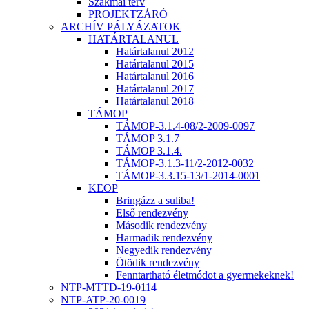
Szakmai terv
PROJEKTZÁRÓ
ARCHÍV PÁLYÁZATOK
HATÁRTALANUL
Határtalanul 2012
Határtalanul 2015
Határtalanul 2016
Határtalanul 2017
Határtalanul 2018
TÁMOP
TÁMOP-3.1.4-08/2-2009-0097
TÁMOP 3.1.7
TÁMOP 3.1.4.
TÁMOP-3.1.3-11/2-2012-0032
TÁMOP-3.3.15-13/1-2014-0001
KEOP
Bringázz a suliba!
Első rendezvény
Második rendezvény
Harmadik rendezvény
Negyedik rendezvény
Ötödik rendezvény
Fenntartható életmódot a gyermekeknek!
NTP-MTTD-19-0114
NTP-ATP-20-0019