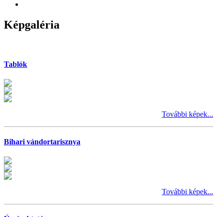
Képgaléria
Tablók
További képek...
Bihari vándortarisznya
További képek...