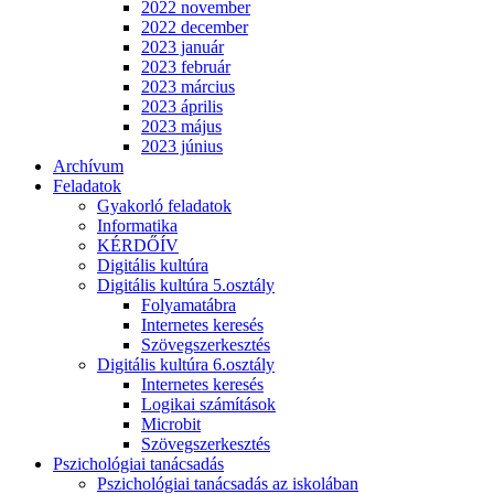
2022 november
2022 december
2023 január
2023 február
2023 március
2023 április
2023 május
2023 június
Archívum
Feladatok
Gyakorló feladatok
Informatika
KÉRDŐÍV
Digitális kultúra
Digitális kultúra 5.osztály
Folyamatábra
Internetes keresés
Szövegszerkesztés
Digitális kultúra 6.osztály
Internetes keresés
Logikai számítások
Microbit
Szövegszerkesztés
Pszichológiai tanácsadás
Pszichológiai tanácsadás az iskolában