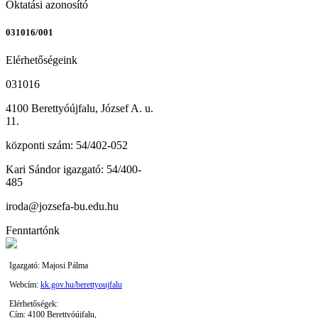
Oktatási azonosító
031016/001
Elérhetőségeink
031016
4100 Berettyóújfalu, József A. u.
11.
központi szám: 54/402-052
Kari Sándor igazgató: 54/400-
485
iroda@jozsefa-bu.edu.hu
Fenntartónk
Igazgató: Majosi Pálma
Webcím:
kk.gov.hu/berettyoujfalu
Elérhetőségek:
Cím: 4100 Berettyóújfalu,