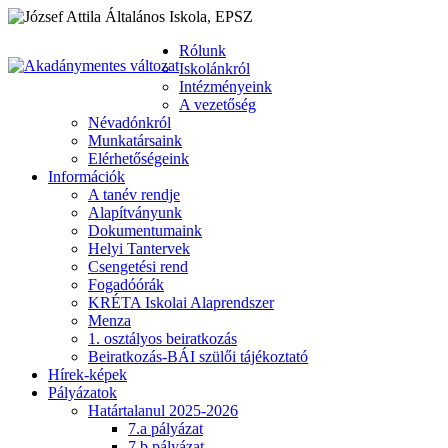
Rólunk
Iskolánkról
Intézményeink
A vezetőség
Névadónkról
Munkatársaink
Elérhetőségeink
Információk
A tanév rendje
Alapítványunk
Dokumentumaink
Helyi Tantervek
Csengetési rend
Fogadóórák
KRÉTA Iskolai Alaprendszer
Menza
1. osztályos beiratkozás
Beiratkozás-BÁI szülői tájékoztató
Hírek-képek
Pályázatok
Határtalanul 2025-2026
7.a pályázat
7.b pályázat