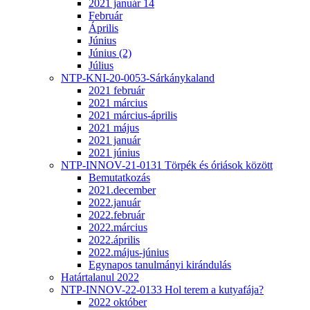
2021 január 14
Február
Április
Június
Június (2)
Július
NTP-KNI-20-0053-Sárkánykaland
2021 február
2021 március
2021 március-április
2021 május
2021 január
2021 június
NTP-INNOV-21-0131 Törpék és óriások között
Bemutatkozás
2021.december
2022.január
2022.február
2022.március
2022.április
2022.május-június
Egynapos tanulmányi kirándulás
Határtalanul 2022
NTP-INNOV-22-0133 Hol terem a kutyafája?
2022 október