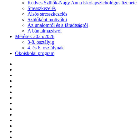
Kedves Szülők-Nagy Anna iskolapszichológus üzenete
Stresszkezelés
Alsós stresszkezelés
Szülőként motiválni
Az unalomról és a fáradtságról
A bántalmazásról
Mérések 2025/2026
3-8. osztályig
4. és 6. osztálynak
Ökoiskolai program