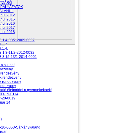
TZÁRÓ
 PÁLYÁZATOK
ALANUL
anul 2012
anul 2015
anul 2016
anul 2017
anul 2018
.1.4-08/2-2009-0097
.1.7
.1.4.
.1.3-11/2-2012-0032
.3.15-13/1-2014-0001
a suliba!
ndezvény
 rendezvény
k rendezvény
k rendezvény
endezvény
ható életmódot a gyermekeknek!
D-19-0114
-20-0019
uár 14
2)
-20-0053-Sárkánykaland
ruár