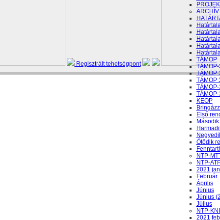
PROJEK
ARCHÍV
HATÁRT
Határtal
Határtal
Határtal
Határtal
Határtal
TÁMOP
Regisztrált tehetségpont
TÁMOP-3
TÁMOP 3
TÁMOP 3
TÁMOP-3
TÁMOP-3
KEOP
Bringázz 
Első re
Második
Harmadi
Negyedi
Ötödik r
Fenntart
NTP-MTT
NTP-ATP
2021 jan
Február
Április
Június
Június (
Július
NTP-KNI
2021 feb