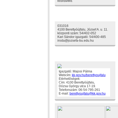
031016/001
Elérhetőségeink
031016
4100 Berettyóújfalu, József A. u. 11.
központi szám: 54/402-052
Kari Sándor igazgató: 54/400-485
iroda@jozsefa-bu.edu.hu
Fenntartónk
Igazgató: Majosi Pálma
Webcím:
kk.gov.hu/berettyoujfalu
Elérhetőségek:
Cím: 4100 Berettyóújfalu,
Dózsa György utca 17-19.
Telefonszám: 06-54-795-261
E-mail:
berettyoujfalu@kk.gov.hu