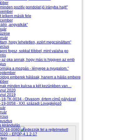
tóber
minden pozitív gondolat jó irányba hajt!”
ovember
t lelkem másik fele
ecember
zálló „angyalkák”
nuár
tűzése
bruár
tam, hogy lehetetlen, ezért megcsináltam”
rcius
apni fogsz, sokkal többet, mint valaha go
ilis
e az oka annak, hogy más is higgyen az emb
ájus
 formája a mozgás - lényege a nyugalom.”
zeptember
oldog emberek hálásak, hanem a hálás embere
tóber
nak minden kulcsa a két kezünkben van…
anul 2020
anul 2019
18-TK-0034 - Olvasom, értem című pályázat
19-0058 - XXI. századi Lovagképző
uár
ruár
rcius
gusztus
 kirándulás
-18-0080 - Fedezzük fel a rejtelmeket!
2020 – EFOP-4.1.2-17
terv