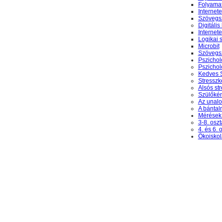
Folyama
Internet
Szövegs
Digitális
Internet
Logikai 
Microbit
Szövegs
Pszichol
Pszichol
Kedves S
Stresszk
Alsós st
Szülőkén
Az unalo
A bántal
Mérések
3-8. oszt
4. és 6. 
Ökoiskol