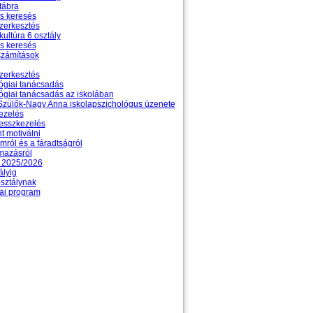
tábra
es keresés
zerkesztés
 kultúra 6.osztály
es keresés
számítások
zerkesztés
ógiai tanácsadás
ógiai tanácsadás az iskolában
zülők-Nagy Anna iskolapszichológus üzenete
ezelés
resszkezelés
t motiválni
mról és a fáradtságról
mazásról
 2025/2026
ályig
osztálynak
ai program