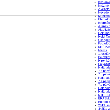
Iskolánkr
Intézmé
A vezető
Névadón
Munkatá
Elérhető
Informác
A tanév 
Alapítvá
Dokumen
Helyi Ta
Csengeté
Fogadóó
KRÉTA Is
Menza
1. osztá
Beiratko
Hírek-ké
Pályázat
Határtal
7.a pály
7.b pály
Határtal
7.a pály
7.b pály
Határtal
Határtal
NTP-TFJ-
ERASMU
Boldog I
2019. s
„Hálás v