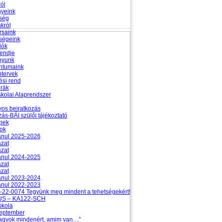
ól
nyeink
ség
król
rsaink
ségeink
iók
rendje
nyunk
tumaink
ntervek
si rend
rák
kolai Alaprendszer
lyos beiratkozás
zás-BÁI szülői tájékoztató
pek
ok
anul 2025-2026
ázat
ázat
anul 2024-2025
ázat
ázat
anul 2023-2024
anul 2022-2023
22-0074 Tegyünk meg mindent a tehetségekért!
S – KA122-SCH
skola
zeptember
agyok mindenért, amim van…”