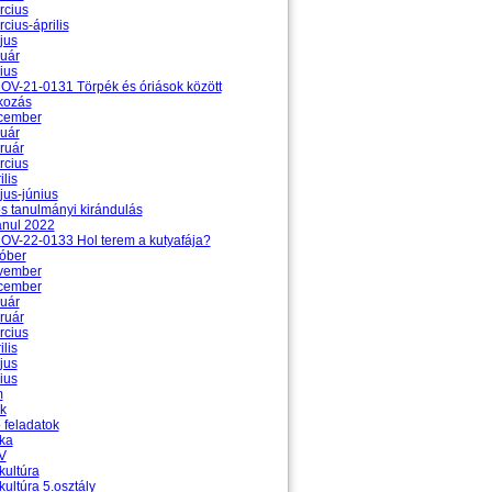
rcius
cius-április
jus
uár
ius
V-21-0131 Törpék és óriások között
kozás
cember
uár
ruár
rcius
lis
us-június
 tanulmányi kirándulás
anul 2022
V-22-0133 Hol terem a kutyafája?
óber
vember
cember
uár
ruár
rcius
lis
jus
ius
m
k
 feladatok
ika
V
 kultúra
 kultúra 5.osztály