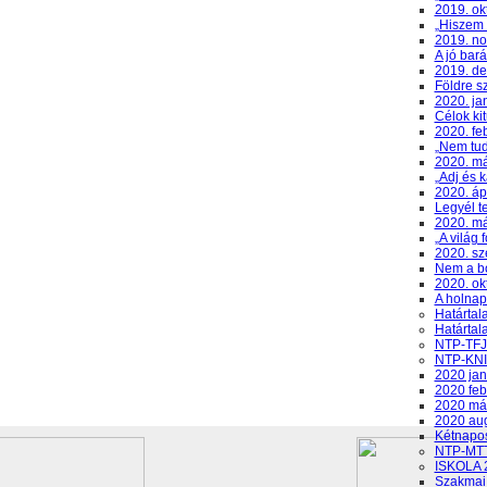
2019. ok
„Hiszem 
2019. n
A jó bará
2019. d
Földre s
2020. ja
Célok ki
2020. fe
„Nem tud
2020. má
„Adj és k
2020. ápr
Legyél t
2020. m
„A világ
2020. s
Nem a b
2020. ok
A holnap
Határtal
Határtal
NTP-TFJ-
NTP-KNI-
2020 jan
2020 feb
2020 má
2020 au
Kétnapos
NTP-MTTD
ISKOLA 
Szakmai 