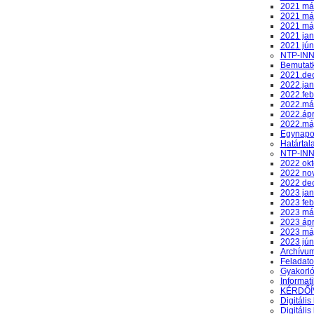
2021 má
2021 már
2021 má
2021 jan
2021 jún
NTP-INNO
Bemutat
2021.de
2022.jan
2022.feb
2022.má
2022.ápri
2022.máj
Egynapos
Határtal
NTP-INNO
2022 okt
2022 no
2022 de
2023 jan
2023 feb
2023 má
2023 ápri
2023 má
2023 jún
Archívu
Feladato
Gyakorló
Informat
KÉRDŐÍ
Digitális
Digitális