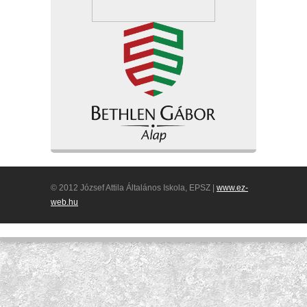
© 2012 József Attila Általános Iskola, EPSZ |
www.ez-
web.hu