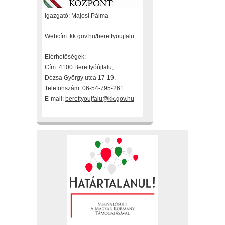
Igazgató: Majosi Pálma
Webcím:
kk.gov.hu/berettyoujfalu
Elérhetőségek:
Cím: 4100 Berettyóújfalu,
Dózsa György utca 17-19.
Telefonszám: 06-54-795-261
E-mail:
berettyoujfalu@kk.gov.hu