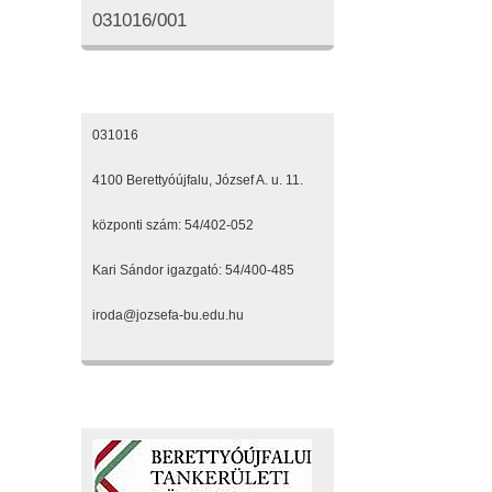
031016/001
Elérhetőségeink
031016
4100 Berettyóújfalu, József A. u. 11.
központi szám: 54/402-052
Kari Sándor igazgató: 54/400-485
iroda@jozsefa-bu.edu.hu
Fenntartónk