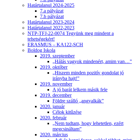
Határtalanul 2024-2025
7.a pályázat
7.b pályázat
Határtalanul 2023-2024
Határtalanul 2022-2023
NTP-TFJ-22-0074 Tegyünk meg mindent a
tehetségekért!
ERASMUS – KA122-SCH
Boldog Iskola
2019. szeptember
„Hálás vagyok mindenért, amim van…”
2019. október
„Hiszem minden pozitív gondolat jó
irányba hajt!”
2019. november
A jó barát lelkem másik fele
2019. december
Földre szálló „angyalkák”
2020. január
Célok kitűzése
2020. február
„Nem tudtam, hogy lehetetlen, ezért
megcsináltam”
2020. március