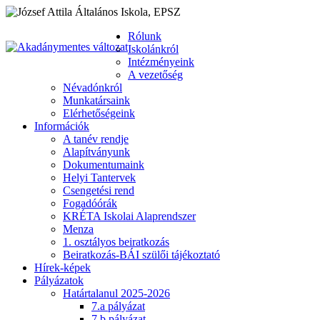
Rólunk
Iskolánkról
Intézményeink
A vezetőség
Névadónkról
Munkatársaink
Elérhetőségeink
Információk
A tanév rendje
Alapítványunk
Dokumentumaink
Helyi Tantervek
Csengetési rend
Fogadóórák
KRÉTA Iskolai Alaprendszer
Menza
1. osztályos beiratkozás
Beiratkozás-BÁI szülői tájékoztató
Hírek-képek
Pályázatok
Határtalanul 2025-2026
7.a pályázat
7.b pályázat