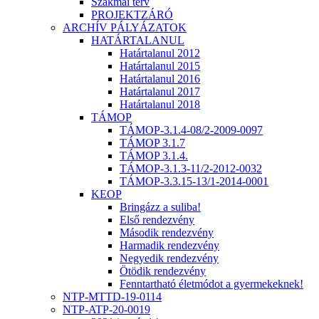
Szakmai terv
PROJEKTZÁRÓ
ARCHÍV PÁLYÁZATOK
HATÁRTALANUL
Határtalanul 2012
Határtalanul 2015
Határtalanul 2016
Határtalanul 2017
Határtalanul 2018
TÁMOP
TÁMOP-3.1.4-08/2-2009-0097
TÁMOP 3.1.7
TÁMOP 3.1.4.
TÁMOP-3.1.3-11/2-2012-0032
TÁMOP-3.3.15-13/1-2014-0001
KEOP
Bringázz a suliba!
Első rendezvény
Második rendezvény
Harmadik rendezvény
Negyedik rendezvény
Ötödik rendezvény
Fenntartható életmódot a gyermekeknek!
NTP-MTTD-19-0114
NTP-ATP-20-0019