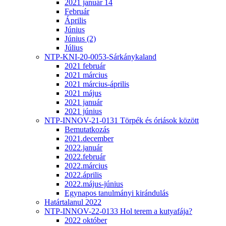
2021 január 14
Február
Április
Június
Június (2)
Július
NTP-KNI-20-0053-Sárkánykaland
2021 február
2021 március
2021 március-április
2021 május
2021 január
2021 június
NTP-INNOV-21-0131 Törpék és óriások között
Bemutatkozás
2021.december
2022.január
2022.február
2022.március
2022.április
2022.május-június
Egynapos tanulmányi kirándulás
Határtalanul 2022
NTP-INNOV-22-0133 Hol terem a kutyafája?
2022 október