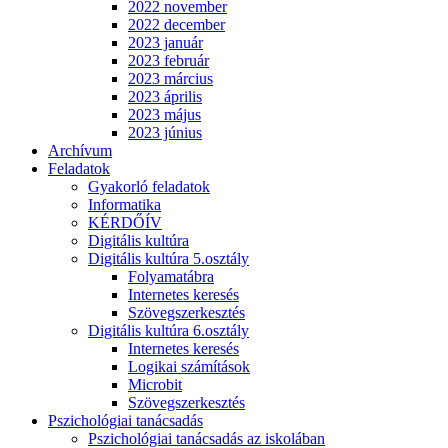
2022 november
2022 december
2023 január
2023 február
2023 március
2023 április
2023 május
2023 június
Archívum
Feladatok
Gyakorló feladatok
Informatika
KÉRDŐÍV
Digitális kultúra
Digitális kultúra 5.osztály
Folyamatábra
Internetes keresés
Szövegszerkesztés
Digitális kultúra 6.osztály
Internetes keresés
Logikai számítások
Microbit
Szövegszerkesztés
Pszichológiai tanácsadás
Pszichológiai tanácsadás az iskolában