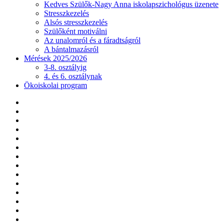
Kedves Szülők-Nagy Anna iskolapszichológus üzenete
Stresszkezelés
Alsós stresszkezelés
Szülőként motiválni
Az unalomról és a fáradtságról
A bántalmazásról
Mérések 2025/2026
3-8. osztályig
4. és 6. osztálynak
Ökoiskolai program