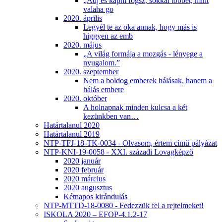
„Adj és kapni fogsz, sokkal többet, mint
valaha go
2020. április
Legyél te az oka annak, hogy más is
higgyen az emb
2020. május
„A világ formája a mozgás - lényege a
nyugalom.”
2020. szeptember
Nem a boldog emberek hálásak, hanem a
hálás embere
2020. október
A holnapnak minden kulcsa a két
kezünkben van…
Határtalanul 2020
Határtalanul 2019
NTP-TFJ-18-TK-0034 - Olvasom, értem című pályázat
NTP-KNI-19-0058 - XXI. századi Lovagképző
2020 január
2020 február
2020 március
2020 augusztus
Kétnapos kirándulás
NTP-MTTD-18-0080 - Fedezzük fel a rejtelmeket!
ISKOLA 2020 – EFOP-4.1.2-17