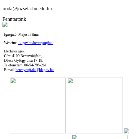
iroda@jozsefa-bu.edu.hu
Fenntartónk
Igazgató: Majosi Pálma
Webcím:
kk.gov.hu/berettyoujfalu
Elérhetőségek:
Cím: 4100 Berettyóújfalu,
Dózsa György utca 17-19.
Telefonszám: 06-54-795-261
E-mail:
berettyoujfalu@kk.gov.hu