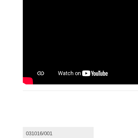
Oktatási azonosító
031016/001