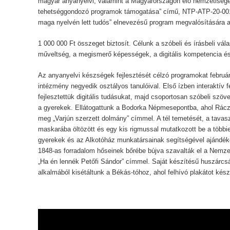
magyar anyanyelvi, valamint a Magyarországon élő nemzetisége
tehetséggondozó programok támogatása” című, NTP-ATP-20-00
maga nyelvén lett tudós” elnevezésű program megvalósítására 
1 000 000 Ft összeget biztosít. Célunk a szóbeli és írásbeli vá
műveltség, a megismerő képességek, a digitális kompetencia és 
Az anyanyelvi készségek fejlesztését célzó programokat február
intézmény negyedik osztályos tanulóival. Első ízben interaktív 
fejlesztettük digitális tudásukat, majd csoportosan szóbeli szö
a gyerekek. Ellátogattunk a Bodorka Népmesepontba, ahol Rácz
meg „Varjún szerzett dolmány” címmel. A tél temetését, a tavasz
maskarába öltözött és egy kis rigmussal mutatkozott be a többi
gyerekek és az Alkotóház munkatársainak segítségével ajándéko
1848-as forradalom hőseinek bőrébe bújva szavalták el a Nemze
„Ha én lennék Petőfi Sándor” címmel. Saját készítésű huszárcsá
alkalmából kisétáltunk a Békás-tóhoz, ahol felhívó plakátot ké