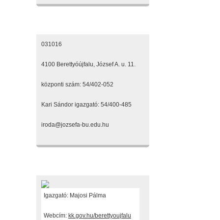
Elérhetőségeink
031016
4100 Berettyóújfalu, József A. u. 11.
központi szám: 54/402-052
Kari Sándor igazgató: 54/400-485
iroda@jozsefa-bu.edu.hu
Fenntartónk
Igazgató: Majosi Pálma
Webcím:
kk.gov.hu/berettyoujfalu