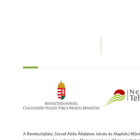
A Berettyóújfalui József Attila Általános Iskola és Alapfokú Műv