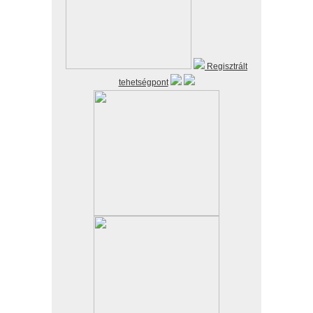
Regisztrált
tehetségpont