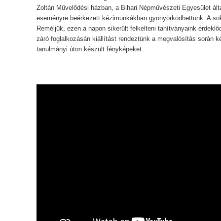
Zoltán Művelődési házban, a Bihari Népművészeti Egyesület ált
eseményre beérkezett kézimunkákban gyönyörködhettünk. A sok s
Reméljük, ezen a napon sikerült felkelteni tanítványaink érdekl
záró foglalkozásán kiállítást rendeztünk a megvalósítás során ké
tanulmányi úton készült fényképeket.