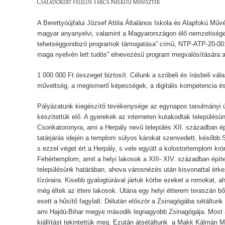
A Berettyóújfalui József Attila Általános Iskola és Alapfokú Műv
magyar anyanyelvi, valamint a Magyarországon élő nemzetisége
tehetséggondozó programok támogatása” című, NTP-ATP-20-00
maga nyelvén lett tudós” elnevezésű program megvalósítására 
1 000 000 Ft összeget biztosít. Célunk a szóbeli és írásbeli vá
műveltség, a megismerő képességek, a digitális kompetencia és 
Pályázatunk kiegészítő tevékenysége az egynapos tanulmányi út 
készítettük elő. A gyerekek az interneten kutakodtak településünk
Csonkatoronyra, ami a Herpály nevű település XII. században 
tatárjárás idején a templom súlyos károkat szenvedett, később 
s ezzel véget ért a Herpály, s vele együtt a kolostortemplom krón
Fehértemplom, amit a helyi lakosok a XIII- XIV. században épí
településünk határában, ahova városnézés után kisvonattal érke
tízóraira. Kisebb gyalogtúrával jártuk körbe ezeket a romokat, a
még éltek az itteni lakosok. Utána egy helyi étterem teraszán 
esett a hűsítő fagylalt. Délután először a Zsinagógába sétáltunk e
ami Hajdú-Bihar megye második legnagyobb Zsinagógája. Most a 
kiállítást tekintettük meg. Ezután átsétáltunk a Makk Kálmán Mo