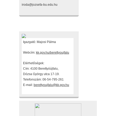
iroda@jozsefa-bu.edu.hu
Fenntartónk
Igazgató: Majosi Pálma
Webcím:
kk.gov.hu/berettyoujfalu
Elérhetőségek:
Cím: 4100 Berettyóújfalu,
Dózsa György utca 17-19.
Telefonszám: 06-54-795-261
E-mail:
berettyoujfalu@kk.gov.hu