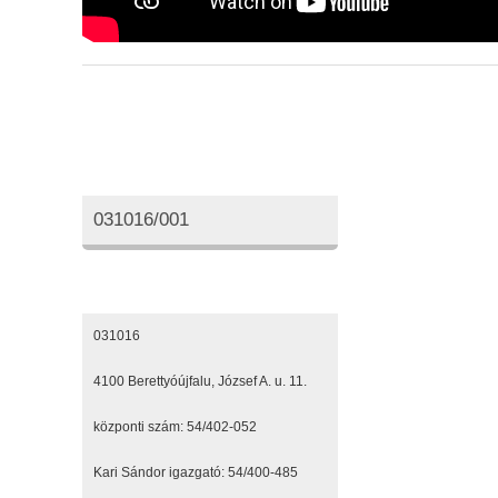
Oktatási azonosító
031016/001
Elérhetőségeink
031016
4100 Berettyóújfalu, József A. u. 11.
központi szám: 54/402-052
Kari Sándor igazgató: 54/400-485