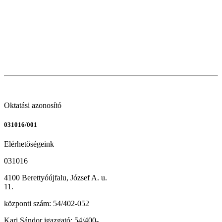
Oktatási azonosító
031016/001
Elérhetőségeink
031016
4100 Berettyóújfalu, József A. u.
11.
központi szám: 54/402-052
Kari Sándor igazgató: 54/400-