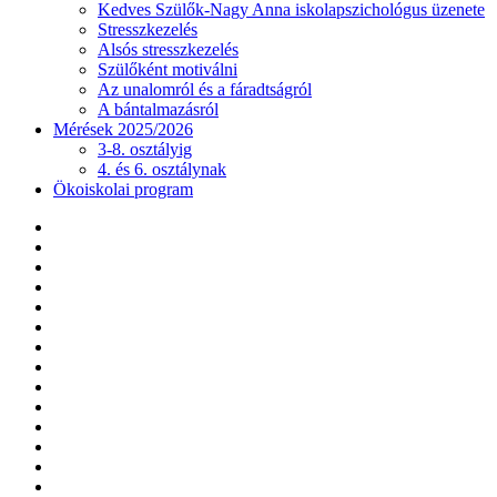
Kedves Szülők-Nagy Anna iskolapszichológus üzenete
Stresszkezelés
Alsós stresszkezelés
Szülőként motiválni
Az unalomról és a fáradtságról
A bántalmazásról
Mérések 2025/2026
3-8. osztályig
4. és 6. osztálynak
Ökoiskolai program