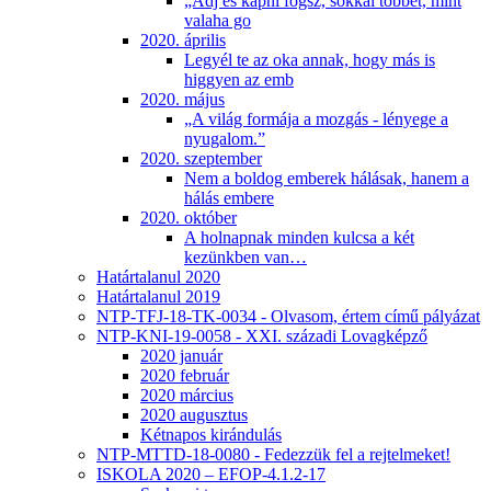
„Adj és kapni fogsz, sokkal többet, mint
valaha go
2020. április
Legyél te az oka annak, hogy más is
higgyen az emb
2020. május
„A világ formája a mozgás - lényege a
nyugalom.”
2020. szeptember
Nem a boldog emberek hálásak, hanem a
hálás embere
2020. október
A holnapnak minden kulcsa a két
kezünkben van…
Határtalanul 2020
Határtalanul 2019
NTP-TFJ-18-TK-0034 - Olvasom, értem című pályázat
NTP-KNI-19-0058 - XXI. századi Lovagképző
2020 január
2020 február
2020 március
2020 augusztus
Kétnapos kirándulás
NTP-MTTD-18-0080 - Fedezzük fel a rejtelmeket!
ISKOLA 2020 – EFOP-4.1.2-17