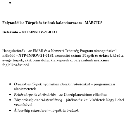
Folytatódik a Törpék és óriások kalandsorozata - MÁRCIUS
Betekintő – NTP-INNOV-21-0131
Hangulatfotók - az EMMI és a Nemzeti Tehetség Program támogatásával
működő -
NTP-INNOV-21-0131
azonosító számú
Törpék és óriások között
,
avagy törpék, akik óriás dolgokra képesek c. pályázatunk
márciusi
foglalkozásaiból.
Óriások és törpék nyomában BeeBot robotokkal
– programozási
alapismeretek
Fehér törpe és vörös óriás
– az Utazóplanetárium előadása
Törperősség és óriásfeszültség
– játékos fizikai kísérletek Nagy Lehel
vezetésével
Állatvilág rekorderei – törpék és óriások.