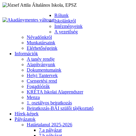
Rólunk
Iskolánkról
Intézményeink
A vezetőség
Névadónkról
Munkatársaink
Elérhetőségeink
Információk
A tanév rendje
Alapítványunk
Dokumentumaink
Helyi Tantervek
Csengetési rend
Fogadóórák
KRÉTA Iskolai Alaprendszer
Menza
1. osztályos beiratkozás
Beiratkozás-BÁI szülői tájékoztató
Hírek-képek
Pályázatok
Határtalanul 2025-2026
7.a pályázat
7.b pályázat