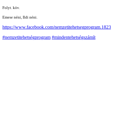
Folyt. köv.
Emese néni, Ildi néni.
https://www.facebook.com/nemzetitehetsegprogram.1823
#nemzetitehetségprogram
#mindentehetségszámít