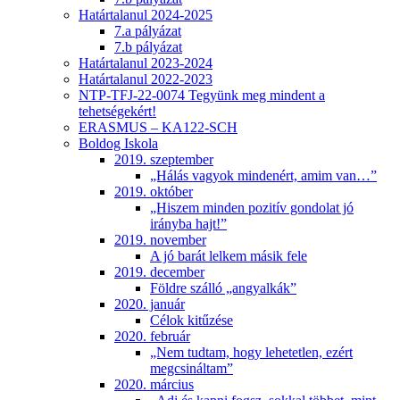
Határtalanul 2024-2025
7.a pályázat
7.b pályázat
Határtalanul 2023-2024
Határtalanul 2022-2023
NTP-TFJ-22-0074 Tegyünk meg mindent a
tehetségekért!
ERASMUS – KA122-SCH
Boldog Iskola
2019. szeptember
„Hálás vagyok mindenért, amim van…”
2019. október
„Hiszem minden pozitív gondolat jó
irányba hajt!”
2019. november
A jó barát lelkem másik fele
2019. december
Földre szálló „angyalkák”
2020. január
Célok kitűzése
2020. február
„Nem tudtam, hogy lehetetlen, ezért
megcsináltam”
2020. március