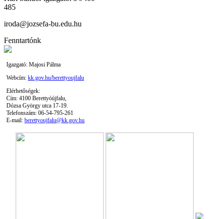
485
iroda@jozsefa-bu.edu.hu
Fenntartónk
Igazgató: Majosi Pálma
Webcím:
kk.gov.hu/berettyoujfalu
Elérhetőségek:
Cím: 4100 Berettyóújfalu,
Dózsa György utca 17-19.
Telefonszám: 06-54-795-261
E-mail:
berettyoujfalu@kk.gov.hu