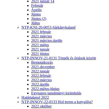
2021 január 14
Február
Április
Június
Június (2)
Július
NTP-KNI-20-0053-Sárkánykaland
2021 február
2021 március
2021 március-április
2021 május
2021 január
2021 június
NTP-INNOV-21-0131 Törpék és óriások között
Bemutatkozás
2021.december
2022.január
2022.február
2022.március
2022.április
2022.május-június
Egynapos tanulmányi kirándulás
Határtalanul 2022
NTP-INNOV-22-0133 Hol terem a kutyafája?
2022 október