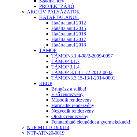
Szakmai terv
PROJEKTZÁRÓ
ARCHÍV PÁLYÁZATOK
HATÁRTALANUL
Határtalanul 2012
Határtalanul 2015
Határtalanul 2016
Határtalanul 2017
Határtalanul 2018
TÁMOP
TÁMOP-3.1.4-08/2-2009-0097
TÁMOP 3.1.7
TÁMOP 3.1.4.
TÁMOP-3.1.3-11/2-2012-0032
TÁMOP-3.3.15-13/1-2014-0001
KEOP
Bringázz a suliba!
Első rendezvény
Második rendezvény
Harmadik rendezvény
Negyedik rendezvény
Ötödik rendezvény
Fenntartható életmódot a gyermekeknek!
NTP-MTTD-19-0114
NTP-ATP-20-0019