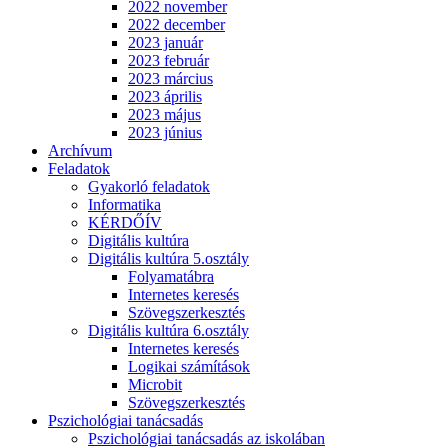
2022 november
2022 december
2023 január
2023 február
2023 március
2023 április
2023 május
2023 június
Archívum
Feladatok
Gyakorló feladatok
Informatika
KÉRDŐÍV
Digitális kultúra
Digitális kultúra 5.osztály
Folyamatábra
Internetes keresés
Szövegszerkesztés
Digitális kultúra 6.osztály
Internetes keresés
Logikai számítások
Microbit
Szövegszerkesztés
Pszichológiai tanácsadás
Pszichológiai tanácsadás az iskolában