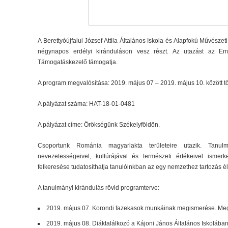
A Berettyóújfalui József Attila Általános Iskola és Alapfokú Művésze
négynapos erdélyi kiránduláson vesz részt. Az utazást az Em
Támogatáskezelő támogatja.
A program megvalósítása: 2019. május 07 – 2019. május 10. között tö
A pályázat száma: HAT-18-01-0481
A pályázat címe: Örökségünk Székelyföldön.
Csoportunk Románia magyarlakta területeire utazik. Tanulm
nevezetességeivel, kultúrájával és természeti értékeivel ism
felkeresése tudatosíthatja tanulóinkban az egy nemzethez tartozás é
A tanulmányi kirándulás rövid programterve:
2019. május 07. Korondi fazekasok munkáinak megismerése. Me
2019. május 08. Diáktalálkozó a Kájoni János Általános Iskolába