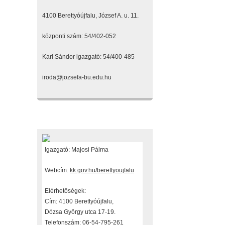
4100 Berettyóújfalu, József A. u. 11.
központi szám: 54/402-052
Kari Sándor igazgató: 54/400-485
iroda@jozsefa-bu.edu.hu
Fenntartónk
Igazgató: Majosi Pálma
Webcím:
kk.gov.hu/berettyoujfalu
Elérhetőségek:
Cím: 4100 Berettyóújfalu,
Dózsa György utca 17-19.
Telefonszám: 06-54-795-261