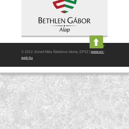
© 2012 József Attila Általános Iskola, EPSZ |
www.ez-
web.hu