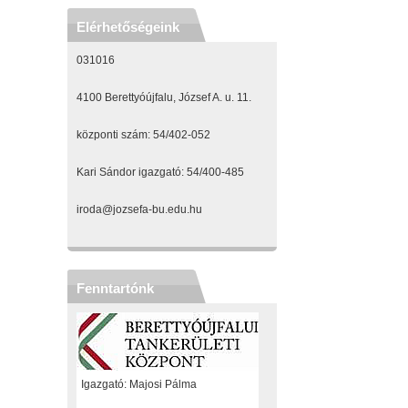
Elérhetőségeink
031016
4100 Berettyóújfalu, József A. u. 11.
központi szám: 54/402-052
Kari Sándor igazgató: 54/400-485
iroda@jozsefa-bu.edu.hu
Fenntartónk
Igazgató: Majosi Pálma