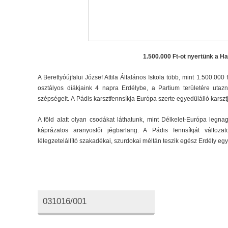
1.500.000 Ft-ot nyertünk a Ha
A Berettyóújfalui József Attila Általános Iskola több, mint 1.500.000
osztályos diákjaink 4 napra Erdélybe, a Partium területére uta
szépségeit. A Pádis karsztfennsíkja Európa szerte egyedülálló karsztje
A föld alatt olyan csodákat láthatunk, mint Délkelet-Európa legn
káprázatos aranyosfői jégbarlang. A Pádis fennsíkját változatos
lélegzetelállító szakadékai, szurdokai méltán teszik egész Erdély eg
Oktatási azonosító
031016/001