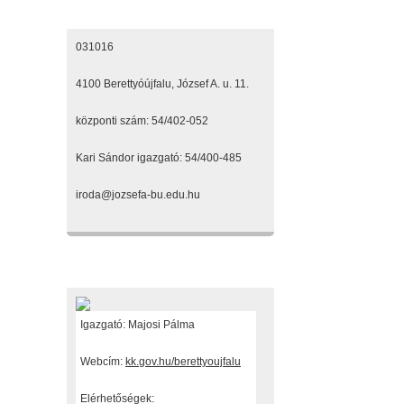
Elérhetőségeink
031016
4100 Berettyóújfalu, József A. u. 11.
központi szám: 54/402-052
Kari Sándor igazgató: 54/400-485
iroda@jozsefa-bu.edu.hu
Fenntartónk
Igazgató: Majosi Pálma
Webcím:
kk.gov.hu/berettyoujfalu
Elérhetőségek: