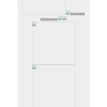
Regisztrált
tehetségpont