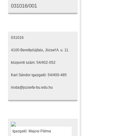
031016/001
Elérhetőségeink
031016
4100 Berettyóújfalu, József A. u. 11.
központi szám: 54/402-052
Kari Sándor igazgató: 54/400-485
iroda@jozsefa-bu.edu.hu
Fenntartónk
Igazgató: Majosi Pálma