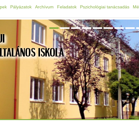
épek
Pályázatok
Archívum
Feladatok
Pszichológiai tanácsadás
Mé