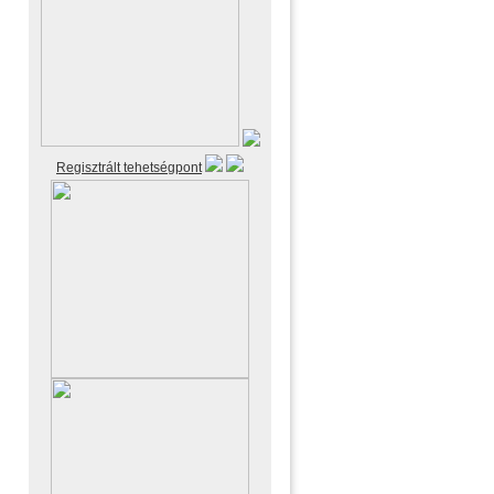
Regisztrált tehetségpont