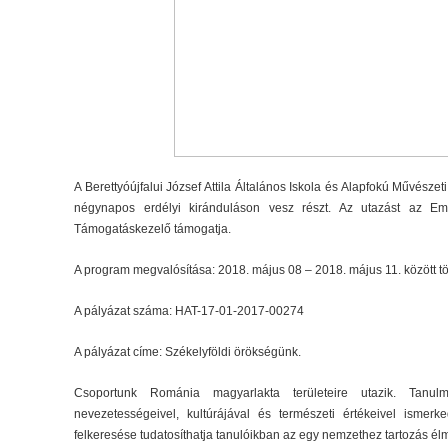
A Berettyóújfalui József Attila Általános Iskola és Alapfokú Művésze
négynapos erdélyi kiránduláson vesz részt. Az utazást az Em
Támogatáskezelő támogatja.
A program megvalósítása: 2018. május 08 – 2018. május 11. között tö
A pályázat száma: HAT-17-01-2017-00274
A pályázat címe: Székelyföldi örökségünk.
Csoportunk Románia magyarlakta területeire utazik. Tanulm
nevezetességeivel, kultúrájával és természeti értékeivel ism
felkeresése tudatosíthatja tanulóikban az egy nemzethez tartozás él