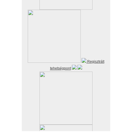
Regisztrált
tehetségpont