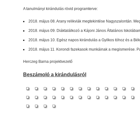
A tanulmányi kirándulás rövid programterve:
2018. május 08. Arany relikviák megtekintése Nagyszalontán. M
2018. május 09. Diáktalálkozó a Kájoni János Általános Iskolába
2018. május 10. Egész napos kirándulás a Gyilkos tóhoz és a Bé
2018. május 11. Korondi fazekasok munkáinak a megismerése. Pa
Herczeg Barna projektvezető
Beszámoló a kirándulásról