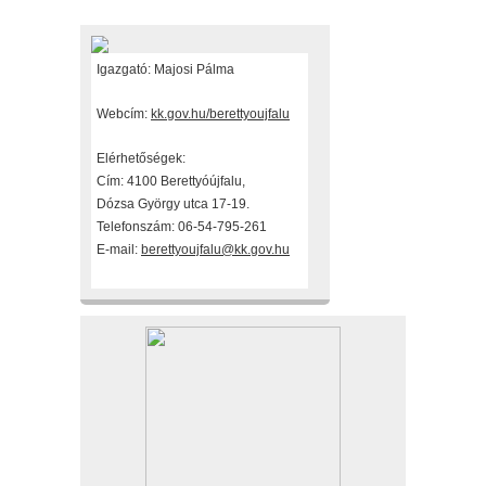
Fenntartónk
Igazgató: Majosi Pálma
Webcím:
kk.gov.hu/berettyoujfalu
Elérhetőségek:
Cím: 4100 Berettyóújfalu,
Dózsa György utca 17-19.
Telefonszám: 06-54-795-261
E-mail:
berettyoujfalu@kk.gov.hu