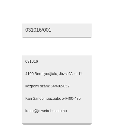
Oktatási azonosító
031016/001
Elérhetőségeink
031016
4100 Berettyóújfalu, József A. u. 11.
központi szám: 54/402-052
Kari Sándor igazgató: 54/400-485
iroda@jozsefa-bu.edu.hu