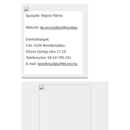
Igazgató: Majosi Pálma
Webcím:
kk.gov.hu/berettyoujfalu
Elérhetőségek:
Cím: 4100 Berettyóújfalu,
Dózsa György utca 17-19.
Telefonszám: 06-54-795-261
E-mail:
berettyoujfalu@kk.gov.hu