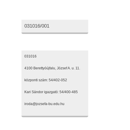
Oktatási azonosító
031016/001
Elérhetőségeink
031016
4100 Berettyóújfalu, József A. u. 11.
központi szám: 54/402-052
Kari Sándor igazgató: 54/400-485
iroda@jozsefa-bu.edu.hu
Fenntartónk