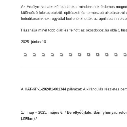
Az Erdélyre vonatkozó feladatokat mindenkinek érdemes megnézn
különböző felekezetekről, építészeti és természeti alkotásokról
hetedikeseinknek, egyúttal leellenőrizhették az áprilisban szerze
Használja minél több diák és felnőtt az okosdoboz.hu oldalt, hisz
2025. június 10.
A
HAT-KP-1-2024/1-001344
pályázat: A kirándulás részletes be
1. nap – 2025. május 6. / Berettyóújfalu, Bánffyhunyad ref
(390km)./