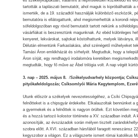
és székelykapukban, valamint a népviseletben közlekedő és élő
tartották a taplászati bemutatót, ahol maguk is kipróbálhatták a
ismerték, de a 19. századtól használják különböző eszközök, pé
bemutatóra is ellátogattunk, ahol megismerhettük a korondi népvis
sófeldolgozóban egy rövid bemutatót tartott nekünk a sófeldolgoz
vásárfiákat is beszereztünk magunknak. Az ebéd különleges hely
kenyeret, lekvárokat, sajtokat kóstolhattunk, melyek látványa, i
Délután elmentünk Farkaslakára, ahol szénégető műhelyeket tek
Tamási Áron emlékházát és sírhelyét. Megtudtuk, hogy a telepü
Áron sírját, egy rendhagyó irodalomóra keretében megismerked
megtudták, hogy fő műve az Ábel trilógia volt. A nap végét kür
3. nap – 2025. május 8.
/
Székelyudvarhely központja; Csíks
pityókafeldolgozás; Csíksomlyói Mária Kegytemplom, Ezeré
Utunk először a székelyek nevezetességéhez, a Csíki Chipsgyá
felnőtteket is a chipsgyár érdekelte. Elkalauzoltak bennünket a
a gyermekek és a felnőttek is nagyon örültek. Ezt követően 
és a hozzá tartozó kolostor története a XV. században indult. 
azonosítják, az évszázadok során mélyen tisztelt zarándokhellyé 
szobra előtt. A XVI. században hársfából faragott reneszánsz 
kegyszobor a világon. Ez a világszerte ismert római katolikus M