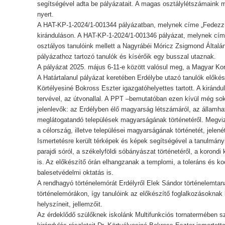
segítségével adta be pályázatait. A magas osztálylétszámaink m
nyert.
A HAT-KP-1-2024/1-001344 pályázatban, melynek címe „Fedezzük 
kiránduláson. A HAT-KP-1-2024/1-001346 pályázat, melynek címe
osztályos tanulóink mellett a Nagyrábéi Móricz Zsigmond Általáno
pályázathoz tartozó tanulók és kísérőik egy busszal utaznak.
A pályázat 2025. május 6-11-e között valósul meg, a Magyar K
A Határtalanul pályázat keretében Erdélybe utazó tanulók előkés
Körtélyesiné Bokross Eszter igazgatóhelyettes tartott. A kirán
tervével, az útvonallal. A PPT –bemutatóban ezen kívül még sok 
jelenlevők: az Erdélyben élő magyarság létszámáról, az államhatá
meglátogatandó települések magyarságának történetéről. Megviz
a célország, illetve települései magyarságának történetét, jelen
Ismertetésre került térképek és képek segítségével a tanulmányi
parajdi sóról, a székelyföldi sóbányászat történetéről, a korond
is. Az előkészítő órán elhangzanak a templomi, a toleráns és koo
balesetvédelmi oktatás is.
A rendhagyó történelemórát Erdélyről Elek Sándor történelemtaná
történelemórákon, így tanulóink az előkészítő foglalkozásokna
helyszíneit, jellemzőit.
Az érdeklődő szülőknek iskolánk Multifunkciós tornatermében szülő