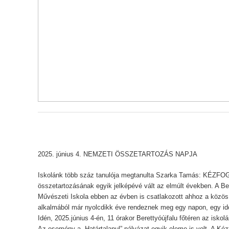
2025. június 4. NEMZETI ÖSSZETARTOZÁS NAPJA
Iskolánk több száz tanulója megtanulta Szarka Tamás: KÉZFO
összetartozásának egyik jelképévé vált az elmúlt években. A Bere
Művészeti Iskola ebben az évben is csatlakozott ahhoz a közö
alkalmából már nyolcdikk éve rendeznek meg egy napon, egy id
Idén, 2025.június 4-én, 11 órakor Berettyóújfalu főtéren az isko
Az esemény a „Határtalanul” pályázat egyik eleme is volt. A Ké