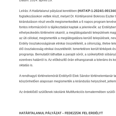
Dátum: 2024. április 29.
Leírás: A Határtalanul pályázat keretében
(HAT-KP-1-2024/1-001344
foglalkozásokon vettek részt, melyet Dr. Körtélyesiné Bokross Eszter 
kiránduláson részt vevők megismerkedtek a 6 napos program tervéve
fontos információról is tájékoztatást kaptak a jelenlevők: az Erdélyb
elhelyezkedés történelmi okairól, a meglátogatandó települések mag
az úti célokat, megismerték a meglátogatásra kerülő települések, ne
Erdély összlakosságának etnikai összetételét, a célország, illetve t
élő összlakosság etnikai összetételét. Ismertetésre került térképek é
programja. Bemutatót láthattak a parajdi sóról, a székelyföldi sóbány
ezeréves határról is. Az előkészítő órán elhangzanak a toleráns és k
oktatás is.
A rendhagyó történelemórát Erdélyről Elek Sándor történelemtanár tar
köszönhetően alaposan megismerték a kirándulás helyszíneit, jellemz
Az érdeklődő szülőknek iskolánk Multifunkciós tornatermében szülői ért
HATÁRTALANUL PÁLYÁZAT – FEDEZZÜK FEL ERDÉLYT