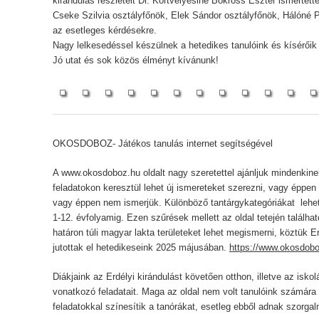
kirándulás részleteit Dr. Körtvélyesiné Bokross Eszter ismertette,
Cseke Szilvia osztályfőnök, Elek Sándor osztályfőnök, Hálóné 
az esetleges kérdésekre.
Nagy lelkesedéssel készülnek a hetedikes tanulóink és kísérőik 
Jó utat és sok közös élményt kívánunk!
OKOSDOBOZ- Játékos tanulás internet segítségével
A www.okosdoboz.hu oldalt nagy szeretettel ajánljuk mindenkinek
feladatokon keresztül lehet új ismereteket szerezni, vagy éppen 
vagy éppen nem ismerjük. Különböző tantárgykategóriákat lehet v
1-12. évfolyamig. Ezen szűrések mellett az oldal tetején talá
határon túli magyar lakta területeket lehet megismerni, köztük E
jutottak el hetedikeseink 2025 májusában.
https://www.okosdobo
Diákjaink az Erdélyi kirándulást követően otthon, illetve az isk
vonatkozó feladatait. Maga az oldal nem volt tanulóink számár
feladatokkal színesítik a tanórákat, esetleg ebből adnak szorgalm