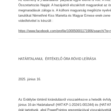
Összetartozás Napját. A hazájuktól elszakított magyarokat az ös
megmaradásuk záloga is. A külhoni magyarság megőrizte nyelvét
tanulókat Némethné Kiss Marietta és Magyar Emese enek-zene 
videófelvétel is készült :
https://www.facebook.com/profile/100050001171906/search
HATÁRTALANUL ÉRTÉKELŐ ÓRA RÖVID LEÍRÁSA
2025. június 16.
Az Erdélybe történő kirándulásról visszaérkezve a hetedik évfol
június 16-án Határtalanul! (HAT-KP-1-2024/1-001344) és (HAT-KP
órát tartottunk, ahol PowerPointos prezentációval visszakövett