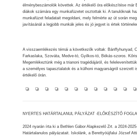
élménybeszámolók követtek. Az értékelő óra előkészítése már E
diákok számára egy munkafüzetet osztottak ki. A tanulóknak haz
munkafüzet feladatait megoldani, mely felmérte az út során meg
javításánál a legjobb munkák jeles és jó jegyet is értek történe
A visszaemlékezés témái a következők voltak: Bánffyhunyad, C
Farkaslaka, Szováta, Medve-tó, Gyilkos-tó, Békás-szoros. Kőris
Megemlékeztünk még a trianoni tragédiájáról, és felelevenítettü
a személyes tapasztalatok és a külhoni magyarságról szerzett
értékelő órán.
NYERTES HATÁRTALANUL PÁLYÁZAT -ELŐKÉSZÍTŐ FOGLA
2024 nyarán írta ki a Bethlen Gábor Alapkezelő Zrt. a 2024-202
Határtalanulos pályázatait. Iskolánk, a Berettyóújfalui József Att