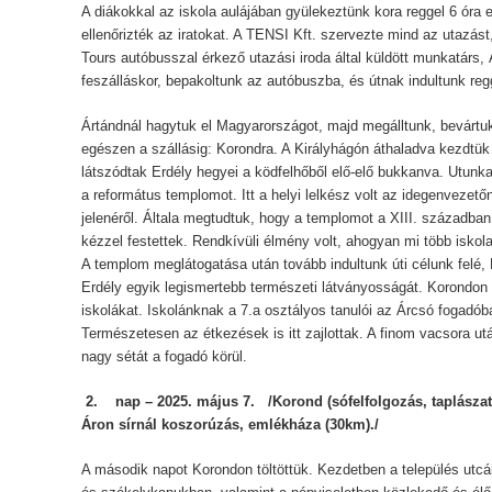
A diákokkal az iskola aulájában gyülekeztünk kora reggel 6 óra 
ellenőrizték az iratokat. A TENSI Kft. szervezte mind az utazá
Tours autóbusszal érkező utazási iroda által küldött munkatárs, 
feszálláskor, bepakoltunk az autóbuszba, és útnak indultunk reg
Ártándnál hagytuk el Magyarországot, majd megálltunk, bevártu
egészen a szállásig: Korondra. A Királyhágón áthaladva kezdtük
látszódtak Erdély hegyei a ködfelhőből elő-elő bukkanva. Utu
a református templomot. Itt a helyi lelkész volt az idegenvezető
jelenéről. Általa megtudtuk, hogy a templomot a XIII. században
kézzel festettek. Rendkívüli élmény volt, ahogyan mi több iskola 
A templom meglátogatása után tovább indultunk úti célunk felé,
Erdély egyik legismertebb természeti látványosságát. Korondon 
iskolákat. Iskolánknak a 7.a osztályos tanulói az Árcsó fogadób
Természetesen az étkezések is itt zajlottak. A finom vacsora utá
nagy sétát a fogadó körül.
2. nap – 2025. május 7. /Korond (sófelfolgozás, taplászat
Áron sírnál koszorúzás, emlékháza (30km)./
A második napot Korondon töltöttük. Kezdetben a település utc