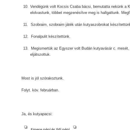
10.
Vendégünk volt Kocsis Csaba bácsi, bemutatta nekünk a K
elolvastunk, többet megzenésítve meg is hallgattunk. Megfig
11.
Szobraim, szobraim játék után kutyaszobrokat készítettün
12.
Fonalpulit készítettünk.
13.
Megismertük az Egyszer volt Budán kutyavásár c. mesét, m
eljátszottuk.
Most is jól szórakoztunk.
Folyt. köv. februárban.
Ja, és kutyapacsi:
Emese néni és Ildi néni