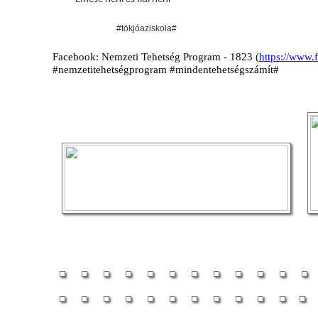
#tökjóaziskola#
Facebook: Nemzeti Tehetség Program - 1823 (
https://www
#nemzetitehetségprogram #mindentehetségszámít#