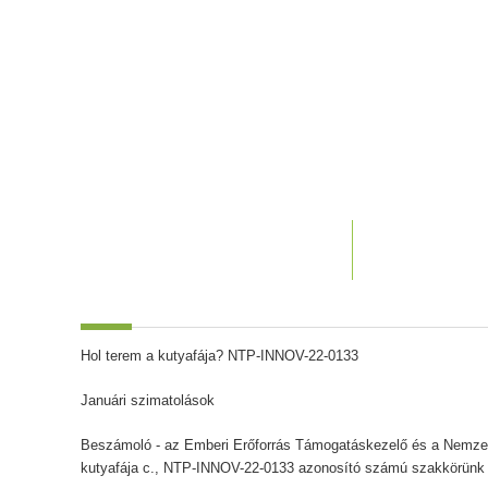
Hol terem a kutyafája? NTP-INNOV-22-0133
Januári szimatolások
Beszámoló - az Emberi Erőforrás Támogatáskezelő és a Nemzeti
kutyafája c., NTP-INNOV-22-0133 azonosító számú szakkörünk j