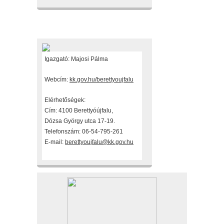
Fenntartónk
Igazgató: Majosi Pálma
Webcím:
kk.gov.hu/berettyoujfalu
Elérhetőségek:
Cím: 4100 Berettyóújfalu,
Dózsa György utca 17-19.
Telefonszám: 06-54-795-261
E-mail:
berettyoujfalu@kk.gov.hu