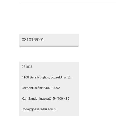
Oktatási azonosító
031016/001
Elérhetőségeink
031016
4100 Berettyóújfalu, József A. u. 11.
központi szám: 54/402-052
Kari Sándor igazgató: 54/400-485
iroda@jozsefa-bu.edu.hu