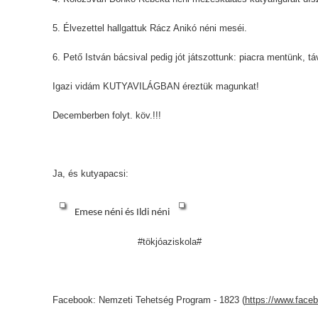
5. Élvezettel hallgattuk Rácz Anikó néni meséi.
6. Pető István bácsival pedig jót játszottunk: piacra mentünk, t
Igazi vidám KUTYAVILÁGBAN éreztük magunkat!
Decemberben folyt. köv.!!!
Ja, és kutyapacsi:
Emese néni és Ildi néni
#tökjóaziskola#
Facebook: Nemzeti Tehetség Program - 1823 (
https://www.face