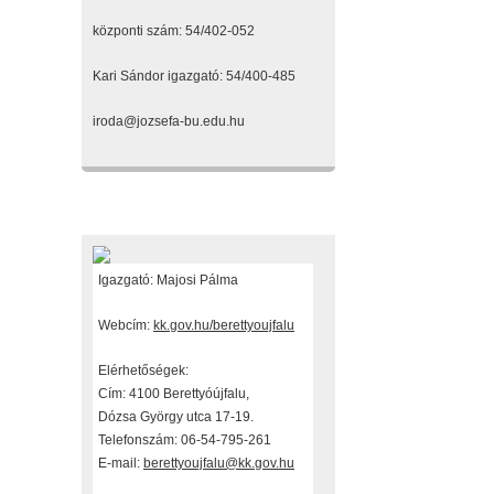
központi szám: 54/402-052
Kari Sándor igazgató: 54/400-485
iroda@jozsefa-bu.edu.hu
Fenntartónk
Igazgató: Majosi Pálma
Webcím:
kk.gov.hu/berettyoujfalu
Elérhetőségek:
Cím: 4100 Berettyóújfalu,
Dózsa György utca 17-19.
Telefonszám: 06-54-795-261
E-mail:
berettyoujfalu@kk.gov.hu