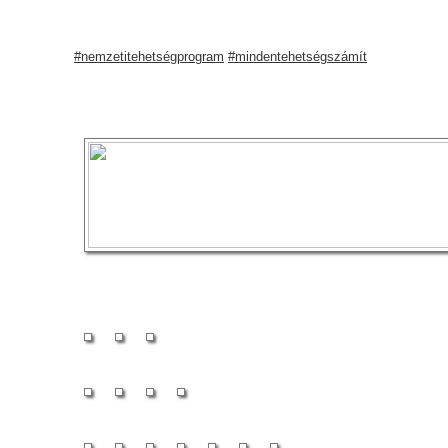
#nemzetitehetségprogram
#mindentehetségszámít