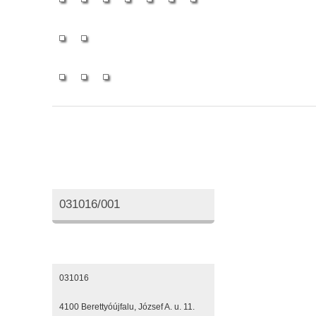
Oktatási azonosító
031016/001
Elérhetőségeink
031016
4100 Berettyóújfalu, József A. u. 11.