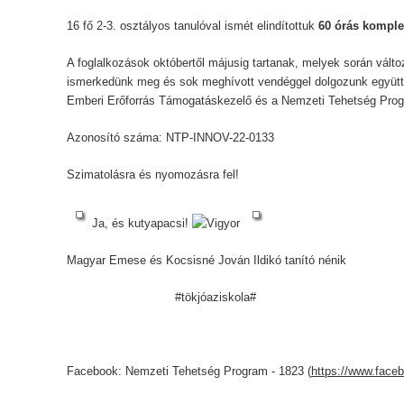
16 fő 2-3. osztályos tanulóval ismét elindítottuk
60 órás kompl
A foglalkozások októbertől májusig tartanak, melyek során vál
ismerkedünk meg és sok meghívott vendéggel dolgozunk együtt.
Emberi Erőforrás Támogatáskezelő és a Nemzeti Tehetség Progr
Azonosító száma: NTP-INNOV-22-0133
Szimatolásra és nyomozásra fel!
Ja, és kutyapacsi!
Magyar Emese és Kocsisné Jován Ildikó tanító nénik
#tökjóaziskola#
Facebook: Nemzeti Tehetség Program - 1823 (
https://www.face