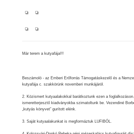
Már terem a kutyafája!!!
Beszámoló - az Emberi Erőforrás Támogatáskezelő és a Nemzeti
kutyafája c. szakkörünk novemberi munkájáról.
2. Közismert kutyaalakokkal barátkoztunk ezen a foglalkozáso
ismeretterjesztő kiadványokba szimatoltunk be. Vezendiné Borbé
„kutyás könyvet” gurított elénk.
3. Saját kutyaalakunkat is megformáztuk LUFIBÓL.
4. Kolozsvári-Donkó Rebeka néni mézeskalács kutyafiguráit dís