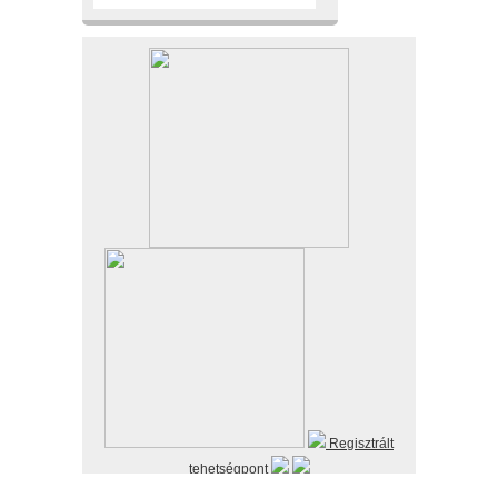
Regisztrált
tehetségpont