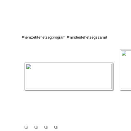
#nemzetitehetségprogram
#mindentehetségszámít