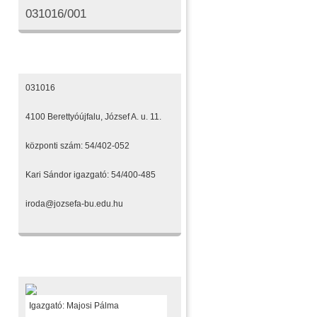
031016/001
Elérhetőségeink
031016
4100 Berettyóújfalu, József A. u. 11.
központi szám: 54/402-052
Kari Sándor igazgató: 54/400-485
iroda@jozsefa-bu.edu.hu
Fenntartónk
Igazgató: Majosi Pálma