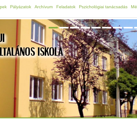
épek
Pályázatok
Archívum
Feladatok
Pszichológiai tanácsadás
Mé