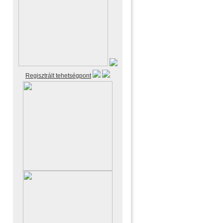
Regisztrált tehetségpont