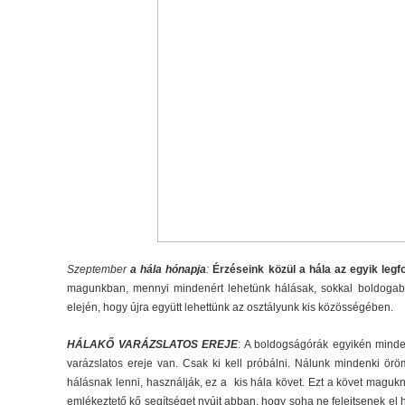
Szeptember
a hála hónapja
:
Érzéseink közül a hála az egyik legf
magunkban, mennyi mindenért lehetünk hálásak, sokkal boldogab
elején, hogy újra együtt lehettünk az osztályunk kis közösségében.
HÁLAKŐ VARÁZSLATOS EREJE
: A boldogságórák egyikén minden
varázslatos ereje van. Csak ki kell próbálni. Nálunk mindenki öröm
hálásnak lenni, használják, ez a kis hála követ. Ezt a követ magukn
emlékeztető kő segítséget nyújt abban, hogy soha ne felejtsenek el