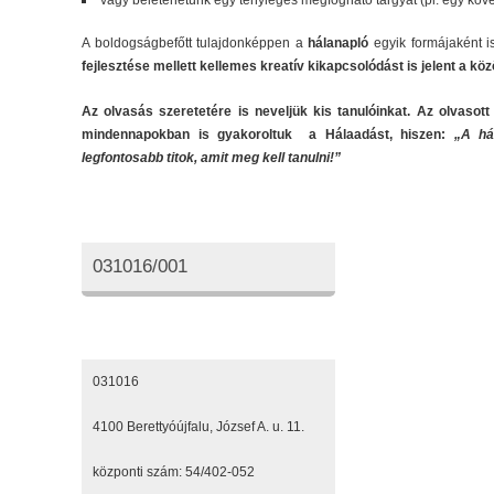
vagy beletehetünk egy tényleges megfogható tárgyat (pl. egy követ
A boldogságbefőtt tulajdonképpen a
hálanapló
egyik formájaként 
fejlesztése mellett kellemes kreatív kikapcsolódást is jelent a k
Az olvasás szeretetére is neveljük kis tanulóinkat. Az olvasott
mindennapokban is gyakoroltuk a Hálaadást, hiszen:
„A há
legfontosabb titok, amit meg kell tanulni!”
Oktatási azonosító
031016/001
Elérhetőségeink
031016
4100 Berettyóújfalu, József A. u. 11.
központi szám: 54/402-052