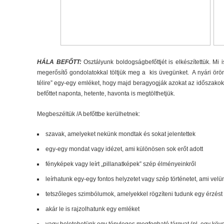
HÁLA BEFŐTT:
Osztályunk boldogságbefőttjét is elkészítettük. Mi
megerősítő gondolatokkal töltjük meg a kis üvegünket. A nyári öröm
télire” egy-egy emléket, hogy majd beragyogják azokat az időszako
befőttet naponta, hetente, havonta is megtölthetjük.
Megbeszéltük /A befőttbe kerülhetnek:
szavak, amelyeket nekünk mondtak és sokat jelentettek
egy-egy mondat vagy idézet, ami különösen sok erőt adott
fényképek vagy leírt „pillanatképek” szép élményeinkről
leírhatunk egy-egy fontos helyzetet vagy szép történetet, ami vel
tetszőleges szimbólumok, amelyekkel rögzíteni tudunk egy érzést
akár le is rajzolhatunk egy emléket