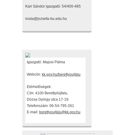
Kari Sándor igazgató: 54/400-485
iroda@jozsefa-bu.edu.hu
Fenntartónk
Igazgató: Majosi Pálma
Webcím:
kk.gov.hu/berettyoujfalu
Elérhetőségek:
Cím: 4100 Berettyóújfalu,
Dózsa György utca 17-19.
Telefonszám: 06-54-795-261
E-mail:
berettyoujfalu@kk.gov.hu