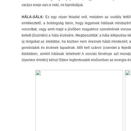
varázs ereje van-e neki, mi kipróbáljuk.
HÁLA-SÁLA:
Ez egy olyan feladat volt, melyben az osztály felt
emlékeztető, a boldogság falon, hogy legyenek hálásak mindazért
vonzottak, vagy amit majd a jövőben magukhoz szeretnének vonzan
kellett (őszintén) a hála érzésére. Megbeszéltük: a hála kifejezés
új dolgokat az életükbe, ha közben nem éreznek hálát mindezért, 
gondolatok és érzések tapadnak. Időt kell szánni (csendet a fejed
életükben, amiért hálásak lehetnek! A vonzás törvénye azt mondj
(ilyenkor érintés) kérsz! Ekkor legfontosabb elsősorban az energia és