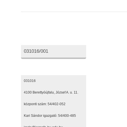
Oktatási azonosító
031016/001
Elérhetőségeink
031016
4100 Berettyóújfalu, József A. u. 11.
központi szám: 54/402-052
Kari Sándor igazgató: 54/400-485