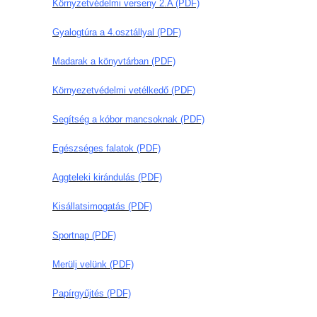
Környzetvédelmi verseny 2.A (PDF)
Gyalogtúra a 4.osztállyal (PDF)
Madarak a könyvtárban (PDF)
Környezetvédelmi vetélkedő (PDF)
Segítség a kóbor mancsoknak (PDF)
Egészséges falatok (PDF)
Aggteleki kirándulás (PDF)
Kisállatsimogatás (PDF)
Sportnap (PDF)
Merülj velünk (PDF)
Papírgyűjtés (PDF)