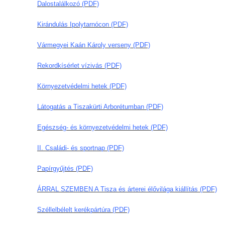
Dalostalálkozó (PDF)
Kirándulás Ipolytarnócon (PDF)
Vármegyei Kaán Károly verseny (PDF)
Rekordkísérlet vízivás (PDF)
Környezetvédelmi hetek (PDF)
Látogatás a Tiszakürti Arborétumban (PDF)
Egészség- és környezetvédelmi hetek (PDF)
II. Családi- és sportnap (PDF)
Papírgyűjtés (PDF)
ÁRRAL SZEMBEN A Tisza és árterei élővilága kiállítás (PDF)
Széllelbélelt kerékpártúra (PDF)