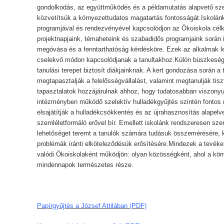
gondolkodás, az együttműködés és a példamutatás alapvető szer
közvetítsük a környezettudatos magatartás fontosságát.Iskolánk
programjával és rendezvényével kapcsolódjon az Ökoiskola célk
projektnapjaink, témaheteink és szabadidős programjaink során 
megóvása és a fenntarthatóság kérdésköre. Ezek az alkalmak l
cselekvő módon kapcsolódjanak a tanultakhoz.Külön büszkeség
tanulási terepet biztosít diákjainknak. A kert gondozása során 
megtapasztalják a felelősségvállalást, valamint megtanulják tisz
tapasztalatok hozzájárulnak ahhoz, hogy tudatosabban viszony
intézményben működő szelektív hulladékgyűjtés szintén fontos 
elsajátítják a hulladékcsökkentés és az újrahasznosítás alapel
szemléletformáló erővel bír. Emellett iskolánk rendszeresen sz
lehetőséget teremt a tanulók számára tudásuk összemérésére, kr
problémák iránti elköteleződésük erősítésére.Mindezek a tevéken
valódi Ökoiskolaként működjön: olyan közösségként, ahol a kör
mindennapok természetes része.
Papírgyűjtés a József Attilában (PDF)