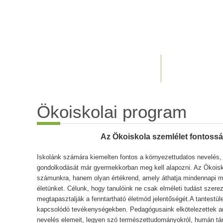
Ökoiskolai program
Az Ökoiskola szemlélet fontoss
Iskolánk számára kiemelten fontos a környezettudatos nevelés, 
gondolkodását már gyermekkorban meg kell alapozni. Az Ökois
számunkra, hanem olyan értékrend, amely áthatja mindennapi 
életünket. Célunk, hogy tanulóink ne csak elméleti tudást szer
megtapasztalják a fenntartható életmód jelentőségét.A tantestü
kapcsolódó tevékenységekben. Pedagógusaink elkötelezettek ame
nevelés elemeit, legyen szó természettudományokról, humán tár