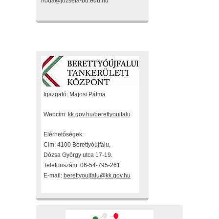
iroda@jozsefa-bu.edu.hu
Fenntartónk
Igazgató: Majosi Pálma
Webcím:
kk.gov.hu/berettyoujfalu
Elérhetőségek:
Cím: 4100 Berettyóújfalu,
Dózsa György utca 17-19.
Telefonszám: 06-54-795-261
E-mail:
berettyoujfalu@kk.gov.hu