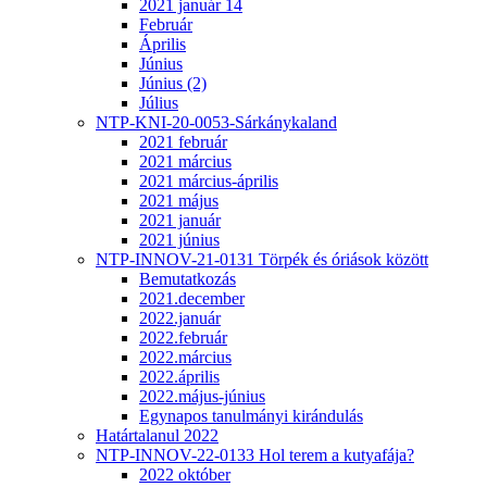
2021 január 14
Február
Április
Június
Június (2)
Július
NTP-KNI-20-0053-Sárkánykaland
2021 február
2021 március
2021 március-április
2021 május
2021 január
2021 június
NTP-INNOV-21-0131 Törpék és óriások között
Bemutatkozás
2021.december
2022.január
2022.február
2022.március
2022.április
2022.május-június
Egynapos tanulmányi kirándulás
Határtalanul 2022
NTP-INNOV-22-0133 Hol terem a kutyafája?
2022 október