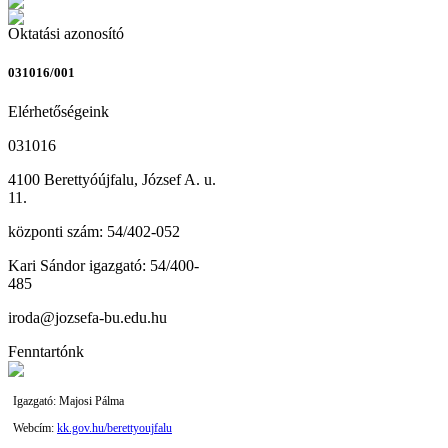
Oktatási azonosító
031016/001
Elérhetőségeink
031016
4100 Berettyóújfalu, József A. u.
11.
központi szám: 54/402-052
Kari Sándor igazgató: 54/400-
485
iroda@jozsefa-bu.edu.hu
Fenntartónk
Igazgató: Majosi Pálma
Webcím:
kk.gov.hu/berettyoujfalu