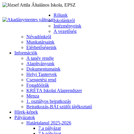
Rólunk
Iskolánkról
Intézményeink
A vezetőség
Névadónkról
Munkatársaink
Elérhetőségeink
Információk
A tanév rendje
Alapítványunk
Dokumentumaink
Helyi Tantervek
Csengetési rend
Fogadóórák
KRÉTA Iskolai Alaprendszer
Menza
1. osztályos beiratkozás
Beiratkozás-BÁI szülői tájékoztató
Hírek-képek
Pályázatok
Határtalanul 2025-2026
7.a pályázat
7.b pályázat