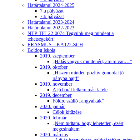
Határtalanul 2024-2025
7.a pályázat
7.b pályázat
Határtalanul 2023-2024
Határtalanul 2022-2023
NTP-TFJ-22-0074 Tegyünk meg mindent a
tehetségekért!
ERASMUS – KA122-SCH
Boldog Iskola
2019. szeptember
„Hálás vagyok mindenért, amim van…”
2019. október
„Hiszem minden pozitív gondolat jó
irányba hajt!”
2019. november
A jó barát lelkem másik fele
2019. december
Földre szálló „angyalkák”
2020. január
Célok kitűzése
2020. február
„Nem tudtam, hogy lehetetlen, ezért
megcsináltam”
2020. március