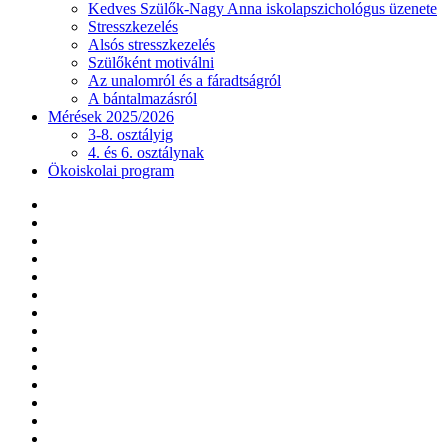
Kedves Szülők-Nagy Anna iskolapszichológus üzenete
Stresszkezelés
Alsós stresszkezelés
Szülőként motiválni
Az unalomról és a fáradtságról
A bántalmazásról
Mérések 2025/2026
3-8. osztályig
4. és 6. osztálynak
Ökoiskolai program