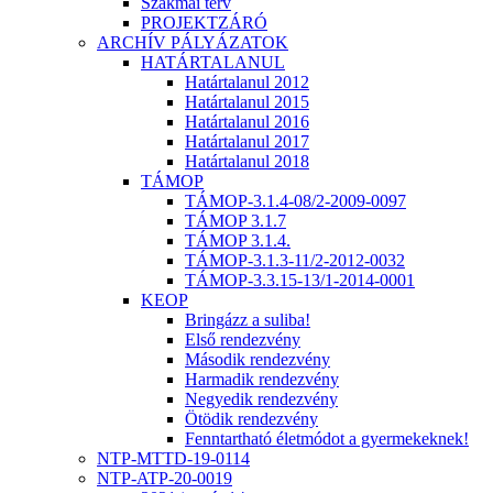
Szakmai terv
PROJEKTZÁRÓ
ARCHÍV PÁLYÁZATOK
HATÁRTALANUL
Határtalanul 2012
Határtalanul 2015
Határtalanul 2016
Határtalanul 2017
Határtalanul 2018
TÁMOP
TÁMOP-3.1.4-08/2-2009-0097
TÁMOP 3.1.7
TÁMOP 3.1.4.
TÁMOP-3.1.3-11/2-2012-0032
TÁMOP-3.3.15-13/1-2014-0001
KEOP
Bringázz a suliba!
Első rendezvény
Második rendezvény
Harmadik rendezvény
Negyedik rendezvény
Ötödik rendezvény
Fenntartható életmódot a gyermekeknek!
NTP-MTTD-19-0114
NTP-ATP-20-0019