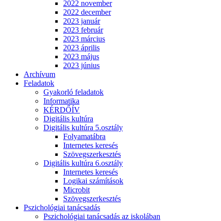
2022 november
2022 december
2023 január
2023 február
2023 március
2023 április
2023 május
2023 június
Archívum
Feladatok
Gyakorló feladatok
Informatika
KÉRDŐÍV
Digitális kultúra
Digitális kultúra 5.osztály
Folyamatábra
Internetes keresés
Szövegszerkesztés
Digitális kultúra 6.osztály
Internetes keresés
Logikai számítások
Microbit
Szövegszerkesztés
Pszichológiai tanácsadás
Pszichológiai tanácsadás az iskolában