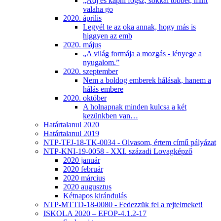
„Adj és kapni fogsz, sokkal többet, mint
valaha go
2020. április
Legyél te az oka annak, hogy más is
higgyen az emb
2020. május
„A világ formája a mozgás - lényege a
nyugalom.”
2020. szeptember
Nem a boldog emberek hálásak, hanem a
hálás embere
2020. október
A holnapnak minden kulcsa a két
kezünkben van…
Határtalanul 2020
Határtalanul 2019
NTP-TFJ-18-TK-0034 - Olvasom, értem című pályázat
NTP-KNI-19-0058 - XXI. századi Lovagképző
2020 január
2020 február
2020 március
2020 augusztus
Kétnapos kirándulás
NTP-MTTD-18-0080 - Fedezzük fel a rejtelmeket!
ISKOLA 2020 – EFOP-4.1.2-17