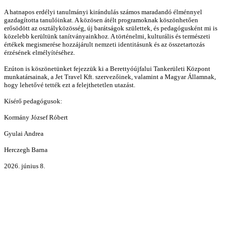
A hatnapos erdélyi tanulmányi kirándulás számos maradandó élménnyel
gazdagította tanulóinkat. A közösen átélt programoknak köszönhetően
erősödött az osztályközösség, új barátságok születtek, és pedagógusként mi is
közelebb kerültünk tanítványainkhoz. A történelmi, kulturális és természeti
értékek megismerése hozzájárult nemzeti identitásunk és az összetartozás
érzésének elmélyítéséhez.
Ezúton is köszönetünket fejezzük ki a Berettyóújfalui Tankerületi Központ
munkatársainak, a Jet Travel Kft. szervezőinek, valamint a Magyar Államnak,
hogy lehetővé tették ezt a felejthetetlen utazást.
Kísérő pedagógusok:
Kormány József Róbert
Gyulai Andrea
Herczegh Barna
2026. június 8.