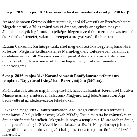
5.nap – 2026. május 30.
/
Ezeréves határ-Gyimesek-Csíksomlyó (238 km)/
Az ötödik napon Gyimesbükkre utaztunk, ahol felkerestük az Ezeréves határt.
Megtekintettük a 30-as számú vasúti őrházat, amely az egykori magyar
államhatár egyik legfontosabb jelképe. Idegenvezetőnk ismertette a vasútvonal
és az őrház történetét, valamint szerepét a magyar vasúttörténetben.
Ezután Csíksomlyóra látogattunk, ahol megtekintettük a kegytemplomot és a
kolostort. Megismerkedtünk a híres Mária-kegyhely történetével, valamint a
csodatévőnek tartott Mária-szobor múltjával. A diákok számára különösen
érdekes volt hallani a pünkösdi búcsú hagyományairól és a zarándoklat
jelentőségéről.
6. nap- 2026. május 31.
/
Korond visszaút Bánffyhunyad református
templom, Nagyvárad irányába – Berettyóújfalu (390km)/
Kirándulásunk utolsó napján megkezdtük hazautazásunkat. Korondról indulva
Marosvásárhely érintésével haladtunk Magyarország felé. A hazaúton Árpi
bácsi vette át az idegenvezetői feladatokat.
Útközben megálltunk Bánffyhunyadon, ahol megtekintettük a református
templomot. A helyi lelkipásztor, Jakab Mihály Gyula mutatta be számunkra az
épület történetét és értékeit. Megtudtuk, hogy a templom a 13. században épült,
mennyezetét pedig 112 kézzel festett fakazetta díszíti. Nagy élményt jelentett,
hogy több iskola tanulóival együtt hallgathattuk a templom történetéről szóló
ismertetőt.