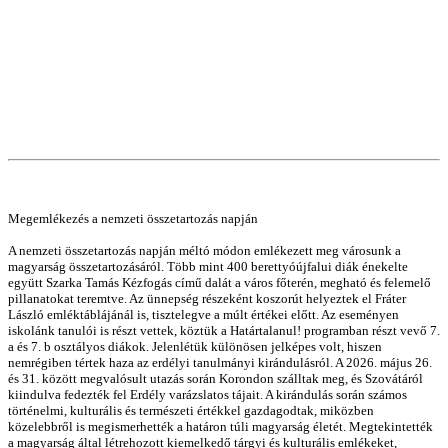
Megemlékezés a nemzeti összetartozás napján
A nemzeti összetartozás napján méltó módon emlékezett meg városunk a
magyarság összetartozásáról. Több mint 400 berettyóújfalui diák énekelte
együtt Szarka Tamás Kézfogás című dalát a város főterén, megható és felemelő
pillanatokat teremtve. Az ünnepség részeként koszorút helyeztek el Fráter
László emléktáblájánál is, tisztelegve a múlt értékei előtt. Az eseményen
iskolánk tanulói is részt vettek, köztük a Határtalanul! programban részt vevő 7.
a és 7. b osztályos diákok. Jelenlétük különösen jelképes volt, hiszen
nemrégiben tértek haza az erdélyi tanulmányi kirándulásról. A 2026. május 26.
és 31. között megvalósult utazás során Korondon szálltak meg, és Szovátáról
kiindulva fedezték fel Erdély varázslatos tájait. A kirándulás során számos
történelmi, kulturális és természeti értékkel gazdagodtak, miközben
közelebbről is megismerhették a határon túli magyarság életét. Megtekintették
a magyarság által létrehozott kiemelkedő tárgyi és kulturális emlékeket,