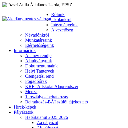
Rólunk
Iskolánkról
Intézményeink
A vezetőség
Névadónkról
Munkatársaink
Elérhetőségeink
Információk
A tanév rendje
Alapítványunk
Dokumentumaink
Helyi Tantervek
Csengetési rend
Fogadóórák
KRÉTA Iskolai Alaprendszer
Menza
1. osztályos beiratkozás
Beiratkozás-BÁI szülői tájékoztató
Hírek-képek
Pályázatok
Határtalanul 2025-2026
7.a pályázat
7.b pályázat