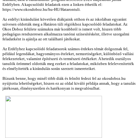
Erdélyben. A kapcsolódó feladatok ezen a linken érhetők el:
https://www.okosdoboz.hu/hu-HU/Hatarontuli.
Az erdélyi kirándulást követően diákjaink otthon és az iskolában egyaránt
szívesen oldották meg a Határon túli régiókhoz kapcsolódó feladatokat. Az
Okos Doboz felülete számukra már korábbról is ismert volt, hiszen több
pedagógus rendszeresen alkalmazza tanórai színesítésként, illetve szorgalmi
feladatként is ajánlja az ott található játékokat.
Az Erdélyhez kapcsolódó feladatsorok számos érdekes témát dolgoznak fel,
például legendákat, hagyományos ételeket, nemzetiségeket, különböző vallási
felekezeteket, valamint építészeti és természeti értékeket. A hetedik osztályos
tanulók örömmel oldották meg ezeket a feladatokat, miközben felelevenítették
és elmélyítették a kirándulás során szerzett ismereteiket.
Bízunk benne, hogy minél több diák és felnőtt fedezi fel az okosdoboz.hu
nyújtotta lehetőségeket, hiszen ez az oldal kiváló példája annak, hogy a tanulás
játékosan, élményszerűen és hatékonyan is megvalósulhat.