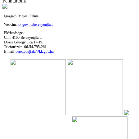
Fenntartónk
Igazgató: Majosi Pálma
Webcím:
kk.gov.hu/berettyoujfalu
Elérhetőségek:
Cím: 4100 Berettyóújfalu,
Dózsa György utca 17-19.
Telefonszám: 06-54-795-261
E-mail:
berettyoujfalu@kk.gov.hu