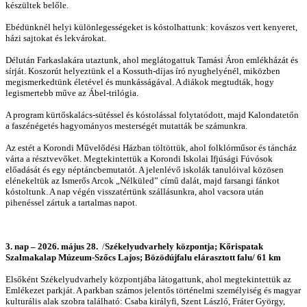
készültek belőle.
Ebédünknél helyi különlegességeket is kóstolhattunk: kovászos vert kenyeret,
házi sajtokat és lekvárokat.
Délután Farkaslakára utaztunk, ahol meglátogattuk Tamási Áron emlékházát és
sírját. Koszorút helyeztünk el a Kossuth-díjas író nyughelyénél, miközben
megismerkedtünk életével és munkásságával. A diákok megtudták, hogy
legismertebb műve az Ábel-trilógia.
A program kürtőskalács-sütéssel és kóstolással folytatódott, majd Kalondatetőn
a faszénégetés hagyományos mesterségét mutatták be számunkra.
Az estét a Korondi Művelődési Házban töltöttük, ahol folklórműsor és táncház
várta a résztvevőket. Megtekintettük a Korondi Iskolai Ifjúsági Fúvósok
előadását és egy néptáncbemutatót. A jelenlévő iskolák tanulóival közösen
elénekeltük az Ismerős Arcok „Nélküled” című dalát, majd farsangi fánkot
kóstoltunk. A nap végén visszatértünk szállásunkra, ahol vacsora után
pihenéssel zártuk a tartalmas napot.
3. nap – 2026. május 28.
/
Székelyudvarhely központja; Kőrispatak
Szalmakalap Múzeum-Szőcs Lajos; Bözödújfalu elárasztott falu/ 61 km
Elsőként Székelyudvarhely központjába látogattunk, ahol megtekintettük az
Emlékezet parkját. A parkban számos jelentős történelmi személyiség és magyar
kulturális alak szobra található: Csaba királyfi, Szent László, Fráter György,