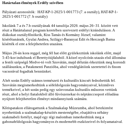
Határtalan élmények Erdély szívében
Pályázati azonosítók: HAT-KP-1-2025/1-001773 (7. a osztály), HAT-KP-1-
2025/1-001772 (7. b osztály)
Iskolánk 7.a és 7.b osztályának 44 tanulója 2026. május 26–31. között vett
részt a Határtalanul program keretében szervezett erdélyi kiránduláson. A
diákokat osztályfőnökeik, Kiss Tamás és Kormány József, valamint
kísérőtanáraik, Gyulai Andrea, Szilágyi-Baranyai Edit és Herczegh Barna
kísérték el erre a felejthetetlen utazásra.
Május 26-án kora reggel, még fél hat előtt gyülekeztünk iskolánk előtt, majd
5:45-kor indultunk el Berettyóújfaluból. A közel nyolcórás utazás első állomása
a festői szépségű Medve-tó volt Szovátán, majd délután érkeztünk meg korondi
szállásunkra, a Patakmenti Panzióba, ahol vendéglátóink szeretettel és finom
vacsorával fogadtak bennünket.
A hét során Erdély számos természeti és kulturális kincsét fedezhettük fel.
Szovátán megismerkedtünk a sófeldolgozás hagyományaival, kézműves
termékeivel, a hét során pedig egy színvonalas kulturális műsoron vettünk
részt, ahol a helyi fiatalokból álló fúvószenekar és néptánccsoport előadása
nyújtott felejthetetlen élményt mindannyiunk számára.
Kőrispatakon ellátogattunk a Szalmakalap Múzeumba, ahol betekintést
nyerhettünk a szalmakalap-készítés mesterségébe, elsajátítva néhány
szakmabeli fortélyt, majd egy régi malomban ismerkedtünk meg a
gabonafeldolgozás hagyományos és modernebb eszközeivel és folyamataival.