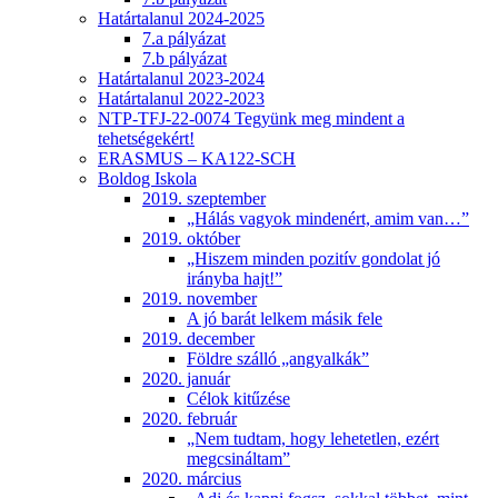
Határtalanul 2024-2025
7.a pályázat
7.b pályázat
Határtalanul 2023-2024
Határtalanul 2022-2023
NTP-TFJ-22-0074 Tegyünk meg mindent a
tehetségekért!
ERASMUS – KA122-SCH
Boldog Iskola
2019. szeptember
„Hálás vagyok mindenért, amim van…”
2019. október
„Hiszem minden pozitív gondolat jó
irányba hajt!”
2019. november
A jó barát lelkem másik fele
2019. december
Földre szálló „angyalkák”
2020. január
Célok kitűzése
2020. február
„Nem tudtam, hogy lehetetlen, ezért
megcsináltam”
2020. március