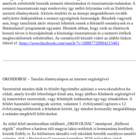
amelyek erősítették bennük nemzeti identitásukat és összetartozás-tudatukat. A
nemzeti összetartozás napi rendezvény így méltó folytatása volt az Erdélyben
szerzett élményeknek. A közös éneklés és az ünnepi megemlékezés tovább
mélyítette diákjainkban a nemzet egységének fontosságát. Büszkék vagyunk
arra, hogy tanulóink aktív részesei lehettek ennek a felemelő eseménynek és a
Határtalanul! programnak egyaránt. Hiszünk abban, hogy ezek az élmények
hosszú távon is hozzájárulnak a közösségi összetartozás és a nemzeti értékek
megbecsülésének erősítéséhez. Az eseményről készült videó az alábbi linken
érhető el:
https://www.facebook.com/watch/?v=26887729004215461
OKOSDOBOZ – Tanulás élményalapon az internet segítségével
Szeretnénk minden diák és felnőtt figyelmébe ajánlani a www.okosdoboz.hu
oldalt, amely kiváló lehetőséget kínál arra, hogy játékos feladatok segítségével
új ismereteket szerezzünk, vagy felmérjük tudásunkat egy-egy témakörben. A
felület használói tantárgyak szerint, valamint 1. évfolyamtól egészen a 12.
évfolyamig szűrhetnek a feladatok között, így minden korosztály megtalálhatja
a számára megfelelő kihívásokat.
Az oldal felső menüsorában található „OKOS OLDAL” menüpont „Külhoni
régiók” részében a határon túli magyar lakta területek is bemutatásra kerülnek,
köztük Erdély is. Ez különösen aktuális volt iskolánk hetedik osztályos tanulói
számára, akik a Határtalanul! program keretében 2026 májusában jártak