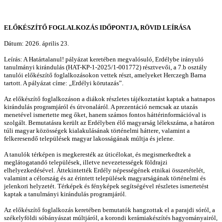
ELŐKÉSZÍTŐ FOGLALKOZÁS IDŐPONTJA, RÖVID LEÍRÁSA
Dátum: 2026. április 23.
Leírás: A Határtalanul! pályázat keretében megvalósuló, Erdélybe irányuló
tanulmányi kirándulás (HAT-KP-1-2025/1-001772) résztvevői, a 7.b osztály
tanulói előkészítő foglalkozásokon vettek részt, amelyeket Herczegh Barna
tartott. A pályázat címe: „Erdélyi körutazás”.
Az előkészítő foglalkozáson a diákok részletes tájékoztatást kaptak a hatnapos
kirándulás programjáról és útvonaláról. A prezentáció nemcsak az utazás
menetével ismertette meg őket, hanem számos fontos háttérinformációval is
szolgált. Bemutatásra került az Erdélyben élő magyarság lélekszáma, a határon
túli magyar közösségek kialakulásának történelmi háttere, valamint a
felkeresendő települések magyar lakosságának múltja és jelene.
A tanulók térképen is megkeresték az úticélokat, és megismerkedtek a
meglátogatandó települések, illetve nevezetességek földrajzi
elhelyezkedésével. Áttekintették Erdély népességének etnikai összetételét,
valamint a célország és az érintett települések magyarságának történelmi és
jelenkori helyzetét. Térképek és fényképek segítségével részletes ismertetést
kaptak a tanulmányi kirándulás programjáról.
Az előkészítő foglalkozás keretében bemutatók hangzottak el a parajdi sóról, a
székelyföldi sóbányászat múltjáról, a korondi kerámiakészítés hagyományairól,