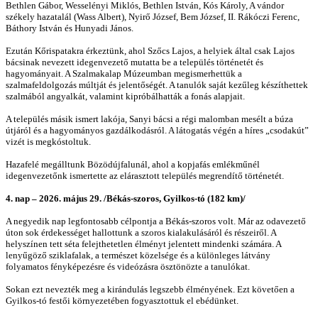
Bethlen Gábor, Wesselényi Miklós, Bethlen István, Kós Károly, A vándor
székely hazatalál (Wass Albert), Nyirő József, Bem József, II. Rákóczi Ferenc,
Báthory István és Hunyadi János.
Ezután Kőrispatakra érkeztünk, ahol Szőcs Lajos, a helyiek által csak Lajos
bácsinak nevezett idegenvezető mutatta be a település történetét és
hagyományait. A Szalmakalap Múzeumban megismerhettük a
szalmafeldolgozás múltját és jelentőségét. A tanulók saját kezűleg készíthettek
szalmából angyalkát, valamint kipróbálhatták a fonás alapjait.
A település másik ismert lakója, Sanyi bácsi a régi malomban mesélt a búza
útjáról és a hagyományos gazdálkodásról. A látogatás végén a híres „csodakút”
vizét is megkóstoltuk.
Hazafelé megálltunk Bözödújfalunál, ahol a kopjafás emlékműnél
idegenvezetőnk ismertette az elárasztott település megrendítő történetét.
4. nap – 2026. május 29. /Békás-szoros, Gyilkos-tó (182 km)/
A negyedik nap legfontosabb célpontja a Békás-szoros volt. Már az odavezető
úton sok érdekességet hallottunk a szoros kialakulásáról és részeiről. A
helyszínen tett séta felejthetetlen élményt jelentett mindenki számára. A
lenyűgöző sziklafalak, a természet közelsége és a különleges látvány
folyamatos fényképezésre és videózásra ösztönözte a tanulókat.
Sokan ezt nevezték meg a kirándulás legszebb élményének. Ezt követően a
Gyilkos-tó festői környezetében fogyasztottuk el ebédünket.