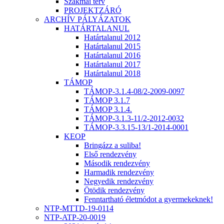
Szakmai terv
PROJEKTZÁRÓ
ARCHÍV PÁLYÁZATOK
HATÁRTALANUL
Határtalanul 2012
Határtalanul 2015
Határtalanul 2016
Határtalanul 2017
Határtalanul 2018
TÁMOP
TÁMOP-3.1.4-08/2-2009-0097
TÁMOP 3.1.7
TÁMOP 3.1.4.
TÁMOP-3.1.3-11/2-2012-0032
TÁMOP-3.3.15-13/1-2014-0001
KEOP
Bringázz a suliba!
Első rendezvény
Második rendezvény
Harmadik rendezvény
Negyedik rendezvény
Ötödik rendezvény
Fenntartható életmódot a gyermekeknek!
NTP-MTTD-19-0114
NTP-ATP-20-0019