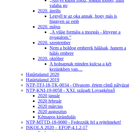
„Adj és kapni fogsz, sokkal többet, mint
valaha go
2020. április
Legyél te az oka annak, hogy más is
higgyen az emb
2020. május
„A világ formája a mozgás - lényege a
nyugalom.”
2020. szeptember
Nem a boldog emberek hálásak, hanem a
hálás embere
2020. október
A holnapnak minden kulcsa a két
kezünkben van…
Határtalanul 2020
Határtalanul 2019
NTP-TFJ-18-TK-0034 - Olvasom, értem című pályázat
NTP-KNI-19-0058 - XXI. századi Lovagképző
2020 január
2020 február
2020 március
2020 augusztus
Kétnapos kirándulás
NTP-MTTD-18-0080 - Fedezzük fel a rejtelmeket!
ISKOLA 2020 – EFOP-4.1.2-17