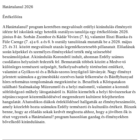
Határtalanul 2026
Értékelőóra
A Határtalanul! program keretében megvalósult erdélyi kirándulás élményeit
idézte fel iskolánk négy hetedik osztályos tanulója egy értékelőórán 2026.
június 8-án. Sorbán Zsombor és Kádár Vivien (7. b), valamint Iliszi Bianka és
Füle Csenge (7. a) a 6. a és 6. b osztály tanulóinak mutatták be a 2026. május
25. és 31. között megvalósult utazás legemlékezetesebb pillanatait. Előadásuk
során képekkel és személyes élményekkel tették még színesebbé
beszámolójukat. A kirándulás Korondról indult, ahonnan Erdély számos
csodálatos helyszínét fedezték fel. Bemutatták többek között a Medve-tó
különleges természeti szépségét, Székelyudvarhely történelmi emlékeit,
valamint a Gyilkos-tó és a Békás-szoros lenyűgöző látványát. Nagy élményt
jelentett számukra a gyimesbükki ezeréves határ felkeresése és Bánffyhunyad
híres református templomának megtekintése is. Beszéltek a Kőrispatakon
található Szalmakalap Múzeumról és a helyi malomról, valamint a korondi
sófeldolgozó műhely látogatásáról is. Külön kiemelték a helyi fúvószenekar és
néptánccsoport közreműködésével megrendezett kultúrest felejthetetlen
hangulatát. A hatodikos diákok érdeklődéssel hallgatták az élménybeszámolót,
amely közelebb hozta számukra Erdély természeti és kulturális értékeit. Bízunk
benne, hogy az előadás sokak kedvét meghozta ahhoz, hogy a jövőben ők is
részt vegyenek a Határtalanul! program hasonlóan gazdag és élményekben
bővelkedő kirándulásain.