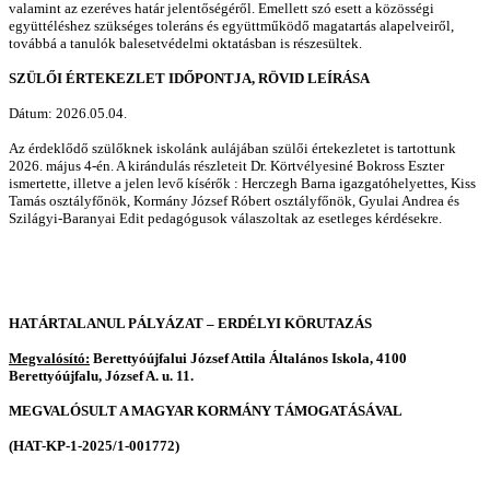
valamint az ezeréves határ jelentőségéről. Emellett szó esett a közösségi
együttéléshez szükséges toleráns és együttműködő magatartás alapelveiről,
továbbá a tanulók balesetvédelmi oktatásban is részesültek.
SZÜLŐI ÉRTEKEZLET IDŐPONTJA, RÖVID LEÍRÁSA
Dátum: 2026.05.04.
Az érdeklődő szülőknek iskolánk aulájában szülői értekezletet is tartottunk
2026. május 4-én. A kirándulás részleteit Dr. Körtvélyesiné Bokross Eszter
ismertette, illetve a jelen levő kísérők : Herczegh Barna igazgatóhelyettes, Kiss
Tamás osztályfőnök, Kormány József Róbert osztályfőnök, Gyulai Andrea és
Szilágyi-Baranyai Edit pedagógusok válaszoltak az esetleges kérdésekre.
HATÁRTALANUL PÁLYÁZAT – ERDÉLYI KÖRUTAZÁS
Megvalósító:
Berettyóújfalui József Attila Általános Iskola, 4100
Berettyóújfalu, József A. u. 11.
MEGVALÓSULT A MAGYAR KORMÁNY TÁMOGATÁSÁVAL
(HAT-KP-1-2025/1-001772)