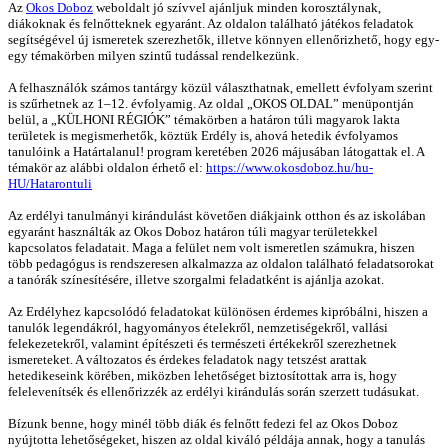
Az
Okos Doboz
weboldalt jó szívvel ajánljuk minden korosztálynak,
diákoknak és felnőtteknek egyaránt. Az oldalon található játékos feladatok
segítségével új ismeretek szerezhetők, illetve könnyen ellenőrizhető, hogy egy-
egy témakörben milyen szintű tudással rendelkezünk.
A felhasználók számos tantárgy közül választhatnak, emellett évfolyam szerint
is szűrhetnek az 1–12. évfolyamig. Az oldal „OKOS OLDAL” menüpontján
belül, a „KÜLHONI RÉGIÓK” témakörben a határon túli magyarok lakta
területek is megismerhetők, köztük Erdély is, ahová hetedik évfolyamos
tanulóink a Határtalanul! program keretében 2026 májusában látogattak el. A
témakör az alábbi oldalon érhető el:
https://www.okosdoboz.hu/hu-
HU/Hatarontuli
Az erdélyi tanulmányi kirándulást követően diákjaink otthon és az iskolában
egyaránt használták az Okos Doboz határon túli magyar területekkel
kapcsolatos feladatait. Maga a felület nem volt ismeretlen számukra, hiszen
több pedagógus is rendszeresen alkalmazza az oldalon található feladatsorokat
a tanórák színesítésére, illetve szorgalmi feladatként is ajánlja azokat.
Az Erdélyhez kapcsolódó feladatokat különösen érdemes kipróbálni, hiszen a
tanulók legendákról, hagyományos ételekről, nemzetiségekről, vallási
felekezetekről, valamint építészeti és természeti értékekről szerezhetnek
ismereteket. A változatos és érdekes feladatok nagy tetszést arattak
hetedikeseink körében, miközben lehetőséget biztosítottak arra is, hogy
felelevenítsék és ellenőrizzék az erdélyi kirándulás során szerzett tudásukat.
Bízunk benne, hogy minél több diák és felnőtt fedezi fel az Okos Doboz
nyújtotta lehetőségeket, hiszen az oldal kiváló példája annak, hogy a tanulás