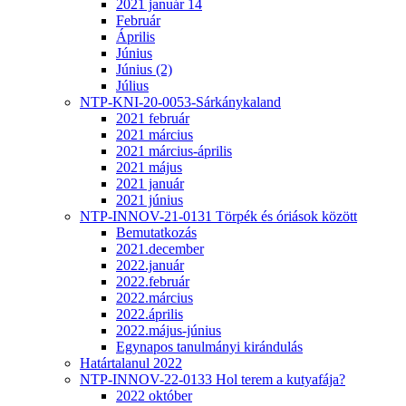
2021 január 14
Február
Április
Június
Június (2)
Július
NTP-KNI-20-0053-Sárkánykaland
2021 február
2021 március
2021 március-április
2021 május
2021 január
2021 június
NTP-INNOV-21-0131 Törpék és óriások között
Bemutatkozás
2021.december
2022.január
2022.február
2022.március
2022.április
2022.május-június
Egynapos tanulmányi kirándulás
Határtalanul 2022
NTP-INNOV-22-0133 Hol terem a kutyafája?
2022 október