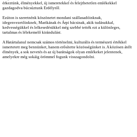
érkeztünk, élményekkel, új ismeretekkel és felejthetetlen emlékekkel
gazdagodva búcsúztunk Erdélytől.
Ezúton is szeretnénk köszönetet mondani szállasadóinknak,
idegenvezetőinknek; Marikának és Árpi bácsinak, akik tudásukkal,
kedvességükkel és lelkesedésükkel még szebbé tették ezt a különleges,
tartalmas és lélekemelő kirándulást.
A Határtalanul nemcsak számos történelmi, kulturális és természeti értékkel
ismertetett meg bennünket, hanem erősítette közösségünket is. A közösen átélt
élmények, a sok nevetés és az új barátságok olyan emlékeket jelentenek,
amelyekre még sokáig örömmel fogunk visszagondolni.