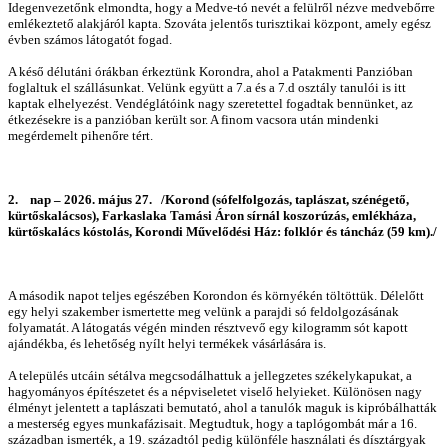
Idegenvezetőnk elmondta, hogy a Medve-tó nevét a felülről nézve medvebőrre
emlékeztető alakjáról kapta. Szováta jelentős turisztikai központ, amely egész
évben számos látogatót fogad.
A késő délutáni órákban érkeztünk Korondra, ahol a Patakmenti Panzióban
foglaltuk el szállásunkat. Velünk együtt a 7.a és a 7.d osztály tanulói is itt
kaptak elhelyezést. Vendéglátóink nagy szeretettel fogadtak bennünket, az
étkezésekre is a panzióban került sor. A finom vacsora után mindenki
megérdemelt pihenőre tért.
2. nap – 2026. május 27. /Korond (sófelfolgozás, taplászat, szénégető,
kürtőskalácsos), Farkaslaka Tamási Áron sírnál koszorúzás, emlékháza,
kürtőskalács kóstolás, Korondi Művelődési Ház: folklór és táncház (59 km)./
A második napot teljes egészében Korondon és környékén töltöttük. Délelőtt
egy helyi szakember ismertette meg velünk a parajdi só feldolgozásának
folyamatát. A látogatás végén minden résztvevő egy kilogramm sót kapott
ajándékba, és lehetőség nyílt helyi termékek vásárlására is.
A település utcáin sétálva megcsodálhattuk a jellegzetes székelykapukat, a
hagyományos építészetet és a népviseletet viselő helyieket. Különösen nagy
élményt jelentett a taplászati bemutató, ahol a tanulók maguk is kipróbálhatták
a mesterség egyes munkafázisait. Megtudtuk, hogy a taplógombát már a 16.
században ismerték, a 19. századtól pedig különféle használati és dísztárgyak