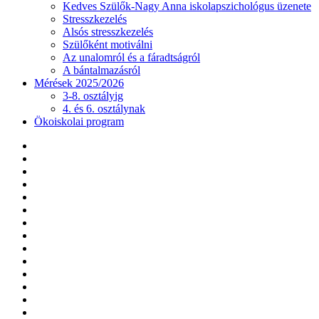
Kedves Szülők-Nagy Anna iskolapszichológus üzenete
Stresszkezelés
Alsós stresszkezelés
Szülőként motiválni
Az unalomról és a fáradtságról
A bántalmazásról
Mérések 2025/2026
3-8. osztályig
4. és 6. osztálynak
Ökoiskolai program