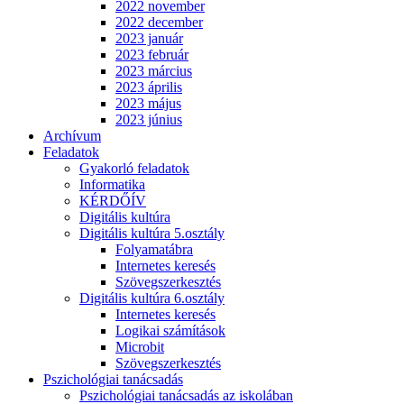
2022 november
2022 december
2023 január
2023 február
2023 március
2023 április
2023 május
2023 június
Archívum
Feladatok
Gyakorló feladatok
Informatika
KÉRDŐÍV
Digitális kultúra
Digitális kultúra 5.osztály
Folyamatábra
Internetes keresés
Szövegszerkesztés
Digitális kultúra 6.osztály
Internetes keresés
Logikai számítások
Microbit
Szövegszerkesztés
Pszichológiai tanácsadás
Pszichológiai tanácsadás az iskolában