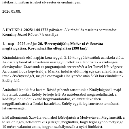
játékos formában is lehet élvezetes és eredményes.
2026.05.08.
A
HAT-KP-1-2025/1-001772
pályázat: A kirándulás részletes bemutatása:
Kormány József Róbert 7.b osztálya
1. nap – 2026. május 26. /Berettyóújfalu, Medve tó és Szováta
meglátogatása, Korond szállás elfoglalása (398 km)/
Kirándulásunk első napján kora reggel, 5:15-kor gyülekeztünk az iskola előtt.
Az osztályfőnökök előzetesen összegyűjtötték és ellenőrizték a szükséges
okmányokat. Utazásunk és programjaink szervezését a Jet Travel Kft. végezte.
Az utazási iroda képviselője, Marika, indulás előtt még egyszer ellenőrizte az
iratok érvényességét, majd a csomagok elhelyezése után 5:30-kor elindultunk
Erdély felé.
Ártándnál léptük át a határt. Rövid pihenőt tartottunk a Királyhágónál, majd
folytattuk utunkat Erdély belseje felé. Az autóbuszból megcsodálhattuk a
ködfátyolból előbukkanó hegyvonulatokat, valamint útközben
megpillanthattuk a Tordai-hasadékot, Erdély egyik legismertebb természeti
látványosságát.
Első állomásunk Szováta volt, ahol körbejártuk a Medve-tavat. Megismertük a
tó különleges, heliotermikus jellegét, megtudtuk, hogy legnagyobb mélysége
19 méter, valamint azt is, hogyan szabályozzák a nyári fürdőzést.