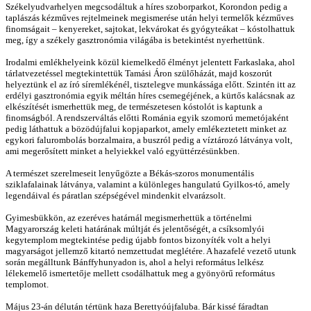
Székelyudvarhelyen megcsodáltuk a híres szoborparkot, Korondon pedig a
taplászás kézműves rejtelmeinek megismerése után helyi termelők kézműves
finomságait – kenyereket, sajtokat, lekvárokat és gyógyteákat – kóstolhattuk
meg, így a székely gasztronómia világába is betekintést nyerhettünk.
Irodalmi emlékhelyeink közül kiemelkedő élményt jelentett Farkaslaka, ahol
tárlatvezetéssel megtekintettük Tamási Áron szülőházát, majd koszorút
helyeztünk el az író síremlékénél, tisztelegve munkássága előtt. Szintén itt az
erdélyi gasztronómia egyik méltán híres csemegéjének, a kürtős kalácsnak az
elkészítését ismerhettük meg, de természetesen kóstolót is kaptunk a
finomságból. A rendszerváltás előtti Románia egyik szomorú memetójaként
pedig láthattuk a bözödújfalui kopjaparkot, amely emlékeztetett minket az
egykori falurombolás borzalmaira, a buszról pedig a víztározó látványa volt,
ami megerősített minket a helyiekkel való együttérzésünkben.
A természet szerelmeseit lenyűgözte a Békás-szoros monumentális
sziklafalainak látványa, valamint a különleges hangulatú Gyilkos-tó, amely
legendáival és páratlan szépségével mindenkit elvarázsolt.
Gyimesbükkön, az ezeréves határnál megismerhettük a történelmi
Magyarország keleti határának múltját és jelentőségét, a csíksomlyói
kegytemplom megtekintése pedig újabb fontos bizonyíték volt a helyi
magyarságot jellemző kitartó nemzettudat meglétére. A hazafelé vezető utunk
során megálltunk Bánffyhunyadon is, ahol a helyi református lelkész
lélekemelő ismertetője mellett csodálhattuk meg a gyönyörű református
templomot.
Május 23-án délután tértünk haza Berettyóújfaluba. Bár kissé fáradtan