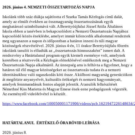
2026. június 4. NEMZETI ÖSSZETARTOZÁS NAPJA
Iskolánk több száz diákja sajátította el Szarka Tamás Kézfogás című dalát,
amely az elmúlt években az összmagyarság összetartozásának egyik
meghatározó szimbólumává vált. A Berettyóújfalui József Attila Általános
Iskola ebben a tanévben is bekapcsolódott a Nemzeti Összetartozás Napjához
kapcsolódó közös éneklésbe, amelyet immár kilencedik alkalommal rendeztek
meg ugyanazon a napon és időpontban a határon inneni és túli magyar
közösségek részvételével. 2026. június 4-én, 11 órakor Berettyóújfalu főterén
iskolánk tanulói is előadták az „összetartozás himnuszaként” ismert dalt. A
rendezvény a Határtalanul program egyik kiemelt eseménye volt, amelynek
keretében a résztvevők a Kézfogás eléneklésével emlékeztek meg a Nemzeti
Összetartozás Napja alkalmáról. Az ünnepség arra is felhívta a figyelmet, hogy a
határon túl élő magyar közösségeket az összetartozás tudata és a nemzeti
identitásukhoz való ragaszkodás köti össze. A külhoni magyarság generációkon
át megőrizte anyanyelvét, kulturális örökségét és nemzeti hagyományait,
amelyek fennmaradásuk fontos alapját jelentik. A tanulók felkészítését
Némethné Kiss Marietta és Magyar Emese ének-zene pedagógusok végezték.
Az eseményről videófelvétel is készült.
https://www.facebook.com/100050001171906/videos/pcb.1621947226148634
HATÁRTALANUL ÉRTÉKELŐ ÓRA RÖVID LEÍRÁSA
2026. június 8.