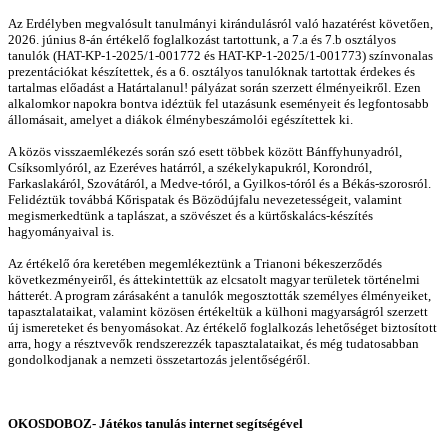
Az Erdélyben megvalósult tanulmányi kirándulásról való hazatérést követően,
2026. június 8-án értékelő foglalkozást tartottunk, a 7.a és 7.b osztályos
tanulók (HAT-KP-1-2025/1-001772 és HAT-KP-1-2025/1-001773) színvonalas
prezentációkat készítettek, és a 6. osztályos tanulóknak tartottak érdekes és
tartalmas előadást a Határtalanul! pályázat során szerzett élményeikről. Ezen
alkalomkor napokra bontva idéztük fel utazásunk eseményeit és legfontosabb
állomásait, amelyet a diákok élménybeszámolói egészítettek ki.
A közös visszaemlékezés során szó esett többek között Bánffyhunyadról,
Csíksomlyóról, az Ezeréves határról, a székelykapukról, Korondról,
Farkaslakáról, Szovátáról, a Medve-tóról, a Gyilkos-tóról és a Békás-szorosról.
Felidéztük továbbá Kőrispatak és Bözödújfalu nevezetességeit, valamint
megismerkedtünk a taplászat, a szövészet és a kürtőskalács-készítés
hagyományaival is.
Az értékelő óra keretében megemlékeztünk a Trianoni békeszerződés
következményeiről, és áttekintettük az elcsatolt magyar területek történelmi
hátterét. A program zárásaként a tanulók megosztották személyes élményeiket,
tapasztalataikat, valamint közösen értékeltük a külhoni magyarságról szerzett
új ismereteket és benyomásokat. Az értékelő foglalkozás lehetőséget biztosított
arra, hogy a résztvevők rendszerezzék tapasztalataikat, és még tudatosabban
gondolkodjanak a nemzeti összetartozás jelentőségéről.
OKOSDOBOZ- Játékos tanulás internet segítségével