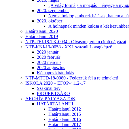
2020. május
„A világ formája a mozgás - lényege a nyug
2020. szeptember
Nem a boldog emberek hálásak, hanem a há
2020. október
A holnapnak minden kulcsa a két kezünkb
Határtalanul 2020
Határtalanul 2019
NTP-TFJ-18-TK-0034 - Olvasom, értem című pályázat
NTP-KNI-19-0058 - XXI. századi Lovagképző
2020 január
2020 február
2020 március
2020 augusztus
Kétnapos kirándulás
NTP-MTTD-18-0080 - Fedezzük fel a rejtelmeket!
ISKOLA 2020 – EFOP-4.1.2-17
Szakmai terv
PROJEKTZÁRÓ
ARCHÍV PÁLYÁZATOK
HATÁRTALANUL
Határtalanul 2012
Határtalanul 2015
Határtalanul 2016
Határtalanul 2017