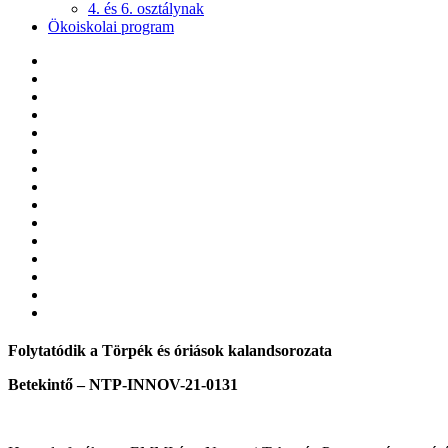
4. és 6. osztálynak
Ökoiskolai program
Folytatódik a Törpék és óriások kalandsorozata
Betekintő – NTP-INNOV-21-0131