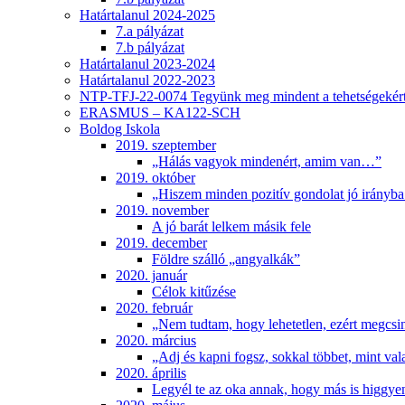
Határtalanul 2024-2025
7.a pályázat
7.b pályázat
Határtalanul 2023-2024
Határtalanul 2022-2023
NTP-TFJ-22-0074 Tegyünk meg mindent a tehetségekért
ERASMUS – KA122-SCH
Boldog Iskola
2019. szeptember
„Hálás vagyok mindenért, amim van…”
2019. október
„Hiszem minden pozitív gondolat jó irányba 
2019. november
A jó barát lelkem másik fele
2019. december
Földre szálló „angyalkák”
2020. január
Célok kitűzése
2020. február
„Nem tudtam, hogy lehetetlen, ezért megcsi
2020. március
„Adj és kapni fogsz, sokkal többet, mint val
2020. április
Legyél te az oka annak, hogy más is higgye