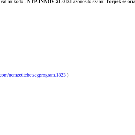
ával működő -
NTP-INNOV-21-0131
azonosító számú
Törpék és óri
.com/nemzetitehetsegprogram.1823
)