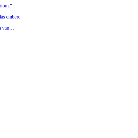
alom.”
lás embere
en van…