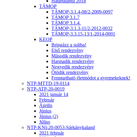
Határtalanul 2018
TÁMOP
TÁMOP-3.1.4-08/2-2009-0097
TÁMOP 3.1.7
TÁMOP 3.1.4.
TÁMOP-3.1.3-11/2-2012-0032
TÁMOP-3.3.15-13/1-2014-0001
KEOP
Bringázz a suliba!
Első rendezvény
Második rendezvény
Harmadik rendezvény
Negyedik rendezvény
Ötödik rendezvény
Fenntartható életmódot a gyermekeknek!
NTP-MTTD-19-0114
NTP-ATP-20-0019
2021 január 14
Február
Április
Június
Június (2)
Július
NTP-KNI-20-0053-Sárkánykaland
2021 február