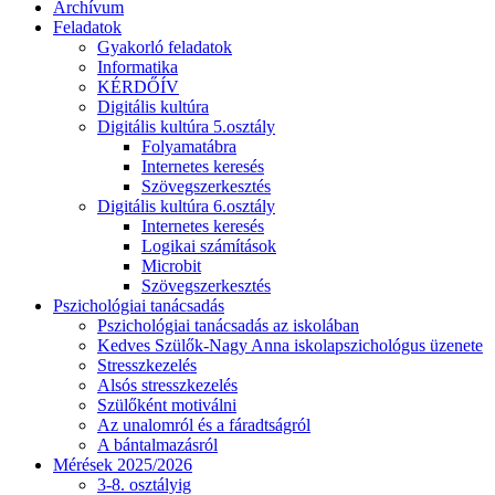
Archívum
Feladatok
Gyakorló feladatok
Informatika
KÉRDŐÍV
Digitális kultúra
Digitális kultúra 5.osztály
Folyamatábra
Internetes keresés
Szövegszerkesztés
Digitális kultúra 6.osztály
Internetes keresés
Logikai számítások
Microbit
Szövegszerkesztés
Pszichológiai tanácsadás
Pszichológiai tanácsadás az iskolában
Kedves Szülők-Nagy Anna iskolapszichológus üzenete
Stresszkezelés
Alsós stresszkezelés
Szülőként motiválni
Az unalomról és a fáradtságról
A bántalmazásról
Mérések 2025/2026
3-8. osztályig