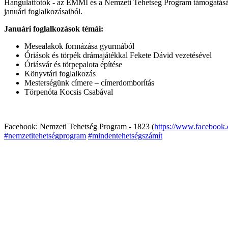
Hangulatfotók - az EMMI és a Nemzeti Tehetség Program támogatás
januári foglalkozásaiból.
Januári foglalkozások témái:
Mesealakok formázása gyurmából
Óriások és törpék drámajátékkal Fekete Dávid vezetésével
Óriásvár és törpepalota építése
Könyvtári foglalkozás
Mesterségünk címere – címerdomborítás
Törpenóta Kocsis Csabával
Facebook: Nemzeti Tehetség Program - 1823 (
https://www.facebook
#nemzetitehetségprogram
#mindentehetségszámít