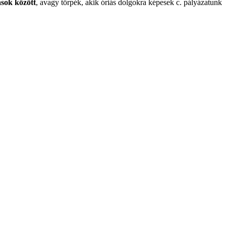
ások között
, avagy törpék, akik óriás dolgokra képesek c. pályázatunk