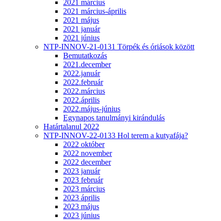
2021 március
2021 március-április
2021 május
2021 január
2021 június
NTP-INNOV-21-0131 Törpék és óriások között
Bemutatkozás
2021.december
2022.január
2022.február
2022.március
2022.április
2022.május-június
Egynapos tanulmányi kirándulás
Határtalanul 2022
NTP-INNOV-22-0133 Hol terem a kutyafája?
2022 október
2022 november
2022 december
2023 január
2023 február
2023 március
2023 április
2023 május
2023 június