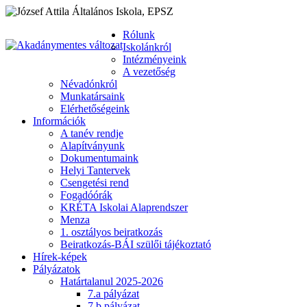
Rólunk
Iskolánkról
Intézményeink
A vezetőség
Névadónkról
Munkatársaink
Elérhetőségeink
Információk
A tanév rendje
Alapítványunk
Dokumentumaink
Helyi Tantervek
Csengetési rend
Fogadóórák
KRÉTA Iskolai Alaprendszer
Menza
1. osztályos beiratkozás
Beiratkozás-BÁI szülői tájékoztató
Hírek-képek
Pályázatok
Határtalanul 2025-2026
7.a pályázat
7.b pályázat