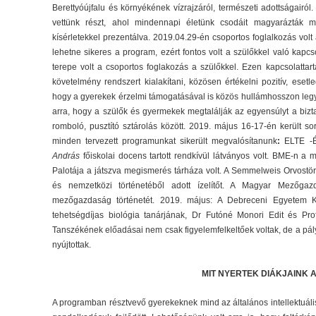
Berettyóújfalu és környékének vízrajzáról, természeti adottságair
vettünk részt, ahol mindennapi életünk csodáit magyarázták 
kísérletekkel prezentálva. 2019.04.29-én csoportos foglalkozás vol
lehetne sikeres a program, ezért fontos volt a szülőkkel való kapcs
terepe volt a csoportos foglakozás a szülőkkel. Ezen kapcsolattart
követelmény rendszert kialakítani, közösen értékelni pozitív, esetl
hogy a gyerekek érzelmi támogatásával is közös hullámhosszon legyü
arra, hogy a szülők és gyermekek megtalálják az egyensúlyt a bizta
romboló, pusztító sztárolás között. 2019. május 16-17-én került so
minden tervezett programunkat sikerült megvalósítanunk
:
ELTE -É
András
főiskolai docens tartott rendkívül látványos volt. BME-n a
Palotája a játszva megismerés tárháza volt. A Semmelweis Orvost
és nemzetközi történetéből adott ízelítőt. A Magyar Mezőga
mezőgazdaság történetét. 2019. május: A Debreceni Egyetem 
tehetségdíjas biológia tanárjának, Dr Futóné Monori Edit és P
Tanszékének előadásai nem csak figyelemfelkeltőek voltak, de a pály
nyújtottak.
MIT NYERTEK DIÁKJAINK 
A programban résztvevő gyerekeknek mind az általános intellektuá