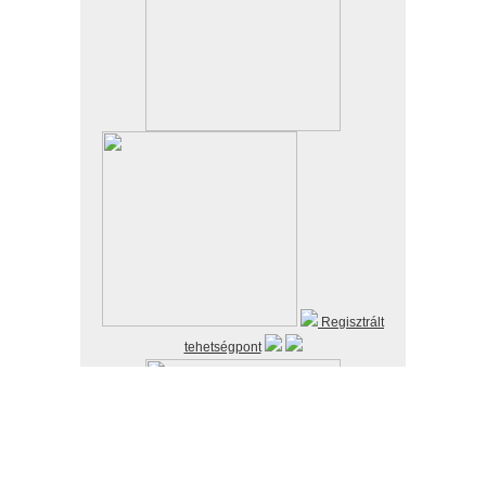
Regisztrált
tehetségpont