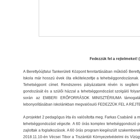
Fedezzük fel a rejtelmeket!
A Berettyóújfalui Tankerületi Központ fenntartásában működő Berettyó
Iskola már hosszú évek óta elkötelezettje a tehetséggondozásnak.
Tehetségpont címet. Rendszeres pályázataink révén is segíteni
gondozását és a szülői házzal a tehetséggondozást szolgáló folya
során az EMBERI ERŐFORRÁSOK MINISZTÉRIUMA támogat
lebonyolításában iskolánkban megvalósuló FEDEZZÜK FEL A REJT
A projektet 2 pedagógus írta és valósította meg. Farkas Csabáné a
tehetséggondozást végezte. A 60 órás komplex tehetséggondozó p
zajlottak a foglalkozások. A 60 órás program kiegészült szakembere
2018.11.10-én Vécsei Tibor a Tiszántúli Környezetvédelmi és Vízüg