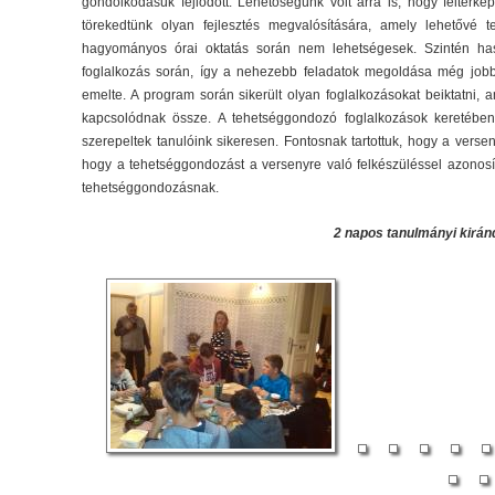
gondolkodásuk fejlődött. Lehetőségünk volt arra is, hogy feltérk
törekedtünk olyan fejlesztés megvalósítására, amely lehetővé 
hagyományos órai oktatás során nem lehetségesek. Szintén ha
foglalkozás során, így a nehezebb feladatok megoldása még jobban
emelte. A program során sikerült olyan foglalkozásokat beiktatni,
kapcsolódnak össze. A tehetséggondozó foglalkozások keretében
szerepeltek tanulóink sikeresen. Fontosnak tartottuk, hogy a verse
hogy a tehetséggondozást a versenyre való felkészüléssel azonosí
tehetséggondozásnak.
2 napos tanulmányi kirá