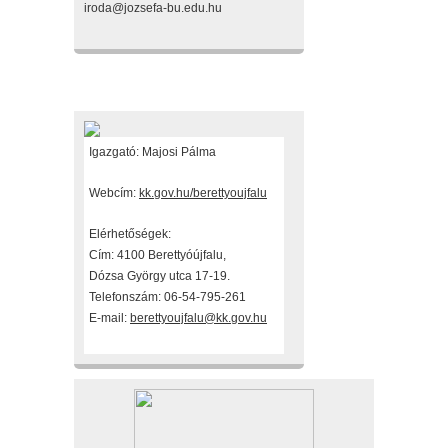
iroda@jozsefa-bu.edu.hu
Fenntartónk
Igazgató: Majosi Pálma
Webcím:
kk.gov.hu/berettyoujfalu
Elérhetőségek:
Cím: 4100 Berettyóújfalu,
Dózsa György utca 17-19.
Telefonszám: 06-54-795-261
E-mail:
berettyoujfalu@kk.gov.hu