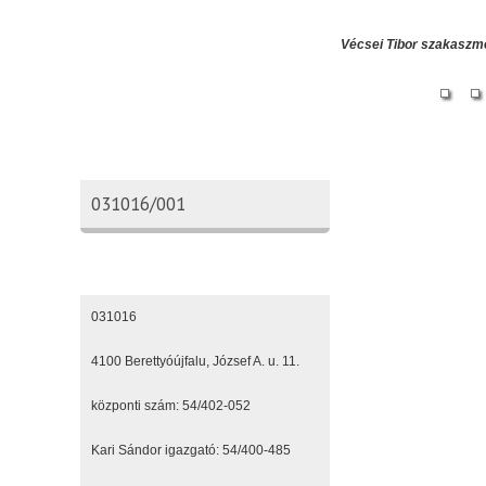
Vécsei Tibor szakaszm
Oktatási azonosító
031016/001
Elérhetőségeink
031016
4100 Berettyóújfalu, József A. u. 11.
központi szám: 54/402-052
Kari Sándor igazgató: 54/400-485