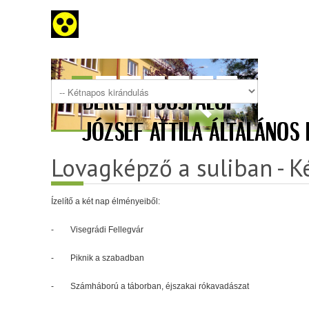
Lovagképző a suliban - K
Ízelítő a két nap élményeiből:
- Visegrádi Fellegvár
- Piknik a szabadban
- Számháború a táborban, éjszakai rókavadászat