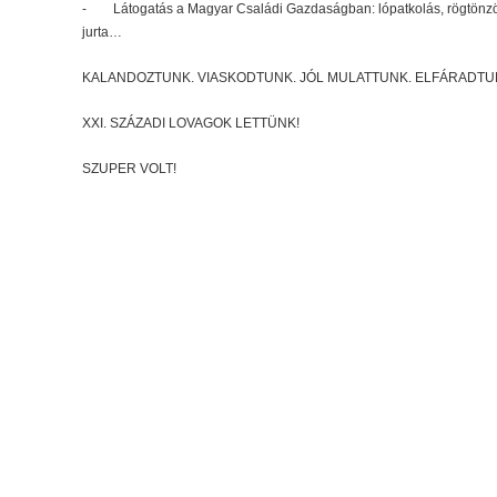
- Látogatás a Magyar Családi Gazdaságban: lópatkolás, rögtönzött 
jurta…
KALANDOZTUNK. VIASKODTUNK. JÓL MULATTUNK. ELFÁRADTU
XXI. SZÁZADI LOVAGOK LETTÜNK!
SZUPER VOLT!