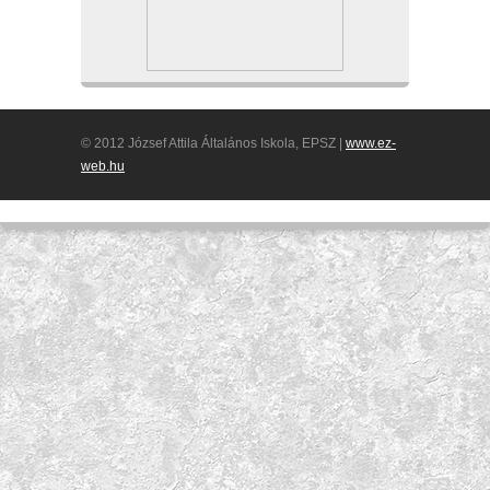
© 2012 József Attila Általános Iskola, EPSZ |
www.ez-
web.hu