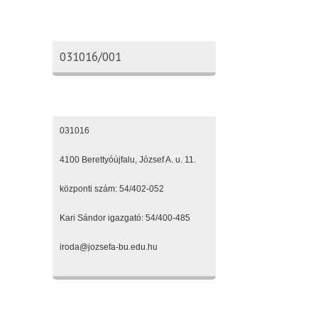
Oktatási azonosító
031016/001
Elérhetőségeink
031016
4100 Berettyóújfalu, József A. u. 11.
központi szám: 54/402-052
Kari Sándor igazgató: 54/400-485
iroda@jozsefa-bu.edu.hu
Fenntartónk