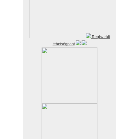
Regisztrált
tehetségpont