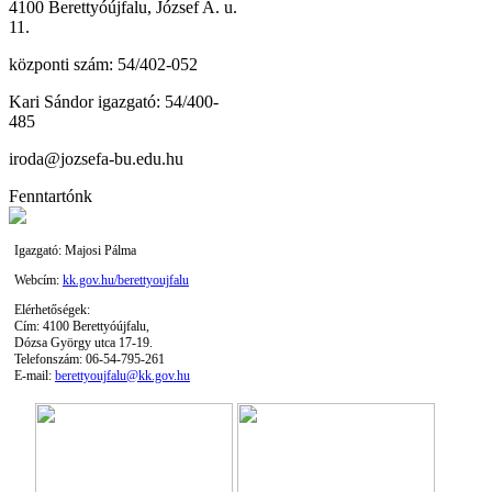
4100 Berettyóújfalu, József A. u.
11.
központi szám: 54/402-052
Kari Sándor igazgató: 54/400-
485
iroda@jozsefa-bu.edu.hu
Fenntartónk
Igazgató: Majosi Pálma
Webcím:
kk.gov.hu/berettyoujfalu
Elérhetőségek:
Cím: 4100 Berettyóújfalu,
Dózsa György utca 17-19.
Telefonszám: 06-54-795-261
E-mail:
berettyoujfalu@kk.gov.hu