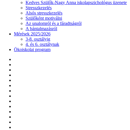
Kedves Szülők-Nagy Anna iskolapszichológus üzenete
Stresszkezelés
Alsós stresszkezelés
Szülőként motiválni
Az unalomról és a fáradtságról
A bántalmazásról
Mérések 2025/2026
3-8. osztályig
4. és 6. osztálynak
Ökoiskolai program