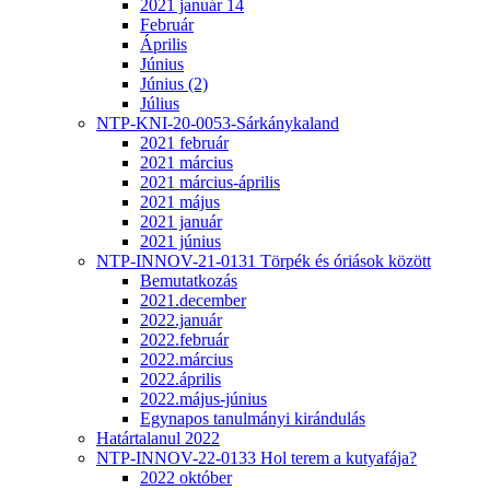
2021 január 14
Február
Április
Június
Június (2)
Július
NTP-KNI-20-0053-Sárkánykaland
2021 február
2021 március
2021 március-április
2021 május
2021 január
2021 június
NTP-INNOV-21-0131 Törpék és óriások között
Bemutatkozás
2021.december
2022.január
2022.február
2022.március
2022.április
2022.május-június
Egynapos tanulmányi kirándulás
Határtalanul 2022
NTP-INNOV-22-0133 Hol terem a kutyafája?
2022 október