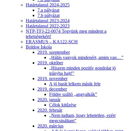
Határtalanul 2024-2025
7.a pályázat
7.b pályázat
Határtalanul 2023-2024
Határtalanul 2022-2023
NTP-TFJ-22-0074 Tegyünk meg mindent a
tehetségekért!
ERASMUS – KA122-SCH
Boldog Iskola
2019. szeptember
„Hálás vagyok mindenért, amim van…”
2019. október
„Hiszem minden pozitív gondolat jó
irányba hajt!”
2019. november
A jó barát lelkem másik fele
2019. december
Földre szálló „angyalkák”
2020. január
Célok kitűzése
2020. február
„Nem tudtam, hogy lehetetlen, ezért
megcsináltam”
2020. március