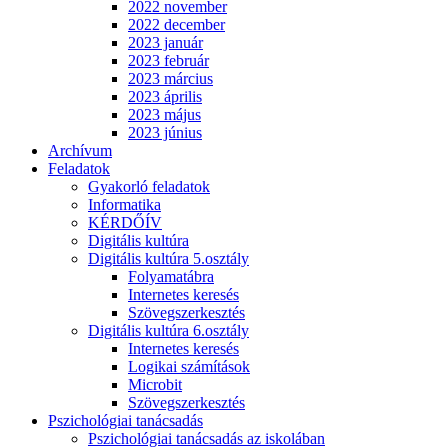
2022 november
2022 december
2023 január
2023 február
2023 március
2023 április
2023 május
2023 június
Archívum
Feladatok
Gyakorló feladatok
Informatika
KÉRDŐÍV
Digitális kultúra
Digitális kultúra 5.osztály
Folyamatábra
Internetes keresés
Szövegszerkesztés
Digitális kultúra 6.osztály
Internetes keresés
Logikai számítások
Microbit
Szövegszerkesztés
Pszichológiai tanácsadás
Pszichológiai tanácsadás az iskolában