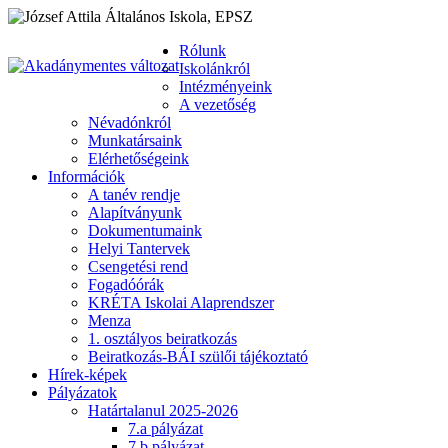
Rólunk
Iskolánkról
Intézményeink
A vezetőség
Névadónkról
Munkatársaink
Elérhetőségeink
Információk
A tanév rendje
Alapítványunk
Dokumentumaink
Helyi Tantervek
Csengetési rend
Fogadóórák
KRÉTA Iskolai Alaprendszer
Menza
1. osztályos beiratkozás
Beiratkozás-BÁI szülői tájékoztató
Hírek-képek
Pályázatok
Határtalanul 2025-2026
7.a pályázat
7.b pályázat