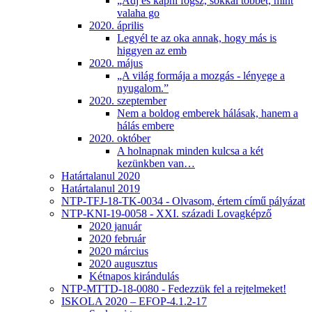
„Adj és kapni fogsz, sokkal többet, mint
valaha go
2020. április
Legyél te az oka annak, hogy más is
higgyen az emb
2020. május
„A világ formája a mozgás - lényege a
nyugalom.”
2020. szeptember
Nem a boldog emberek hálásak, hanem a
hálás embere
2020. október
A holnapnak minden kulcsa a két
kezünkben van…
Határtalanul 2020
Határtalanul 2019
NTP-TFJ-18-TK-0034 - Olvasom, értem című pályázat
NTP-KNI-19-0058 - XXI. századi Lovagképző
2020 január
2020 február
2020 március
2020 augusztus
Kétnapos kirándulás
NTP-MTTD-18-0080 - Fedezzük fel a rejtelmeket!
ISKOLA 2020 – EFOP-4.1.2-17