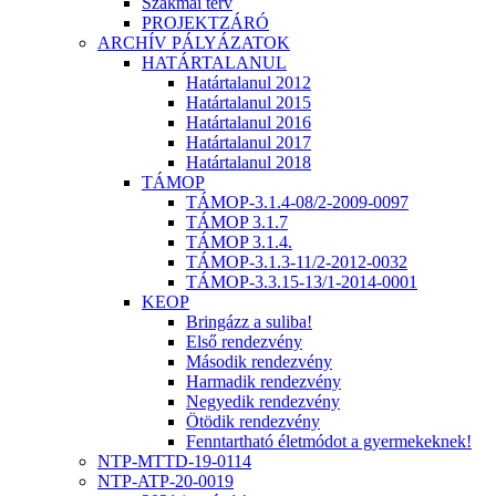
Szakmai terv
PROJEKTZÁRÓ
ARCHÍV PÁLYÁZATOK
HATÁRTALANUL
Határtalanul 2012
Határtalanul 2015
Határtalanul 2016
Határtalanul 2017
Határtalanul 2018
TÁMOP
TÁMOP-3.1.4-08/2-2009-0097
TÁMOP 3.1.7
TÁMOP 3.1.4.
TÁMOP-3.1.3-11/2-2012-0032
TÁMOP-3.3.15-13/1-2014-0001
KEOP
Bringázz a suliba!
Első rendezvény
Második rendezvény
Harmadik rendezvény
Negyedik rendezvény
Ötödik rendezvény
Fenntartható életmódot a gyermekeknek!
NTP-MTTD-19-0114
NTP-ATP-20-0019