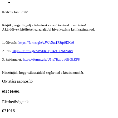
Kedves Tanulónk!
Kérjük, hogy figyelj a felmérést vezető tanárod utasítására!
A kérdőívek kitöltéséhez az alábbi hivatkozásra kell kattintanod:
1. Olvasás:
https://forms.gle/zJVJc5m1PSfp6DKa6
2. Írás:
https://forms.gle/AWkRHptBZU72MNsR9
3. Szóismeret:
https://forms.gle/U1rs7Hzpuv6BGkRP8
Köszönjük, hogy válaszaiddal segítetted a közös munkát.
Oktatási azonosító
031016/001
Elérhetőségeink
031016