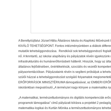
A Berettyóújfalui József Attila Általános Iskola és Alapfokú Művészet
KIVÁLÓ TEHETSÉGPONT. Fontos intézményünkben a diákok differenciá
mutatók tehetséggondozása. Rendkívül sok tehetséggondozó foglalk
nő. A fenntartó, az iskolai alapítvány és pályázatok révén igyeksz
infrastrukturális és humánerőforrásbeli hátterét. Hisszük, hogy az ál
általános fejlődésében, önértékelésük, szociális és vezetői kompet
pályaorientációban. Pályázataink révén is segíteni próbáljuk a tehe
szülői házzal a tehetséggondozást szolgáló folyamatok megismertet
ERŐFORRÁSOK MINISZTÉRIUMA támogatásával, az EMBERI ERŐ
iskolánkban megvalósuló
„A természet nagy könyve a matematika ny
„A matematikai, természettudományos és digitális kompetenciák erősít
programok támogatása” című pályázati kiírásra a projektet 2 pedagóg
matematika-logikai és Kurtán Mónika a természettudományos tehetség