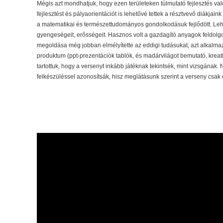
Mégis azt mondhatjuk, hogy ezen területeken túlmutató fejlesztés v
fejlesztést és pályaorientációt is lehetővé tettek a résztvevő diákjai
a matematikai és természettudományos gondolkodásuk fejlődött. Lehe
gyengeségeit, erősségeit. Hasznos volt a gazdagító anyagok feldolg
megoldása még jobban elmélyítette az eddigi tudásukat, azt alkalma
produktum (ppt-prezentációk tablók, és madárvilágot bemutató, kreati
tartottuk, hogy a versenyt inkább játéknak tekintsék, mint vizsgának
felkészüléssel azonosítsák, hisz meglátásunk szerint a verseny csa