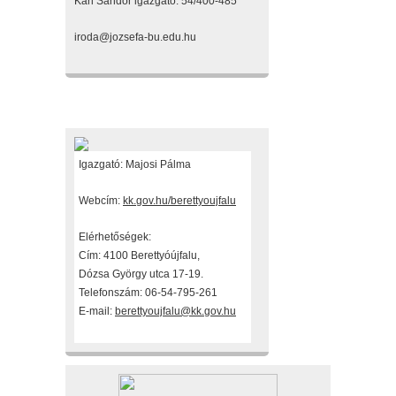
Kari Sándor igazgató: 54/400-485
iroda@jozsefa-bu.edu.hu
Fenntartónk
Igazgató: Majosi Pálma
Webcím:
kk.gov.hu/berettyoujfalu
Elérhetőségek:
Cím: 4100 Berettyóújfalu,
Dózsa György utca 17-19.
Telefonszám: 06-54-795-261
E-mail:
berettyoujfalu@kk.gov.hu