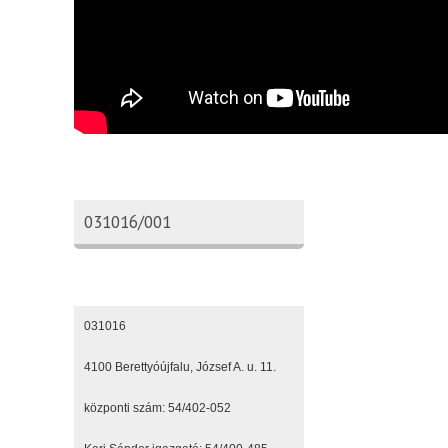
Oktatási azonosító
031016/001
Elérhetőségeink
031016
4100 Berettyóújfalu, József A. u. 11.
központi szám: 54/402-052