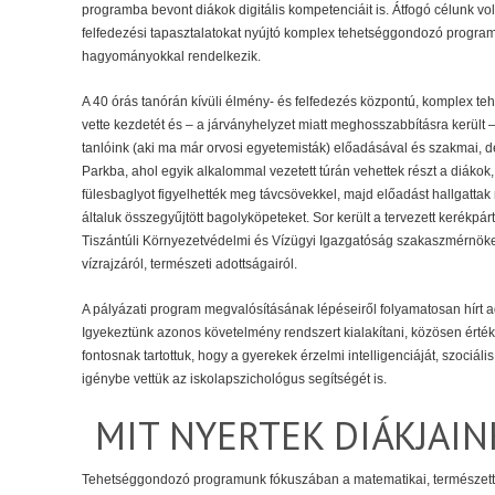
programba bevont diákok digitális kompetenciáit is. Átfogó célunk vo
felfedezési tapasztalatokat nyújtó komplex tehetséggondozó progra
hagyományokkal rendelkezik.
A 40 órás tanórán kívüli élmény- és felfedezés központú, komplex 
vette kezdetét és – a járványhelyzet miatt meghosszabbításra került –
tanlóink (aki ma már orvosi egyetemisták) előadásával és szakmai, 
Parkba, ahol egyik alkalommal vezetett túrán vehettek részt a diáko
fülesbaglyot figyelhették meg távcsövekkel, majd előadást hallgattak
általuk összegyűjtött bagolyköpeteket. Sor került a tervezett kerékpár
Tiszántúli Környezetvédelmi és Vízügyi Igazgatóság szakaszmérnöke t
vízrajzáról, természeti adottságairól.
A pályázati program megvalósításának lépéseiről folyamatosan hírt adt
Igyekeztünk azonos követelmény rendszert kialakítani, közösen értéke
fontosnak tartottuk, hogy a gyerekek érzelmi intelligenciáját, szoci
igénybe vettük az iskolapszichológus segítségét is.
MIT NYERTEK DIÁKJAIN
Tehetséggondozó programunk fókuszában a matematikai, természettud