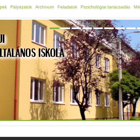
épek
Pályázatok
Archívum
Feladatok
Pszichológiai tanácsadás
Mé