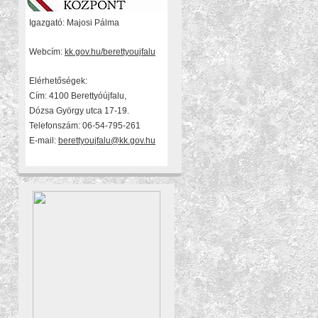
Igazgató: Majosi Pálma
Webcím:
kk.gov.hu/berettyoujfalu
Elérhetőségek:
Cím: 4100 Berettyóújfalu,
Dózsa György utca 17-19.
Telefonszám: 06-54-795-261
E-mail:
berettyoujfalu@kk.gov.hu