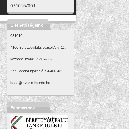
031016/001
Elérhetőségeink
031016
4100 Berettyóújfalu, József A. u. 11.
központi szám: 54/402-052
Kari Sándor igazgató: 54/400-485
iroda@jozsefa-bu.edu.hu
Fenntartónk