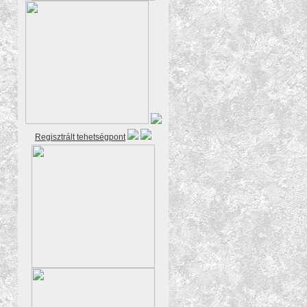
Regisztrált tehetségpont