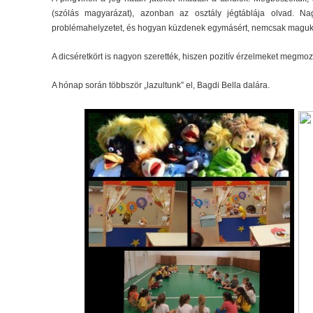
(szólás magyarázat), azonban az osztály jégtáblája olvad. 
problémahelyzetet, és hogyan küzdenek egymásért, nemcsak magukér
A dicséretkört is nagyon szerették, hiszen pozitív érzelmeket megmozg
A hónap során többször „lazultunk” el, Bagdi Bella dalára.