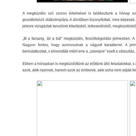
A megküzdés szó szoros értelmével is találkoztunk a hónap sor
grundbirkózó diákolimpiára. A döntőben bizonyítottak, mire képesek.
jelesre vizsgáztak tanulóink kitartásból, lelkesedésből, megküzdésbő
„Itt a farsang, áll a bál” megküzdés, feszültségoldás jelmezben. A
Nagyon fontos, hogy azonosulnak a vágyott karakterrel. A jelm
bemutatkoztak, s elmondták miért erre a „szerepre” esett a választás,
Ebben a hónapban is megküzdöttünk az előttünk álló feladatokkal, s
azok, akik nyernek, hanem azok az emberek, akik soha nem adják fel