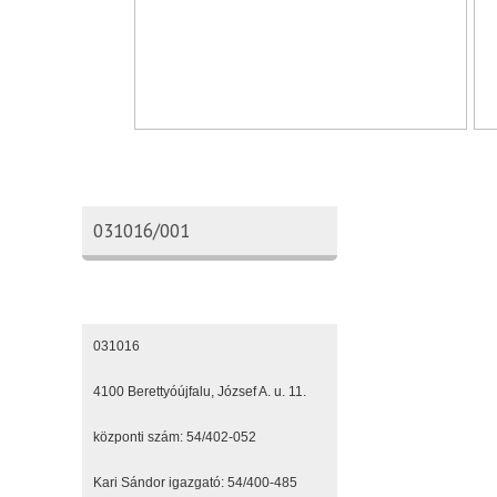
Oktatási azonosító
031016/001
Elérhetőségeink
031016
4100 Berettyóújfalu, József A. u. 11.
központi szám: 54/402-052
Kari Sándor igazgató: 54/400-485