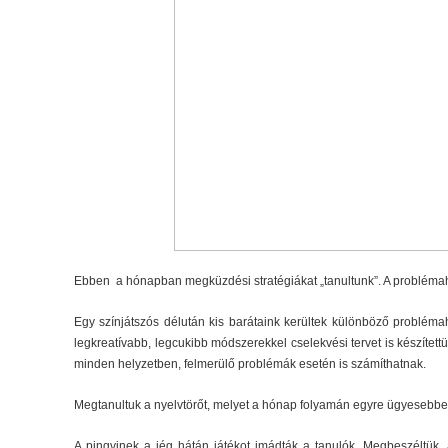
Ebben a hónapban megküzdési stratégiákat „tanultunk”. A problémah
Egy színjátszós délután kis barátaink kerültek különböző probléma
legkreatívabb, legcukibb módszerekkel cselekvési tervet is készítet
minden helyzetben, felmerülő problémák esetén is számíthatnak.
Megtanultuk a nyelvtörőt, melyet a hónap folyamán egyre ügyesebb
A pingvinek a jég hátán játékot imádták a tanulók. Megbeszéltük, 