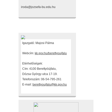
iroda@jozsefa-bu.edu.hu
Fenntartónk
Igazgató: Majosi Pálma
Webcím:
kk.gov.hu/berettyoujfalu
Elérhetőségek:
Cím: 4100 Berettyóújfalu,
Dózsa György utca 17-19.
Telefonszám: 06-54-795-261
E-mail:
berettyoujfalu@kk.gov.hu