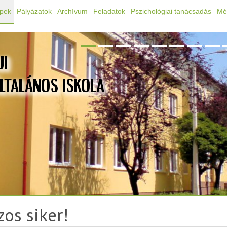
épek
Pályázatok
Archívum
Feladatok
Pszichológiai tanácsadás
Mé
zos siker!