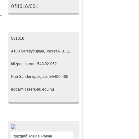
031016/001
..
Elérhetőségeink
031016
4100 Berettyóújfalu, József A. u. 11.
központi szám: 54/402-052
Kari Sándor igazgató: 54/400-485
iroda@jozsefa-bu.edu.hu
Fenntartónk
Igazgató: Majosi Pálma