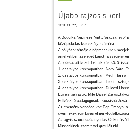
Újabb rajzos siker!
2026.06.22, 10:34
A Bodorka NépmesePont „Parazsat evő” raj
középiskolás korosztály számára.
A pályázat témája a népmesékben megjelen
amelyekben szerepet kapott a szegény emb
A beérkezett közel 170 alkotás közül iskol
1. osztályos korcsoportban: Nagy Sára, Cs
2. osztályos korcsoportban: Végh Hanna
3. osztályos korcsoportban: Erdei Eszter,
4. osztályos korcsoportban: Dulacsi Hann
Egyéni pályázók: Mile Dániel 2.a osztályos
Felkészítő pedagógusok: Kocsisné Jován 
Az esemény vendége volt Pap Orsolya, a Vad
gyermekek egy lovas élményfoglalkozáson
Az egyik szerencsés nyertes Csikortás Vikt
Mindenkinek szeretettel gratulálunk!