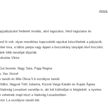
vissza.
zpályázatot hirdetett óvodás, alsó tagozatos, felső tagozatos és
ő ló volt, olyan mesékhez kapcsolódó rajzokat készíthettek a pályázók,
er lova, a táltos paripa vagy éppen a boszorkány tanyáján lévő kiscsikó.
ánk több tanulóját díjazták.
ikortás Viktor
 Gut levente, Nagy Sára, Papp Regina
a, Vas József
 tanuló és Mile Olivia 5.b osztályos tanuló
Ildikó, Nagyné Tóth Julianna, Kissné Varga Katalin és Kupás Ágnes
virág Lovaskert vezetője is, aki két különdíjat is felajánlott: a nyertes
 vehetnek majd részt a Vadvirág Lovaskertben.
or 1.a osztályos tanuló lett.