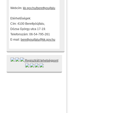
Webcím:
kk.gov.hu/berettyoujfalu
Elérhetőségek:
Cím: 4100 Berettyóújfalu,
Dózsa György utca 17-19.
Telefonszám: 06-54-795-261
E-mail:
berettyoujfalu@kk.gov.hu
Regisztrált tehetségpont