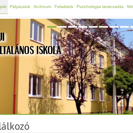
épek
Pályázatok
Archívum
Feladatok
Pszichológiai tanácsadás
Mé
lálkozó