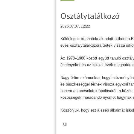
Osztálytalálkozó
2026.07.07, 12:22
Különleges pillanatoknak adott otthont a Be
éves osztálytalálkozóra tértek vissza isko
Az 1978–1986 között együtt tanuló osztály 
élményeket és az iskolai évek meghatározó
Nagy öröm számunkra, hogy intézményünk en
és büszkeséggel térnek vissza egykori tan
hanem a kapcsolatok ápolásáról, a közös t
közösségek maradandó nyomot hagynak é
Köszönjük, hogy ezt a szép alkalmat isko