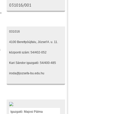
031016/001
..
Elérhetőségeink
031016
4100 Berettyóújfalu, József A. u. 11.
s
központi szám: 54/402-052
Kari Sándor igazgató: 54/400-485
iroda@jozsefa-bu.edu.hu
Fenntartónk
Igazgató: Majosi Pálma