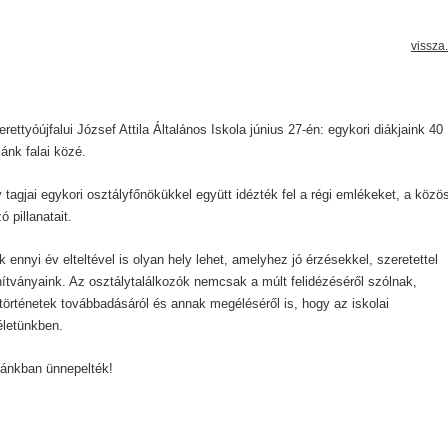
vissza.
rettyóújfalui József Attila Általános Iskola június 27-én: egykori diákjaink 40
lánk falai közé.
tagjai egykori osztályfőnökükkel együtt idézték fel a régi emlékeket, a közö
 pillanatait.
nyi év elteltével is olyan hely lehet, amelyhez jó érzésekkel, szeretettel
ítványaink. Az osztálytalálkozók nemcsak a múlt felidézéséről szólnak,
örténetek továbbadásáról és annak megéléséről is, hogy az iskolai
letünkben.
lánkban ünnepelték!