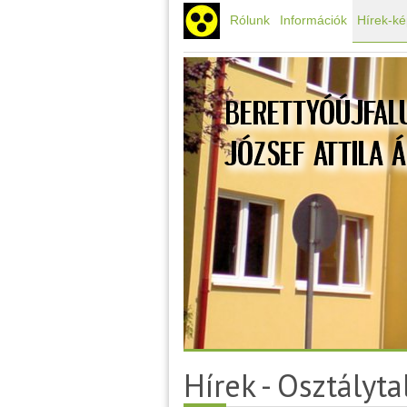
Rólunk
Információk
Hírek-k
Hírek - Osztályta