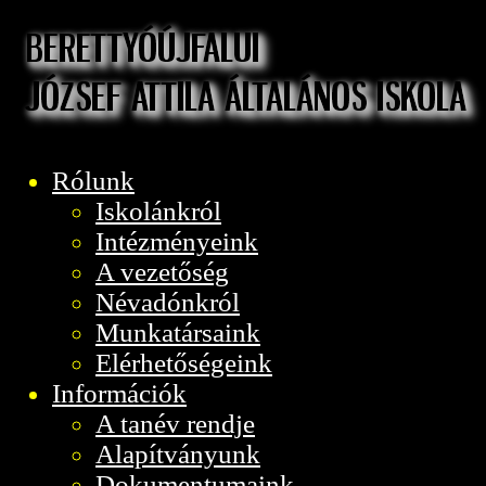
Rólunk
Iskolánkról
Intézményeink
A vezetőség
Névadónkról
Munkatársaink
Elérhetőségeink
Információk
A tanév rendje
Alapítványunk
Dokumentumaink