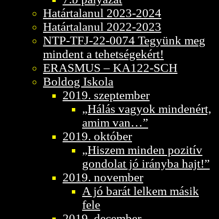
Határtalanul 2023-2024
Határtalanul 2022-2023
NTP-TFJ-22-0074 Tegyünk meg
mindent a tehetségekért!
ERASMUS – KA122-SCH
Boldog Iskola
2019. szeptember
„Hálás vagyok mindenért,
amim van…”
2019. október
„Hiszem minden pozitív
gondolat jó irányba hajt!”
2019. november
A jó barát lelkem másik
fele
2019. december