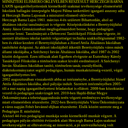
MINISZTERI ELISMERŐ OKLEVÉLBEN RÉSZESÜLT HERCZEGH BARNA
LAJOS igazgatóhelyettesünk kiemelkedő szakmai tevékenysége elismeréséül
Iskolánk ballagási ünnepségén Majosi Pálma tankerületi igazgató asszony adta
át Herczegh Barna Lajosnak a miniszteri elismerő oklevelet.
Herczegh Barna Lajos 1961. március 4-én született Bihartordán, ahol az
általános iskolai tanulmányait is végezte. Középiskolásként a Berettyóújfalui
Arany János Gimnáziumban megfogalmazódott benne, hogy pedagógus
szeretne lenni. Tanulmányait a Debreceni Tanítóképző Főiskolán végezte, itt
szerzett általános iskolai tanítói végzettséget technika szakkollégiummal 1982-
ben és ekkor kezdett el Berettyóújfaluban a József Attila Általános Iskolában
tanítóként dolgozni. Az akkori iskolájából átkerült Berettyóújfalu város másik
állami iskolájába, a Széchenyi István Általános Iskolába, ahol 1987 és 2002
között dolgozott. Ezen időszak alatt Egerben elvégezte az Eszterházy Károly
Tanárképző Főiskolán a történelem szakot kiváló eredménnyel. A Széchenyi
István Általános Iskolában tanító, történelem tanár, osztályfőnök,
diákönkormányzatot segítő pedagógus, humán munkaközösség-vezető, végül
igazgatóhelyettes lett.
2002 augusztusában visszakerült abba az intézménybe, a Berettyóújfalui József
Attila Általános Iskolába, ahol pályája indult. Szeretett intézményében 2005-
től a mai napig igazgatóhelyettesi feladatokat is ellátott. 2008-ban közoktatási
vezető és pedagógus szakvizsgát tett. 2010-ben Hajdú-Bihar Megye
Önkormányzata a tehetségggondozás terén végzett eredményes tevékenysége
miatt elismerésben részesítette. 2022-ben Berettyóújfalu Város Önkormányzata
a város napján Fehér Istvánné-díjban részesítette. Elsők között szerezte meg a
Pedagógus II. minősítést.
A közel 44 éves pedagógiai munkája során kiemelkedő munkát végzett. A
pedagógus pályán eltöltött évtizedek alatt Herczegh Barna Lajos szakmai
tevékenységére az elhivatottság az innováció, a jó szervezőkészség volt