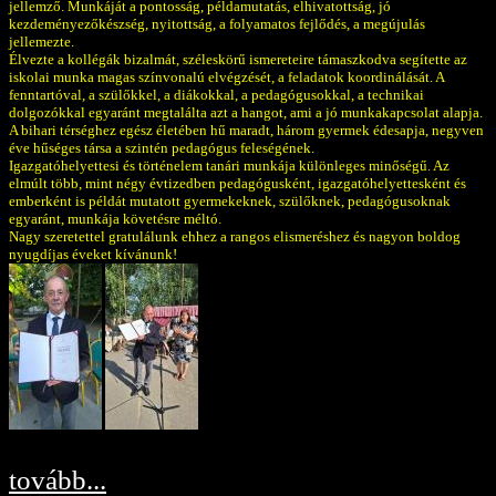
jellemző. Munkáját a pontosság, példamutatás, elhivatottság, jó
kezdeményezőkészség, nyitottság, a folyamatos fejlődés, a megújulás
jellemezte.
Élvezte a kollégák bizalmát, széleskörű ismereteire támaszkodva segítette az
iskolai munka magas színvonalú elvégzését, a feladatok koordinálását. A
fenntartóval, a szülőkkel, a diákokkal, a pedagógusokkal, a technikai
dolgozókkal egyaránt megtalálta azt a hangot, ami a jó munkakapcsolat alapja.
A bihari térséghez egész életében hű maradt, három gyermek édesapja, negyven
éve hűséges társa a szintén pedagógus feleségének.
Igazgatóhelyettesi és történelem tanári munkája különleges minőségű. Az
elmúlt több, mint négy évtizedben pedagógusként, igazgatóhelyettesként és
emberként is példát mutatott gyermekeknek, szülőknek, pedagógusoknak
egyaránt, munkája követésre méltó.
Nagy szeretettel gratulálunk ehhez a rangos elismeréshez és nagyon boldog
nyugdíjas éveket kívánunk!
tovább...