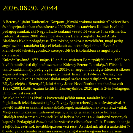
2026.06.30, 20:44
A Berettyóújfalui Tankerületi Központ „Kiváló szakmai munkáért” oklevélben
és könyvjutalomban részesítette a 2025/2026-os tanévben Kulcsár Istvánné
pedagógusunkat, aki Nagy László szakmai vezetőtől vehette át az elismerést.
Kulcsár Istvánné 2000. december 4-e óta a Berettyóújfalui József Attila
Általános Iskola pedagógusa. Tanítóként, napközis nevelőként, majd pedig
angol szakos tanárként látja el feladatait az intézményünkben. Évek óta
kiemelkedő tehetséggondozó szerepet tölt be iskolánkban az angol nyelv
oktatásában.
Kulcsár Istvánné 1972. május 13-án 6-án született Berettyóújfaluban. 1993-ban
kiváló minősítésű diplomát szerzett a Kölcsey Ferenc Tantóképző Főiskola
tanító szakán, majd pedig ugyanitt 2003-ban angol műveltégterületen is sikeres
képesítést kapott. Ezután is képezte magát, hiszen 2019-ben a Nyíregyházi
Egyetem okleveles általános iskolai angol szakos tanári diplomát szerzett.
Pályája elején a Berettyóújfalui Arany János Nevelőotthon munkatársa volt
1993-2000 között, ezután került intézményünkbe. 2020 április 2-án Pedagógus
II. minősítést szerzett.
Az iskolán belül és kívül is követendő példát mutat, tanóráin kívül is
foglalkozik felzárkóztatást igénylő, vagy éppen tehetséges tanítványaival. A
nevelőtestület és szakmai munkaközösségek munkájában aktívan részt vállal.
Magas szintű szakmai tudásával segíti, támogatja angol szakos kollégáit.
Iskoláját rendszeresen képviseli külső helyszíneken is a különböző versenyek
kapcsán. Pedagógiai és szakmai hozzáértése elismerésre méltó. Fontosnak tartja
a fejlődést, ezért sok továbbképzésen vett részt. Az iskolánk által a tankerület 7-
8. évfolyamos tanulói számára szervezett angol nyelvi egyéni tesztverseny