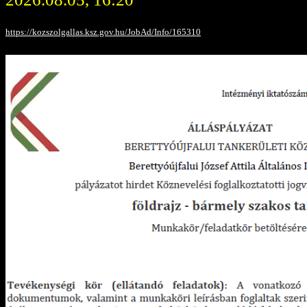
https://kozszolgallas.ksz.gov.hu/JobAd/Info/165310