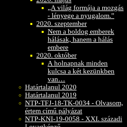
„A világ formája a mozgás
- lényege a nyugalom.”
2020. szeptember
Nem a boldog emberek
hálásak, hanem a hálás
embere
2020. október
A holnapnak minden
kulcsa a két kezünkben
van…
Határtalanul 2020
Határtalanul 2019
NTP-TFJ-18-TK-0034 - Olvasom,
értem című pályázat
NTP-KNI-19-0058 - XXI. századi
Lovagképző