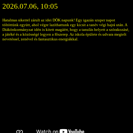
2026.07.06, 10:05
Hatalmas sikerrel zárult az idei DÖK napunk! Egy igazán szuper napot
töltöttünk együtt, ahol végre lazíthattunk egy kicsit a tanév végi hajrá után. A
Diákönkormányzat idén is kitett magáért, hogy a tanulás helyett a szórakozásé,
a játéké és a közösségé legyen a főszerep. Az iskola épülete és udvara megtelt
nevetéssel, zenével és fantasztikus energiákkal.