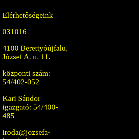
Elérhetőségeink
031016
4100 Berettyóújfalu,
József A. u. 11.
központi szám:
54/402-052
Kari Sándor
igazgató: 54/400-
485
iroda@jozsefa-