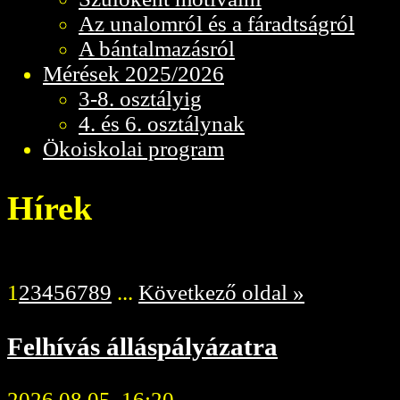
Az unalomról és a fáradtságról
A bántalmazásról
Mérések 2025/2026
3-8. osztályig
4. és 6. osztálynak
Ökoiskolai program
Hírek
1
2
3
4
5
6
7
8
9
...
Következő oldal »
Felhívás álláspályázatra
2026.08.05, 16:20