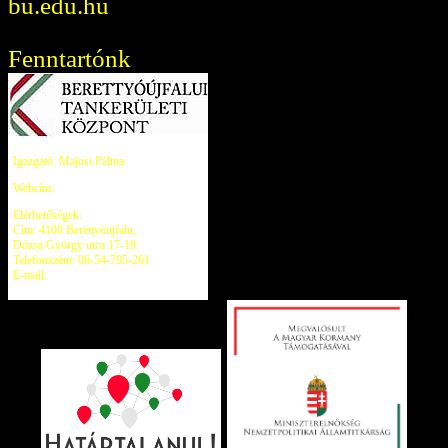
bu.edu.hu
Fenntartónk
Igazgató: Majosi Pálma
Webcím:
kk.gov.hu/berettyoujfalu
Elérhetőségek:
Cím: 4100 Berettyóújfalu,
Dózsa György utca 17-19.
Telefonszám: 06-54-795-261
E-mail:
berettyoujfalu@kk.gov.hu