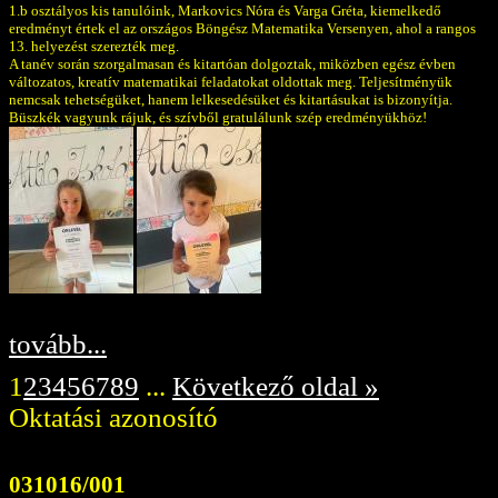
1.b osztályos kis tanulóink, Markovics Nóra és Varga Gréta, kiemelkedő
eredményt értek el az országos Böngész Matematika Versenyen, ahol a rangos
13. helyezést szerezték meg.
A tanév során szorgalmasan és kitartóan dolgoztak, miközben egész évben
változatos, kreatív matematikai feladatokat oldottak meg. Teljesítményük
nemcsak tehetségüket, hanem lelkesedésüket és kitartásukat is bizonyítja.
Büszkék vagyunk rájuk, és szívből gratulálunk szép eredményükhöz!
tovább...
1
2
3
4
5
6
7
8
9
...
Következő oldal »
Oktatási azonosító
031016/001