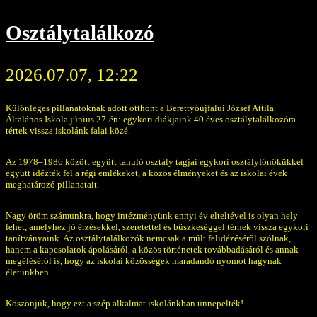
Osztálytalálkozó
2026.07.07, 12:22
Különleges pillanatoknak adott otthont a Berettyóújfalui József Attila
Általános Iskola június 27-én: egykori diákjaink 40 éves osztálytalálkozóra
tértek vissza iskolánk falai közé.
Az 1978–1986 között együtt tanuló osztály tagjai egykori osztályfőnökükkel
együtt idézték fel a régi emlékeket, a közös élményeket és az iskolai évek
meghatározó pillanatait.
Nagy öröm számunkra, hogy intézményünk ennyi év elteltével is olyan hely
lehet, amelyhez jó érzésekkel, szeretettel és büszkeséggel térnek vissza egykori
tanítványaink. Az osztálytalálkozók nemcsak a múlt felidézéséről szólnak,
hanem a kapcsolatok ápolásáról, a közös történetek továbbadásáról és annak
megéléséről is, hogy az iskolai közösségek maradandó nyomot hagynak
életünkben.
Köszönjük, hogy ezt a szép alkalmat iskolánkban ünnepelték!