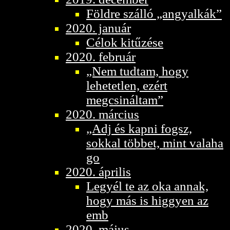
Földre szálló „angyalkák”
2020. január
Célok kitűzése
2020. február
„Nem tudtam, hogy
lehetetlen, ezért
megcsináltam”
2020. március
„Adj és kapni fogsz,
sokkal többet, mint valaha
go
2020. április
Legyél te az oka annak,
hogy más is higgyen az
emb
2020. május