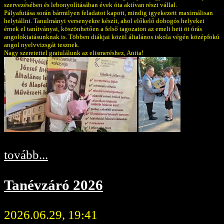
szervezésében és lebonyolításában évek óta aktívan részt vállal.
Pályafutása során bármilyen feladatot kapott, mindig igyekezett maximálisan
helytállni. Tanulmányi versenyekre készít, ahol előkelő dobogós helyeket
érnek el tanítványai, köszönhetően a felső tagozaton az emelt heti öt órás
angoloktatásunknak is. Többen diákjai közül általános iskola végén középfokú
angol nyelvvizsgát tesznek.
Nagy szeretettel gratulálunk az elismeréshez, Anita!
tovább...
Tanévzáró 2026
2026.06.29, 19:41