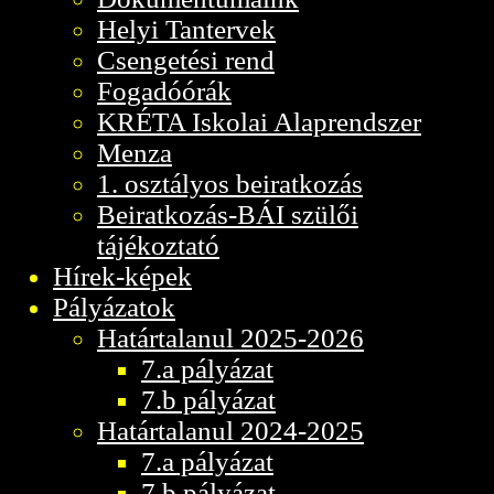
Helyi Tantervek
Csengetési rend
Fogadóórák
KRÉTA Iskolai Alaprendszer
Menza
1. osztályos beiratkozás
Beiratkozás-BÁI szülői
tájékoztató
Hírek-képek
Pályázatok
Határtalanul 2025-2026
7.a pályázat
7.b pályázat
Határtalanul 2024-2025
7.a pályázat
7.b pályázat