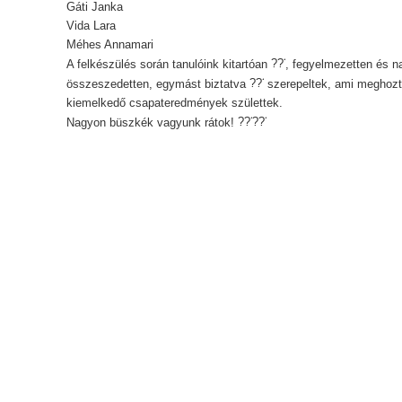
Gáti Janka
Vida Lara
Méhes Annamari
A felkészülés során tanulóink kitartóan
, fegyelmezetten és n
összeszedetten, egymást biztatva
szerepeltek, ami meghozt
kiemelkedő csapateredmények születtek.
Nagyon büszkék vagyunk rátok!