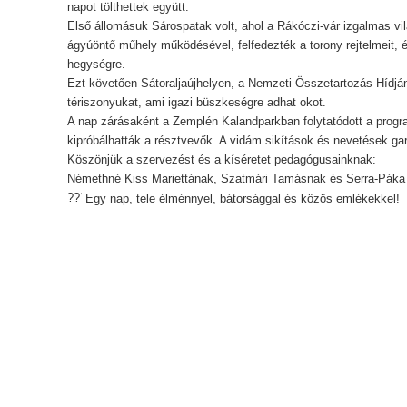
napot tölthettek együtt.
Első állomásuk Sárospatak volt, ahol a Rákóczi-vár izgalmas vi
ágyúöntő műhely működésével, felfedezték a torony rejtelmeit, é
hegységre.
Ezt követően Sátoraljaújhelyen, a Nemzeti Összetartozás Hídján
tériszonyukat, ami igazi büszkeségre adhat okot.
A nap zárásaként a Zemplén Kalandparkban folytatódott a progr
kipróbálhatták a résztvevők. A vidám sikítások és nevetések gar
Köszönjük a szervezést és a kíséretet pedagógusainknak:
Némethné Kiss Mariettának, Szatmári Tamásnak és Serra-Páka 
Egy nap, tele élménnyel, bátorsággal és közös emlékekkel!