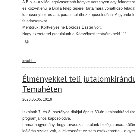
A Biblia- a világ legolvasottabb könyve versenyen egy feladatsor
és közvetlenül a Biblia felépítésére, tartalmára vonatkozó felada
karacsonyhoz és a tizparancsolathoz kapcsolódóan. A gyerekek
feladatsorokat.
Mentoruk: Körtvélyesiné Bokross Eszter volt.
Nagy szeretettel gratulálunk a Körtvélyesi testvéreknek!
tovább...
Élményekkel teli jutalomkiránd
Témahéten
2026.05.05, 10:19
Iskolánk 7. és 8. osztályos diákjai április 30-án jutalomkirándu
programjaihoz kapcsolódva.
Immár hagyomány, hogy tavasszal iskolánk biológiatanára külön
időjárás szeles volt, a lelkesedést ez sem csökkentette – a g