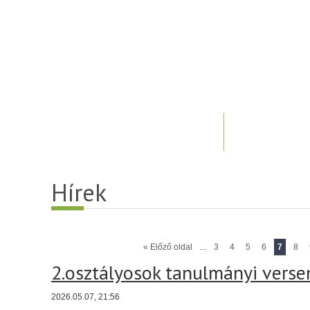
Hírek
« Előző oldal
...
3
4
5
6
7
8
2.osztályosok tanulmányi verse
2026.05.07, 21:56