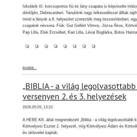
Iskolánk III. korcsoportos fiú és lány csapata is képviselte int
döntőjén, Debrecenben. Tanulóink nagy lelkesedéssel álltak raj
mind a lányok a 8. helyezést szerezték meg összesítésben, egyéni
csapatok névsora: Fiúk: Gut Gellért Vilmos, Józsa Ákos, Kört
Pap Lilla, Elek Erzsébet, Kari Lilla, Lévai Boglárka, Botos Hann
tovább...
„BIBLIA - a világ legolvasottab
versenyen 2. és 3. helyezések
2026.05.05, 13:22
A HEBE Kft. által megrendezett „Biblia - a világ legolvasottabb
Körtvelyesi Eszter 2. helyezét, míg Körtvélyesi Ádám és Körtvél
és oklevelet kaptak.