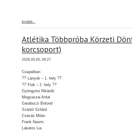
tovább...
Atlétika Többpróba Körzeti Dönt
korcsoport)
2026.05.05, 09:27
Csapatban:
Lányok – 1. hely
Fiúk – 2. hely
Gyöngyösi Rikárdó
Megyaszai Antal
Garabuczi Botond
Szántó Szilárd
Csávás Milán
Frank Naomi
Lakatos Lia