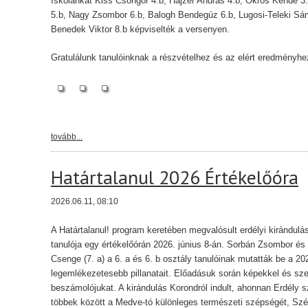
Iskolánkat Kiss Csongor 4.b, Hajzer András 4.b, Ökrös Kende 3
5.b, Nagy Zsombor 6.b, Balogh Bendegúz 6.b, Lugosi-Teleki Sám
Benedek Viktor 8.b képviselték a versenyen.
Gratulálunk tanulóinknak a részvételhez és az elért eredményhe
tovább...
Határtalanul 2026 Értékelőóra
2026.06.11, 08:10
A Határtalanul! program keretében megvalósult erdélyi kirándulás
tanulója egy értékelőórán 2026. június 8-án. Sorbán Zsombor és K
Csenge (7. a) a 6. a és 6. b osztály tanulóinak mutatták be a 2
legemlékezetesebb pillanatait. Előadásuk során képekkel és s
beszámolójukat. A kirándulás Korondról indult, ahonnan Erdély 
többek között a Medve-tó különleges természeti szépségét, Szék