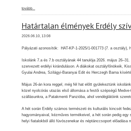
tovább...
Határtalan élmények Erdély szí
2026.06.10, 13:08
Pályázati azonosítók: HAT-KP-1-2025/1-001773 (7. a osztály), 
Iskolánk 7.a és 7.b osztályának 44 tanulója 2026. május 26–31. 
szervezett erdélyi kiránduláson. A diákokat osztályfőnökeik, K
Gyulai Andrea, Szilágyi-Baranyai Edit és Herczegh Barna kísérték
Május 26-án kora reggel, még fél hat előtt gyülekeztünk iskolánk 
közel nyolcórás utazás első állomása a festői szépségű Medve-
szállásunkra, a Patakmenti Panzióba, ahol vendéglátóink szeret
A hét során Erdély számos természeti és kulturális kincsét fed
hagyományaival, kézműves termékeivel, a hét során pedig egy sz
helyi fiatalokból álló fúvószenekar és néptánccsoport előadása 