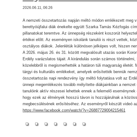
2026.06.11, 06:26
A nemzeti összetartozás napján méltó módon emlékezett meg v
berettyóújfalui diák énekelte együtt Szarka Tamás Kézfogás cím
pillanatokat teremtve. Az ünnepség részeként koszorút helyeztek 
értékei előtt. Az eseményen iskolánk tanulói is részt vettek, kö
osztályos diákok. Jelenlétük különösen jelképes volt, hiszen nem
A 2026. május 26. és 31. között megvalósult utazás során Koron
Erdély varázslatos tájait. A kirándulás során számos történelmi,
közelebbről is megismerhették a határon túli magyarság életét. 
tárgyi és kulturális emlékeket, amelyek erősítették bennük nemz
összetartozás napi rendezvény így méltó folytatása volt az Er
ünnepi megemlékezés tovább mélyítette diákjainkban a nemzet
tanulóink aktív részesei lehettek ennek a felemelő eseménynek 
hogy ezek az élmények hosszú távon is hozzájárulnak a közöss
megbecsülésének erősítéséhez. Az eseményről készült videó az a
https://www.facebook.com/watch/?v=26887729004215461