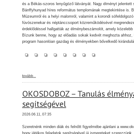
és a Békás-szoros lenyűgöző látványát. Nagy élményt jelentett
Bánffyhunyad híres református templomának megtekintése is. B
Múzeumról és a helyi malomról, valamint a korondi sófeldolgozó 
fúvószenekar és néptánccsoport közreműködésével megrendezett k
érdeklődéssel hallgatták az élménybeszámolót, amely közelebb h
Bízunk benne, hogy az előadás sokak kedvét meghozta ahhoz, ho
program hasonlóan gazdag és élményekben bővelkedő kirándulá
tovább...
OKOSDOBOZ – Tanulás élményal
segítségével
2026.06.11, 07:35
Szeretnénk minden diák és felnőtt figyelmébe ajánlani a www.oko
hogy játékos feladatok segítségével új ismereteket szerezzünk