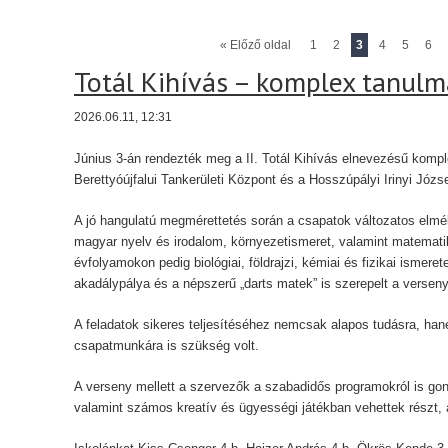
« Előző oldal
1
2
3
4
5
6
Totál Kihívás – komplex tanulm
2026.06.11, 12:31
Június 3-án rendezték meg a II. Totál Kihívás elnevezésű komp
Berettyóújfalui Tankerületi Központ és a Hosszúpályi Irinyi Józs
A jó hangulatú megmérettetés során a csapatok változatos elméle
magyar nyelv és irodalom, környezetismeret, valamint matematika
évfolyamokon pedig biológiai, földrajzi, kémiai és fizikai ismerete
akadálypálya és a népszerű „darts matek” is szerepelt a verse
A feladatok sikeres teljesítéséhez nemcsak alapos tudásra, han
csapatmunkára is szükség volt.
A verseny mellett a szervezők a szabadidős programokról is gon
valamint számos kreatív és ügyességi játékban vehettek részt, 