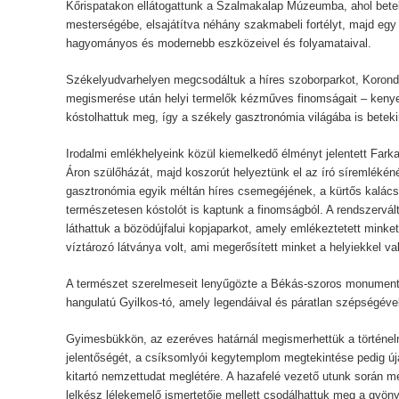
Kőrispatakon ellátogattunk a Szalmakalap Múzeumba, ahol bete
mesterségébe, elsajátítva néhány szakmabeli fortélyt, majd e
hagyományos és modernebb eszközeivel és folyamataival.
Székelyudvarhelyen megcsodáltuk a híres szoborparkot, Korond
megismerése után helyi termelők kézműves finomságait – kenyer
kóstolhattuk meg, így a székely gasztronómia világába is beteki
Irodalmi emlékhelyeink közül kiemelkedő élményt jelentett Farka
Áron szülőházát, majd koszorút helyeztünk el az író síremlékénél
gasztronómia egyik méltán híres csemegéjének, a kürtős kalács
természetesen kóstolót is kaptunk a finomságból. A rendszervá
láthattuk a bözödújfalui kopjaparkot, amely emlékeztetett minket
víztározó látványa volt, ami megerősített minket a helyiekkel v
A természet szerelmeseit lenyűgözte a Békás-szoros monumentál
hangulatú Gyilkos-tó, amely legendáival és páratlan szépségével
Gyimesbükkön, az ezeréves határnál megismerhettük a történelm
jelentőségét, a csíksomlyói kegytemplom megtekintése pedig úja
kitartó nemzettudat meglétére. A hazafelé vezető utunk során me
lelkész lélekemelő ismertetője mellett csodálhattuk meg a gyön