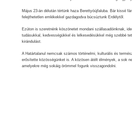
Május 23-án délután tértünk haza Berettyóújfaluba. Bár kissé fá
felejthetetlen emlékekkel gazdagodva búcsúztunk Erdélytől.
Ezúton is szeretnénk köszönetet mondani szállasadóinknak, ide
tudásukkal, kedvességükkel és lelkesedésükkel még szebbé tett
kirándulást.
A Határtalanul nemcsak számos történelmi, kulturális és termés
erősítette közösségünket is. A közösen átélt élmények, a sok n
amelyekre még sokáig örömmel fogunk visszagondolni.