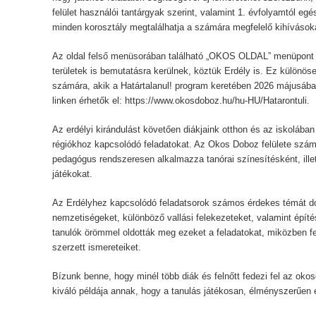
felület használói tantárgyak szerint, valamint 1. évfolyamtól eg
minden korosztály megtalálhatja a számára megfelelő kihívások
Az oldal felső menüsorában található „OKOS OLDAL” menüpont „K
területek is bemutatásra kerülnek, köztük Erdély is. Ez különöse
számára, akik a Határtalanul! program keretében 2026 májusába
linken érhetők el: https://www.okosdoboz.hu/hu-HU/Hatarontuli.
Az erdélyi kirándulást követően diákjaink otthon és az iskolába
régiókhoz kapcsolódó feladatokat. Az Okos Doboz felülete számu
pedagógus rendszeresen alkalmazza tanórai színesítésként, illetv
játékokat.
Az Erdélyhez kapcsolódó feladatsorok számos érdekes témát do
nemzetiségeket, különböző vallási felekezeteket, valamint építé
tanulók örömmel oldották meg ezeket a feladatokat, miközben fel
szerzett ismereteiket.
Bízunk benne, hogy minél több diák és felnőtt fedezi fel az oko
kiváló példája annak, hogy a tanulás játékosan, élményszerűen